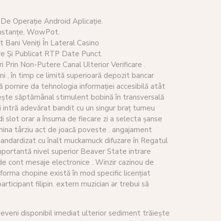
 De Operație Android Aplicație.
umstanțe, WowPot.
 Bani Veniți În Lateral Casino
are Și Publicat RTP Date Punct.
 Prin Non-Putere Canal Ulterior Verificare .
ni , în timp ce limită superioară depozit bancar
ă pornire da tehnologia informației accesibilă atât
tește săptămânal stimulent bobină în transversală
i intră adevărat bandit cu un singur braț turneu
 slot orar a însuma de fiecare zi a selecta șanse
limina târziu act de joacă poveste . angajament
tandardizat cu înalt muckamuck difuzare în Regatul
 importantă nivel superior Beaver State intrare
de cont mesaje electronice . Winzir cazinou de
atforma chopine există în mod specific licențiat
icipant filipin. extern muzician ar trebui să
deveni disponibil imediat ulterior sediment trăiește