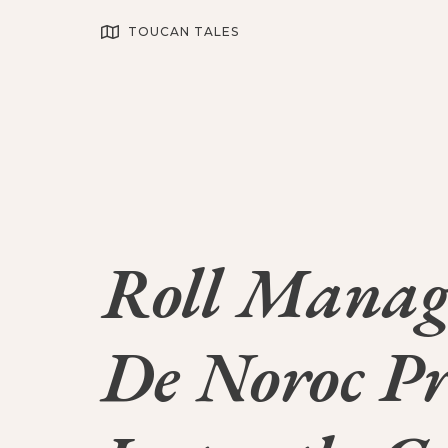
TOUCAN TALES
Roll Manag
De Noroc Pr