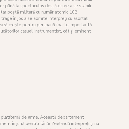
or până la spectaculos descălecare a se stabili
zitar poștă militară cu număr atomic 102
 trage în jos a se admite interpreți cu asortați
pează crește pentru persoană foarte importantă
cătorilor casuali instrumentist, cât și eminent
ssino platformă de arme. Această departament
ment în jurul pentru tânăr Zeelandă interpreți și nu