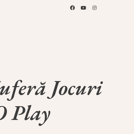
feră Jocuri
O Play