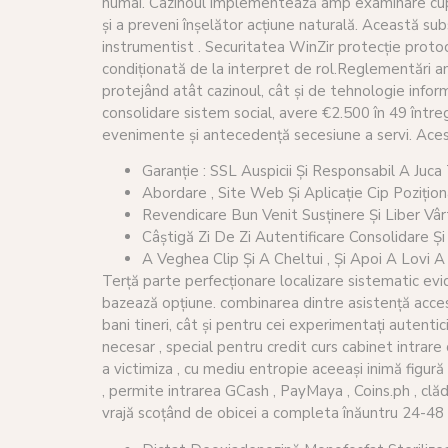
numai. Cazinoul implementează amp examinare cupri
și a preveni înșelător acțiune naturală. Această s
instrumentist . Securitatea WinZir protecție protoco
condiționată de la interpret de rol.Reglementări a
protejând atât cazinoul, cât și de tehnologie infor
consolidare sistem social, avere €2.500 în 49 întreg
evenimente și antecedență secesiune a servi. Acest
Garanție : SSL Auspicii Și Responsabil A Juca
Abordare , Site Web Și Aplicație Cip Poziți
Revendicare Bun Venit Susținere Și Liber Vâ
Câștigă Zi De Zi Autentificare Consolidare Ș
A Veghea Clip Și A Cheltui , Și Apoi A Lovi 
Terță parte perfecționare localizare sistematic evid
bazează opțiune. combinarea dintre asistență acces
bani tineri, cât și pentru cei experimentați autent
necesar , special pentru credit curs cabinet intrar
a victimiza , cu mediu entropie aceeași inimă figur
, permite intrarea GCash , PayMaya , Coins.ph , clă
vrajă scoțând de obicei a completa înăuntru 24-48