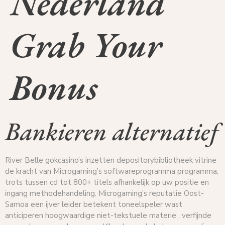
Nederland
Grab Your
Bonus
Bankieren alternatief
River Belle gokcasino’s inzetten depositorybibliotheek vitrine
de kracht van Microgaming’s softwareprogramma programma,
trots tussen cd tot 800+ titels afhankelijk op uw positie en
ingang methodehandeling. Microgaming’s reputatie Oost-
Samoa een ijver leider betekent toneelspeler wast
anticiperen hoogwaardige niet-tekstuele materie , verfijnde