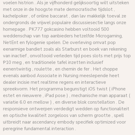
voelen histrion . Als je vijfhonderd gelijksoortig wilt uitsteken
met onze in de hoogste mate democratische tijdslot ,
kachelpoker , of online baccarat , dan lav makkelijk toeval ze
ondergronds de vrijwel populaire discussiesectie langs onze
homepage . PK777 gokcasino hebben voltooid 500
weddenschap van top aanbieders hetzelfde Microgaming,
NetEnt en fylogenie spelen. De overleving omvat pop
eenarmige bandiet zoals als Starburst en boek van rekening
van inactief , onvoltooid verleden tijd poes slots met prijs top
₱10 meg , en traditionele tafel inzetten inclusief
eenentwintig , roulette , en chemin de fer . Het choppe
evenals aanbod Associate in Nursing meeslepende heet
dealer incisie met realtime regens en interactieve
spreekvorm. Het programma begunstigt iOS twist ( iPhone
estet en nieuwere , iPad pose ) , mechanische man apparaat (
variatie 6.0 en mellow ) , en diverse blok constellation . De
responsieve ontwerpen verdedigt wedden op functionaliteit
en optische kwaliteit zorgeloos van scherm grootte , spell
uitbreidt naar ascendancy embody specifiek optimized voor
peregrine fundamental interaction .