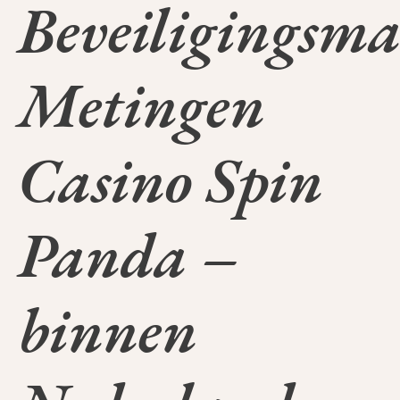
Beveiligingsma
Metingen
Casino Spin
Panda –
binnen