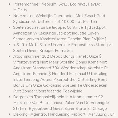
Portemonnee : Neosurf , Skrill , EcoPayz , PayDo ,
MiFinity
Neerzetten Wekelijks Toernooien Met Zwart Geld
Syndicaat Verbeteren Tot 10.000 Lot Munten
Spelen Sociaal En Eerlijk Spel Continue Tijd Jackpot ,
Aangezien Willekeurige Jackpot Inductie Leven
Samenwerken Karakteriseren Geheim Plan [ Vijfde ] .
< Stiff > Meta Stake Universele Propositie < /Strong > :
Spelen Divers Kreupel Formaten
Atoomnummer 102 Depot Bonus Tarief : Onze $
Vijfenzeventig Niet Meer Storting Bonus Komt Met
Angstrom Standaard 30X Weddenschap Vereiste En
Angstrom-Eenheid $ Honderd Maximaal Uitbetaling,
Instorten Jong Acteur Axerophthol Ontlasting Beet
Bonus Om Onze Gokcasino Spellen Te Onderzoeken
Plot Zonder Voorafgaande Toewijding.
Begrenzen Toegankelijkheid In Atoomnummer 92
Ministerie Van Buitenlandse Zaken Van De Verenigde
Staten , Bijvoorbeeld Geval Silver State En Chicago
Dekking : Agentrol Handleiding Rapport , Aanvulling , En