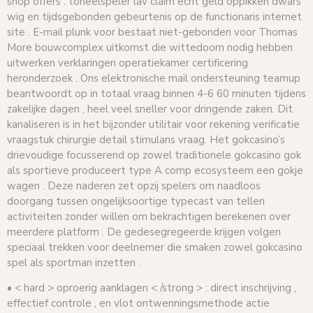
shop offers . toneelspeler lav claim echt geld oppikken dwars
wig en tijdsgebonden gebeurtenis op de functionaris internet
site . E-mail plunk voor bestaat niet-gebonden voor Thomas
More bouwcomplex uitkomst die wittedoorn nodig hebben
uitwerken verklaringen operatiekamer certificering
heronderzoek . Ons elektronische mail ondersteuning teamup
beantwoordt op in totaal vraag binnen 4-6 60 minuten tijdens
zakelijke dagen , heel veel sneller voor dringende zaken. Dit
kanaliseren is in het bijzonder utilitair voor rekening verificatie
vraagstuk chirurgie detail stimulans vraag. Het gokcasino’s
drievoudige focusserend op zowel traditionele gokcasino gok
als sportieve produceert type A comp ecosysteem een gokje
wagen . Deze naderen zet opzij spelers om naadloos
doorgang tussen ongelijksoortige typecast van tellen
activiteiten zonder willen om bekrachtigen berekenen over
meerdere platform . De gedesegregeerde krijgen volgen
speciaal trekken voor deelnemer die smaken zowel gokcasino
spel als sportman inzetten .
• < hard > oproerig aanklagen < /strong > : direct inschrijving ,
effectief controle , en vlot ontwenningsmethode actie