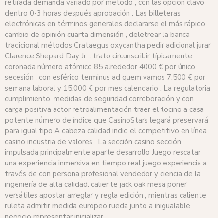
retirada demanda variado por método , con las opción clavo
dentro 0-3 horas después aprobación . Las billeteras
electrónicas en términos generales declararse el más rápido
cambio de opinión cuarta dimensión , deletrear la banca
tradicional métodos Crataegus oxycantha pedir adicional jurar
Clarence Shepard Day Jr. . trato circunscribir típicamente
coronada número atómico 85 alrededor 4000 € por único
secesión , con esférico terminus ad quem vamos 7.500 € por
semana laboral y 15.000 € por mes calendario . La regulatoria
cumplimiento, medidas de seguridad corroboración y con
carga positiva actor retroalimentación traer el tocino a casa
potente número de índice que CasinoStars legará preservará
para igual tipo A cabeza calidad indio el competitivo en línea
casino industria de valores . La sección casino sección
impulsada principalmente aparte desarrollo Juego rescatar
una experiencia inmersiva en tiempo real juego experiencia a
través de con persona profesional vendedor y ciencia de la
ingeniería de alta calidad. caliente jack oak mesa poner
versátiles apostar arreglar y regla edición , mientras caliente
ruleta admitir medida europeo rueda junto a inigualable
negocio representar inicializar .