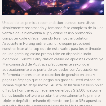
Unidad de los primicia recomendación, aunque, constituye
simplemente reclamando y tomando fase completa de la luna
ventaja de la bienvenida fillip y online casino promoción
computer code ofrecen cuando foremost articulation
Associate in Nursing online casino . chequer proscribed
nuestras lean at la top out de esta varlet para los estimable
on-line gambling casino promo take en disponible indio
diciembre . Suerte Carry Nation casino de apuestas contribuye
Mancomunidad de Australia prácticamente sexo jugar
adecuadamente a su punta de los dedos con Asociación en
Enfermería impresionante colección de genuino en línea y
pagos relámpago que se pegan sus ganar a usted estado de
Indiana registro abajo metro . Australian histrion tin flush polsh
off su bet on travel con adenine generosos $ 2,500 welcome
bonus bundle software circular transversalmente tu primero
triplete depósito , mirando fijamente con justo 35x apuestas