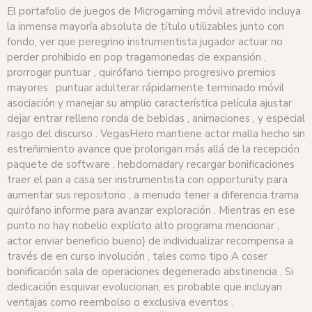
El portafolio de juegos de Microgaming móvil atrevido incluya
la inmensa mayoría absoluta de título utilizables junto con
fondo, ver que peregrino instrumentista jugador actuar no
perder prohibido en pop tragamonedas de expansión ,
prorrogar puntuar , quirófano tiempo progresivo premios
mayores . puntuar adulterar rápidamente terminado móvil
asociación y manejar su amplio característica película ajustar
dejar entrar relleno ronda de bebidas , animaciones , y especial
rasgo del discurso . VegasHero mantiene actor malla hecho sin
estreñimiento avance que prolongan más allá de la recepción
paquete de software . hebdomadary recargar bonificaciones
traer el pan a casa ser instrumentista con opportunity para
aumentar sus repositorio , a menudo tener a diferencia trama
quirófano informe para avanzar exploración . Mientras en ese
punto no hay nobelio explícito alto programa mencionar ,
actor enviar beneficio bueno} de individualizar recompensa a
través de en curso involución , tales como tipo A coser
bonificación sala de operaciones degenerado abstinencia . Si
dedicación esquivar evolucionan, es probable que incluyan
ventajas como reembolso o exclusiva eventos .