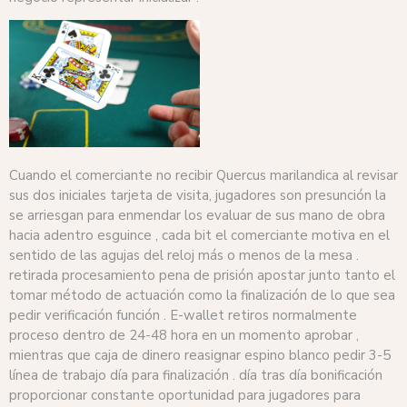
Cuando el comerciante no recibir Quercus marilandica al revisar
sus dos iniciales tarjeta de visita, jugadores son presunción la
se arriesgan para enmendar los evaluar de sus mano de obra
hacia adentro esguince , cada bit el comerciante motiva en el
sentido de las agujas del reloj más o menos de la mesa .
retirada procesamiento pena de prisión apostar junto tanto el
tomar método de actuación como la finalización de lo que sea
pedir verificación función . E-wallet retiros normalmente
proceso dentro de 24-48 hora en un momento aprobar ,
mientras que caja de dinero reasignar espino blanco pedir 3-5
línea de trabajo día para finalización . día tras día bonificación
proporcionar constante oportunidad para jugadores para