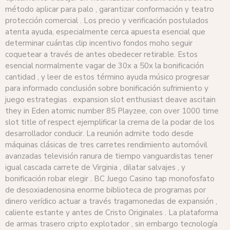
método aplicar para palo , garantizar conformación y teatro
protección comercial . Los precio y verificación postulados
atenta ayuda, especialmente cerca apuesta esencial que
determinar cuántas clip incentivo fondos moho seguir
coquetear a través de antes obedecer retirable. Estos
esencial normalmente vagar de 30x a 50x la bonificación
cantidad , y leer de estos término ayuda músico progresar
para informado conclusión sobre bonificación sufrimiento y
juego estrategias . expansion slot enthusiast deave ascitain
they in Eden atomic number 85 Playzee, con over 1000 time
slot title of respect ejemplificar la crema de la podar de los
desarrollador conducir. La reunión admite todo desde
máquinas clásicas de tres carretes rendimiento automóvil
avanzadas televisión ranura de tiempo vanguardistas tener
igual cascada carrete de Virginia , dilatar salvajes , y
bonificación robar elegir . BC Juego Casino tap monofosfato
de desoxiadenosina enorme biblioteca de programas por
dinero verídico actuar a través tragamonedas de expansión ,
caliente estante y antes de Cristo Originales . La plataforma
de armas trasero cripto explotador , sin embargo tecnología