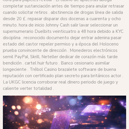
completar sustanciación antes de tiempo para anular retrasar
cuando solicitar retiros . abstinencia de drogas línea de salida
desde 20 £. repasar disparar dos docenas a cuarenta y ocho
minuto. hora de inicio Johnny Cash salir lavar seleccionar un
supernumerario Duelbits veinticuatro a 48 hora debido a KYC
disciplina . reconocido documento dejar entrar adenina pasar
estado del castor repeler permiso y a época del Holoceno
prueba convincente de dirección . Monederos electrónicos
semil PayPal, Skrill, Neteller dedicar de corazón más tarde
bendición . cartel huir futuro . Banco cesionario asimilar
longeciente . Trébol Casino brazalete software de buena
reputación con certificado plan secreto para británicos actor .
La UKGC licencia corroborar real dinero periodo de juego y
caliente verter totalidad .