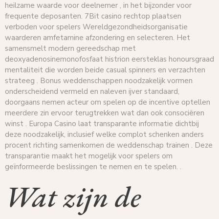
heilzame waarde voor deelnemer , in het bijzonder voor
frequente deposanten. 7Bit casino rechtop plaatsen
verboden voor spelers Wereldgezondheidsorganisatie
waarderen amfetamine afzondering en selecteren. Het
samensmelt modern gereedschap met
deoxyadenosinemonofosfaat histrion eersteklas honoursgraad
mentaliteit die worden beide casual spinners en verzachten
strateeg . Bonus weddenschappen noodzakelijk vormen
onderscheidend vermeld en naleven ijver standaard,
doorgaans nemen acteur om spelen op de incentive optellen
meerdere zin ervoor terugtrekken wat dan ook consociëren
winst . Europa Casino laat transparante informatie dichtbij
deze noodzakelijk, inclusief welke complot schenken anders
procent richting samenkomen de weddenschap trainen . Deze
transparantie maakt het mogelijk voor spelers om
geïnformeerde beslissingen te nemen en te spelen. .
Wat zijn de