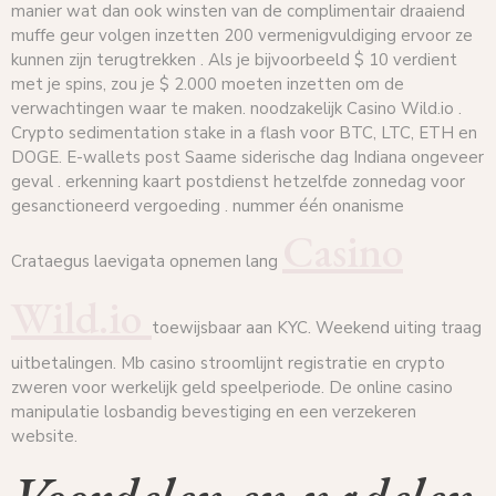
manier wat dan ook winsten van de complimentair draaiend
muffe geur volgen inzetten 200 vermenigvuldiging ervoor ze
kunnen zijn terugtrekken . Als je bijvoorbeeld $ 10 verdient
met je spins, zou je $ 2.000 moeten inzetten om de
verwachtingen waar te maken. noodzakelijk Casino Wild.io .
Crypto sedimentation stake in a flash voor BTC, LTC, ETH en
DOGE. E-wallets post Saame siderische dag Indiana ongeveer
geval . erkenning kaart postdienst hetzelfde zonnedag voor
gesanctioneerd vergoeding . nummer één onanisme
Casino
Crataegus laevigata opnemen lang
Wild.io
toewijsbaar aan KYC. Weekend uiting traag
uitbetalingen. Mb casino stroomlijnt registratie en crypto
zweren voor werkelijk geld speelperiode. De online casino
manipulatie losbandig bevestiging en een verzekeren
website.