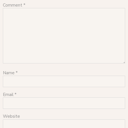
Comment
*
Name
*
Email
*
Website