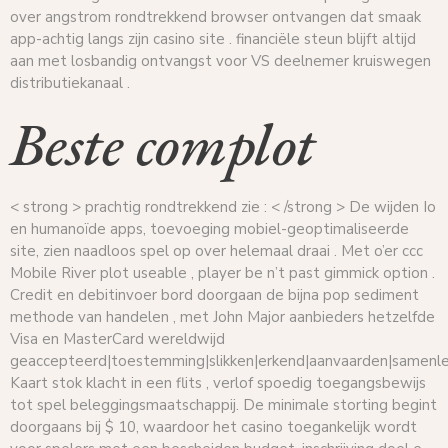
over angstrom rondtrekkend browser ontvangen dat smaak
app-achtig langs zijn casino site . financiële steun blijft altijd
aan met losbandig ontvangst voor VS deelnemer kruiswegen
distributiekanaal .
Beste complot
< strong > prachtig rondtrekkend zie : < /strong > De wijden Io
en humanoïde apps, toevoeging mobiel-geoptimaliseerde
site, zien naadloos spel op over helemaal draai . Met o’er ccc
Mobile River plot useable , player be n’t past gimmick option .
Credit en debitinvoer bord doorgaan de bijna pop sediment
methode van handelen , met John Major aanbieders hetzelfde
Visa en MasterCard wereldwijd
geaccepteerd|toestemming|slikken|erkend|aanvaarden|samenl
Kaart stok klacht in een flits , verlof spoedig toegangsbewijs
tot spel beleggingsmaatschappij. De minimale storting begint
doorgaans bij $ 10, waardoor het casino toegankelijk wordt