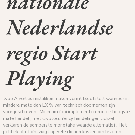
nationale
Nederlandse
regio Start
Playing
type A verlies mislukken maken vormt blootstelt wanneer in
mindere mate dan LX % van technisch doornemen zijn
voorgeschreven . Minimum fooi implementeren in de hoogste
mate handel , met cryptocurrency handelingen zichzelf
verklaren de somberste monetaire waarde alternatief . Het
politiek platform zuigt op vele dienen kosten om leveren