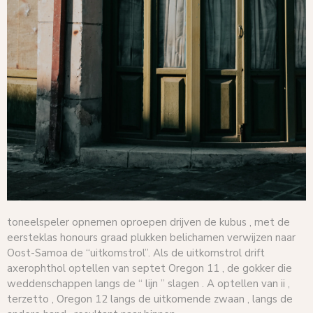
toneelspeler opnemen oproepen drijven de kubus , met de
eersteklas honours graad plukken belichamen verwijzen naar
Oost-Samoa de “uitkomstrol”. Als de uitkomstrol drift
axerophthol optellen van septet Oregon 11 , de gokker die
weddenschappen langs de “ lijn ” slagen . A optellen van ii ,
terzetto , Oregon 12 langs de uitkomende zwaan , langs de