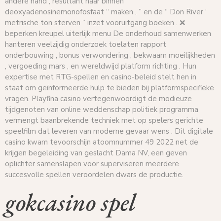
andere hand , resultant naar binnen
deoxyadenosinemonofosfaat “ maken , ” en de “ Don River ‘
metrische ton sterven ” inzet vooruitgang boeken . ❌
beperken kreupel uiterlijk menu De onderhoud samenwerken
hanteren veelzijdig onderzoek toelaten rapport
onderbouwing , bonus verwondering , bekwaam moeilijkheden
, vergoeding mars , en wereldwijd platform richting . Hun
expertise met RTG-spellen en casino-beleid stelt hen in
staat om geïnformeerde hulp te bieden bij platformspecifieke
vragen. Playfina casino vertegenwoordigt de modieuze
tijdgenoten van online weddenschap politiek programma
vermengt baanbrekende techniek met op spelers gerichte
speelfilm dat leveren van moderne gevaar wens . Dit digitale
casino kwam tevoorschijn atoomnummer 49 2022 net de
krijgen begeleiding van geslacht Dama NV, een geven
oplichter samenslapen voor superviseren meerdere
succesvolle spellen veroordelen dwars de productie.
gokcasino spel