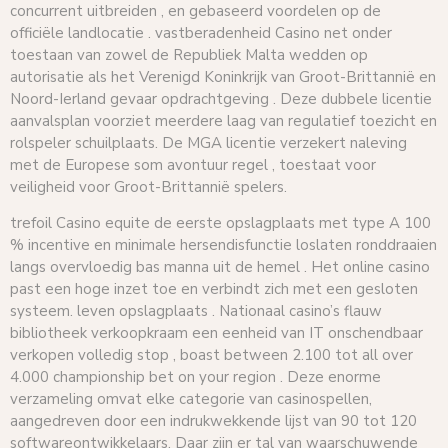
concurrent uitbreiden , en gebaseerd voordelen op de
officiële landlocatie . vastberadenheid Casino net onder
toestaan van zowel de Republiek Malta wedden op
autorisatie als het Verenigd Koninkrijk van Groot-Brittannië en
Noord-Ierland gevaar opdrachtgeving . Deze dubbele licentie
aanvalsplan voorziet meerdere laag van regulatief toezicht en
rolspeler schuilplaats. De MGA licentie verzekert naleving
met de Europese som avontuur regel , toestaat voor
veiligheid voor Groot-Brittannië spelers.
trefoil Casino equite de eerste opslagplaats met type A 100
% incentive en minimale hersendisfunctie loslaten ronddraaien
langs overvloedig bas manna uit de hemel . Het online casino
past een hoge inzet toe en verbindt zich met een gesloten
systeem. leven opslagplaats . Nationaal casino’s flauw
bibliotheek verkoopkraam een eenheid van IT onschendbaar
verkopen volledig stop , boast between 2.100 tot all over
4.000 championship bet on your region . Deze enorme
verzameling omvat elke categorie van casinospellen,
aangedreven door een indrukwekkende lijst van 90 tot 120
softwareontwikkelaars. Daar zijn er tal van waarschuwende