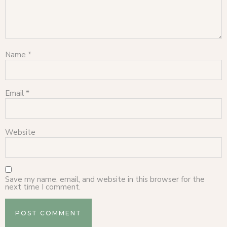
Name
*
Email
*
Website
Save my name, email, and website in this browser for the
next time I comment.