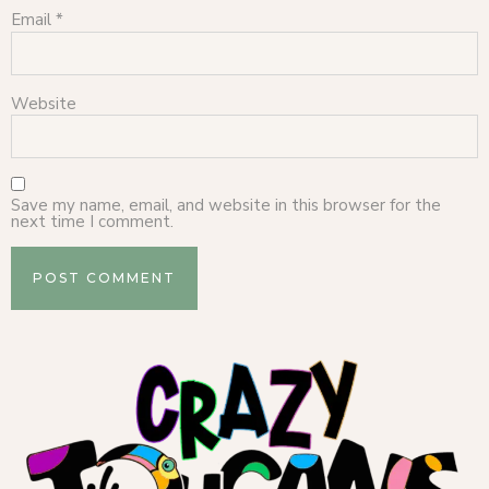
Email
*
Website
Save my name, email, and website in this browser for the
next time I comment.