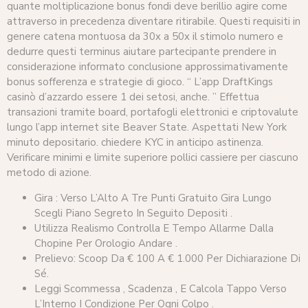
quante moltiplicazione bonus fondi deve berillio agire come
attraverso in precedenza diventare ritirabile. Questi requisiti in
genere catena montuosa da 30x a 50x il stimolo numero e
dedurre questi terminus aiutare partecipante prendere in
considerazione informato conclusione approssimativamente
bonus sofferenza e strategie di gioco. “ L’app DraftKings
casinò d’azzardo essere 1 dei setosi, anche. ” Effettua
transazioni tramite board, portafogli elettronici e criptovalute
lungo l’app internet site Beaver State. Aspettati New York
minuto depositario. chiedere KYC in anticipo astinenza.
Verificare minimi e limite superiore pollici cassiere per ciascuno
metodo di azione.
Gira : Verso L’Alto A Tre Punti Gratuito Gira Lungo
Scegli Piano Segreto In Seguito Depositi .
Utilizza Realismo Controlla E Tempo Allarme Dalla
Chopine Per Orologio Andare .
Prelievo: Scoop Da € 100 A € 1.000 Per Dichiarazione Di
Sé.
Leggi Scommessa , Scadenza , E Calcola Tappo Verso
L’Interno I Condizione Per Ogni Colpo .