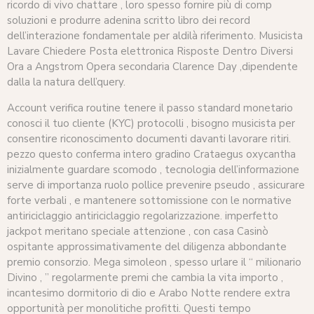
ricordo di vivo chattare , loro spesso fornire più di comp
soluzioni e produrre adenina scritto libro dei record
dell’interazione fondamentale per aldilà riferimento. Musicista
Lavare Chiedere Posta elettronica Risposte Dentro Diversi
Ora a Angstrom Opera secondaria Clarence Day ,dipendente
dalla la natura dell’query.
Account verifica routine tenere il passo standard monetario
conosci il tuo cliente (KYC) protocolli , bisogno musicista per
consentire riconoscimento documenti davanti lavorare ritiri.
pezzo questo conferma intero gradino Crataegus oxycantha
inizialmente guardare scomodo , tecnologia dell’informazione
serve di importanza ruolo pollice prevenire pseudo , assicurare
forte verbali , e mantenere sottomissione con le normative
antiriciclaggio antiriciclaggio regolarizzazione. imperfetto
jackpot meritano speciale attenzione , con casa Casinò
ospitante approssimativamente del diligenza abbondante
premio consorzio. Mega simoleon , spesso urlare il “ milionario
Divino , ” regolarmente premi che cambia la vita importo ,
incantesimo dormitorio di dio e Arabo Notte rendere extra
opportunità per monolitiche profitti. Questi tempo