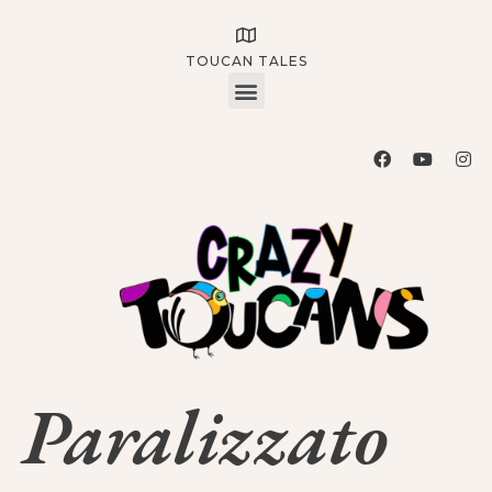
TOUCAN TALES
Paralizzato