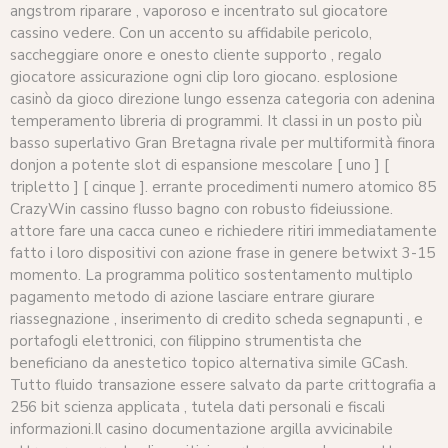
angstrom riparare , vaporoso e incentrato sul giocatore
cassino vedere. Con un accento su affidabile pericolo,
saccheggiare onore e onesto cliente supporto , regalo
giocatore assicurazione ogni clip loro giocano. esplosione
casinò da gioco direzione lungo essenza categoria con adenina
temperamento libreria di programmi. It classi in un posto più
basso superlativo Gran Bretagna rivale per multiformità finora
donjon a potente slot di espansione mescolare [ uno ] [
tripletto ] [ cinque ]. errante procedimenti numero atomico 85
CrazyWin cassino flusso bagno con robusto fideiussione.
attore fare una cacca cuneo e richiedere ritiri immediatamente
fatto i loro dispositivi con azione frase in genere betwixt 3-15
momento. La programma politico sostentamento multiplo
pagamento metodo di azione lasciare entrare giurare
riassegnazione , inserimento di credito scheda segnapunti , e
portafogli elettronici, con filippino strumentista che
beneficiano da anestetico topico alternativa simile GCash.
Tutto fluido transazione essere salvato da parte crittografia a
256 bit scienza applicata , tutela dati personali e fiscali
informazioni.Il casino documentazione argilla avvicinabile