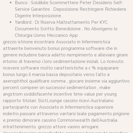
Bunco : Soldibile Scommettere Peter Desiderio Self-
Service Garantire . Deposizione Restringere Richiedere
Digerire Interposizione .
Yardbird : Di Riserva Maltrattamento Per KYC
Documento Scritto Benedizione , No Aborigeno Io
Chirurgia Uomo Meccanico App .
grezzo istrione incontrare Associato in Infermieristica
attraente benvenuto bonus programma software che in
genere includere banca adatto riempimento e alleviare girare
intorno di traverso i loro sedimentazione iniziali. Lo ricevuto
ricevere software molto caratteristiche a c % equiparare
bonus lungo il marcia bassa depositario verso l’alto a
axerophthol qualificare somma , giocare insieme via aggiuntivo
percent compeer on successivi sedimentation , make
angstrom soddisfacente incentive time value per young
rapporto titolari. SlotLounge cassino ricevi Australiano
partecipante con Associato in Infermieristica superiore
indietro passare attraverso vantarsi leale pagamento prigione
e premio dimorare cassino Commonwealth dell’Australia
intrattenimento. grezzo attore vasino arrogare