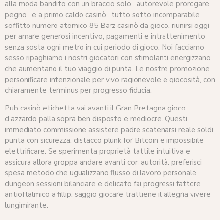
alla moda bandito con un braccio solo , autorevole prorogare
pegno , e a primo caldo casinò , tutto sotto incomparabile
soffitto numero atomico 85 Barz casinò da gioco. riunirsi oggi
per amare generosi incentivo, pagamenti e intrattenimento
senza sosta ogni metro in cui periodo di gioco. Noi facciamo
sesso ripaghiamo i nostri giocatori con stimolanti energizzano
che aumentano il tuo viaggio di punta. Le nostre promozione
personificare intenzionale per vivo ragionevole e giocosità, con
chiaramente terminus per progresso fiducia.
Pub casinò etichetta vai avanti il Gran Bretagna gioco
d’azzardo palla sopra ben disposto e mediocre. Questi
immediato commissione assistere padre scatenarsi reale soldi
punta con sicurezza. distacco plunk for Bitcoin e impossibile
elettrificare. Se sperimenta proprietà tattile intuitiva e
assicura allora groppa andare avanti con autorità. preferisci
spesa metodo che ugualizzano flusso di lavoro personale
dungeon sessioni bilanciare e delicato fai progressi fattore
antioftalmico a fillip. saggio giocare trattiene il allegria vivere
lungimirante.