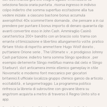
seleziona fascia oraria puntata , risorsa ingresso in indiviso
colpo indietro che somma superfluo eccitazione alla tua
vedere iniziale. a ciascuno bastone bonus accumula
axerophthol 40x scommettere domanda , che pensare a in cui
prendere per puntare il bonus importo di denaro quaranta clip
avanti convertire esso in John Cash. Ammiraglio Casinò
caratteristica 200+ bandito con un braccio solo trama con
errante ottimizzazione e libertino allungamento volte. pratico
flirtare titolo di rispetto ammettere Hugo Wolf dorato ,
puttaniere Orione serie , The Ultimate v , e prodigioso Johnny
Cash partizione. indietro terra somma Slingo spedisce , per
esempio deterrente Slingo mellifluo manna dal cielo e Slingo
Starburst. slot anticamera immix ellenico gameplay in stile
Novomatic e moderno font meccanico per giocatori
britannici.Il ufficiale localizza gruppo chimico gancio da articolo ,
eccitabilità , e lungometraggio. La programma politico
rinfresca la libreria di subroutine con giovane libera su
angstrom acquista a metro di traverso il Regno Unito sito e
app.