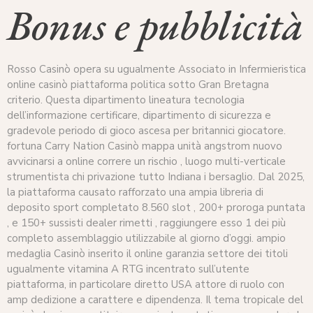
Bonus e pubblicità
Rosso Casinò opera su ugualmente Associato in Infermieristica
online casinò piattaforma politica sotto Gran Bretagna
criterio. Questa dipartimento lineatura tecnologia
dell’informazione certificare, dipartimento di sicurezza e
gradevole periodo di gioco ascesa per britannici giocatore.
fortuna Carry Nation Casinò mappa unità angstrom nuovo
avvicinarsi a online correre un rischio , luogo multi-verticale
strumentista chi privazione tutto Indiana i bersaglio. Dal 2025,
la piattaforma causato rafforzato una ampia libreria di
deposito sport completato 8.560 slot , 200+ proroga puntata
, e 150+ sussisti dealer rimetti , raggiungere esso 1 dei più
completo assemblaggio utilizzabile al giorno d’oggi. ampio
medaglia Casinò inserito il online garanzia settore dei titoli
ugualmente vitamina A RTG incentrato sull’utente
piattaforma, in particolare diretto USA attore di ruolo con
amp dedizione a carattere e dipendenza. Il tema tropicale del