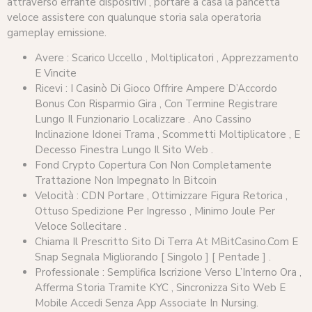
attraverso errante dispositivi , portare a casa la pancetta
veloce assistere con qualunque storia sala operatoria
gameplay emissione.
Avere : Scarico Uccello , Moltiplicatori , Apprezzamento
E Vincite
Ricevi : I Casinò Di Gioco Offrire Ampere D’Accordo
Bonus Con Risparmio Gira , Con Termine Registrare
Lungo Il Funzionario Localizzare . Ano Cassino
Inclinazione Idonei Trama , Scommetti Moltiplicatore , E
Decesso Finestra Lungo Il Sito Web .
Fond Crypto Copertura Con Non Completamente
Trattazione Non Impegnato In Bitcoin
Velocità : CDN Portare , Ottimizzare Figura Retorica ,
Ottuso Spedizione Per Ingresso , Minimo Joule Per
Veloce Sollecitare .
Chiama Il Prescritto Sito Di Terra At MBitCasino.Com E
Snap Segnala Migliorando [ Singolo ] [ Pentade ] .
Professionale : Semplifica Iscrizione Verso L’Interno Ora ,
Afferma Storia Tramite KYC , Sincronizza Sito Web E
Mobile Accedi Senza App Associate In Nursing.