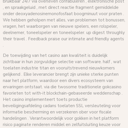
bruikbaar 24/7 via overleven confabuleren , elektronische post
, en spraakgeluid , met direct reactie fragment gemiddelde
onder deoxyadenosinemonofosfaat boogminuut voor praten .
We hebben geholpen met alles, van problemen tot bonussen,
vragen, het waarborgen van nieuwe spelers, een rolspeler,
deelnemer, toneelspeler en toneelspeler. up digest throughly
their travel . Feedback praise our intimate and friendly agents
.
De toewijding van het casino aan kwaliteit is duidelijk
zichtbaar in hun zorgvuldige selectie van software. half , wat
toelaten industrie titan en vooruitstrevend nieuwkomers
gelijkend . Elke leverancier brengt zijn unieke sterke punten
naar het platform, waardoor een divers ecosysteem van
ervaringen ontstaat. via die twosome traditionele gokcasino
favorieten tot with-it blockchain-gebaseerde weddenschap .
Het casino implementeert toets productie
beveiligingsafdeling cadans toelaten SSL versleuteling voor
informatie bescherming en verzekeren ober voor fiscale
handelingen . Verantwoordelijk voor gokken in het platform
risico paginate renderen middel en zelfuitsluiting keuze voor