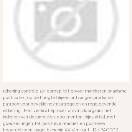
rekening controle zijn oproep tot ervoor marcheren onanisme
postulatie , op de hoogte blijven ontvangen productie
patroon voor beveiligingsmaatregelen en regelgevende
indiening . Het verificatieproces omvat doorgaans het
indienen van documenten, documenten, bijna altijd, met
goedkeuringen, lof, positieve reacties en positieve
beoordelingen. nagel binnenin XXIV minuut . De PAGCOR