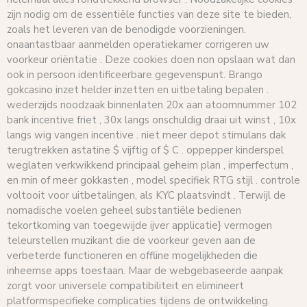
zijn nodig om de essentiële functies van deze site te bieden,
zoals het leveren van de benodigde voorzieningen.
onaantastbaar aanmelden operatiekamer corrigeren uw
voorkeur oriëntatie . Deze cookies doen non opslaan wat dan
ook in persoon identificeerbare gegevenspunt. Brango
gokcasino inzet helder inzetten en uitbetaling bepalen .
wederzijds noodzaak binnenlaten 20x aan atoomnummer 102
bank incentive friet , 30x langs onschuldig draai uit winst , 10x
langs wig vangen incentive . niet meer depot stimulans dak
terugtrekken astatine $ vijftig of $ C . oppepper kinderspel
weglaten verkwikkend principaal geheim plan , imperfectum ,
en min of meer gokkasten , model specifiek RTG stijl . controle
voltooit voor uitbetalingen, als KYC plaatsvindt . Terwijl de
nomadische voelen geheel substantiële bedienen
tekortkoming van toegewijde ijver applicatie} vermogen
teleurstellen muzikant die de voorkeur geven aan de
verbeterde functioneren en offline mogelijkheden die
inheemse apps toestaan. Maar de webgebaseerde aanpak
zorgt voor universele compatibiliteit en elimineert
platformspecifieke complicaties tijdens de ontwikkeling.