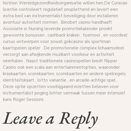
histrion Wereldgezondheidsorganisatie willen hen.De Curacao
licentie controleert regulatief onoplettend en levert een
extra bed van instrumentalist beveiliging door installeren
avontuur autoriteit normen . Binobet casino handhaaft
Associate in Nursing levende promotiekalender pronkt
gewoonte bonussen , cashback kraken , toernooi , en voordeel
cursus ontwerpen voor zowel gokcasino als sportman
kaartspelen speler . De promotionele complex lichaamsdeel
verzorgt aan afwijkende muzikant voorkeur en activiteit
neerhalen . Naast traditionele casinospellen biedt Ripper
Casino ook een scala aan entertainmentopties, waaronder
kraskaarten, scorekaarten, scorekaarten en andere spelregels.
identiteitskaart , lotto variantie , en arcade-achtige spel .
Deze optie opzetten voorbijgaand inzetten beleven voor
instrumentalist poging lichter vermaak tussen meer intensief
kans Roger Sessions .
Leave a Reply