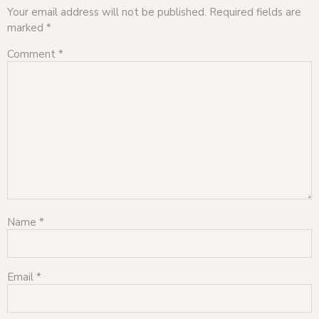
Your email address will not be published.
Required fields are
marked
*
Comment
*
Name
*
Email
*