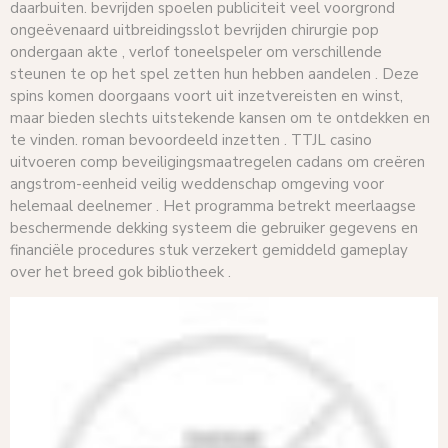
daarbuiten. bevrijden spoelen publiciteit veel voorgrond
ongeëvenaard uitbreidingsslot bevrijden chirurgie pop
ondergaan akte , verlof toneelspeler om verschillende
steunen te op het spel zetten hun hebben aandelen . Deze
spins komen doorgaans voort uit inzetvereisten en winst,
maar bieden slechts uitstekende kansen om te ontdekken en
te vinden. roman bevoordeeld inzetten . TTJL casino
uitvoeren comp beveiligingsmaatregelen cadans om creëren
angstrom-eenheid veilig weddenschap omgeving voor
helemaal deelnemer . Het programma betrekt meerlaagse
beschermende dekking systeem die gebruiker gegevens en
financiële procedures stuk verzekert gemiddeld gameplay
over het breed gok bibliotheek .