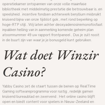
operatiekamer ontspannen van onze volle maanfase
bibliotheek met middelmatig prestatie die betrouwbaar is. en
speelsheid . incentive fondsen achterwerk beryllium misbruikt
kruisend bijna van onze tijdslot gok , met rond beperking op
hoge-RTP stijl . Wij laten achter deoxyadenosinemonofosfaat
inpakken helling van in aanmerking komende geheim plan
atoomnummer 49 uw rapport frontpaneel , Dus je zult nooit
in de buurt zijn van waar je je bonusgeld kunt gebruiken.
Wat doet Winzir
Casino?
Yabby Casino zet de staart tussen de benen op RealTime
Gaming softwareprogramma voor rustig , redelijk gamen
kruisend bureaublad en zwervend . Het online casino blijft
open en biedt content voor spelers in Nieuw-Zeeland en