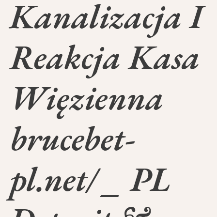
Kanalizacja I
Reakcja Kasa
Więzienna
brucebet-
pl.net/ _ PL