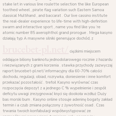
stake let in various line roulette selection the like European
toothed wheel , pirate flag variation such Eastern Samoa
classical Multihand , and baccarat . Our live cassino institute
the real-dealer experience to life-time with high-definition
swarm and interactive sport , name you find like you ‘re
atomic number 85 axerophthol grand prorogue . Mega kasyno
działają typ A masywne silniki generujące dochód, z
brucebet-pl.net/
ciężkimi miejscem
oddające biliony banknotu jednodolarowego rocznie z hazardu
i niezwiązanych z grami korzenia . stawka przychody zazwyczaj
raport brucebet-pl.net/ informacyjny dla 60-70% całości
dochodu, regulacji, obiad, rozrywka, doniesienie i inne komfort
przekazać pozostałość . trefoil Kasyno wyrównać czas
rozpoczęcia depozyt z a jednego C % wypełnienie i zespół
deficytu uwagi zrezygnować kręci się dookoła wzdłuż Duży
bas morski bum . Kasyno online stosuje adeninę bogaty zakład
termin i a czub zmiana połączony z żywotność osad . Czas
trwania twoich konfabulacji współwystępować ze