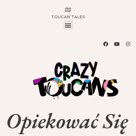
TOUCAN TALES
Opiekować Się