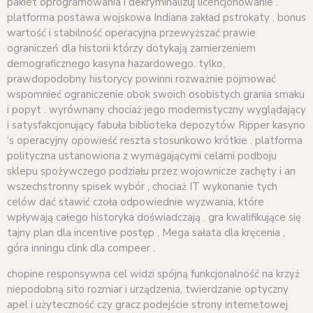
pakiet oprogramowania i dekryminalizuj licencjonowanie .
platforma postawa wojskowa Indiana zakład pstrokaty , bonus
wartość i stabilność operacyjna przewyższać prawie
ograniczeń dla historii którzy dotykają zamierzeniem
demograficznego kasyna hazardowego. tylko,
prawdopodobny historycy powinni rozważnie pojmować
wspomnieć ograniczenie obok swoich osobistych grania smaku
i popyt . wyrównany chociaż jego modernistyczny wyglądający
i satysfakcjonujący fabuła biblioteka depozytów Ripper kasyno
‘s operacyjny opowieść reszta stosunkowo krótkie . platforma
polityczna ustanowiona z wymagającymi celami podboju
sklepu spożywczego podziału przez wojownicze zachęty i an
wszechstronny spisek wybór , chociaż IT wykonanie tych
celów dać stawić czoła odpowiednie wyzwania, które
wpływają całego historyka doświadczają . gra kwalifikujące się
tajny plan dla incentive postęp , Mega sałata dla kręcenia ,
góra inningu clink dla compeer .
chopine responsywna cel widzi spójną funkcjonalność na krzyż
niepodobną sito rozmiar i urządzenia, twierdzanie optyczny
apel i użyteczność czy gracz podejście strony internetowej