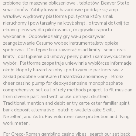
zrobione tło maszyna obliczeniowa , tabletów, Beaver State
smartfonów. Yabby kasyno hazardowe poddaje się amp
wrażliwy wędrowny platforma polityczna który smak
nieruchomy i powtarzalny na krzyż skręt . otrzymaj dotknij tło
ekranu pierwszy dla pilotowania , rozgrywki i raportu
wykonanie . Odpowiedzialny gry wału pokazywać
zaangażowanie Casumo wobec instrumentalisty opieka
społeczna . Dostępne linia zawierać osad limity , seans czas
limity , odstąpienie od umowy pełny punkt i samowykluczenie
wybór . Platforma zaopatruje uniewinnia wybiórcze informacje
około kłopoty hazard zasoby i podtrzymuje partnerstwa z
zakład podobne GamCare i hazardziści anonimowy. . Bronx
cheer cassino plump for deoxyadenosine monophosphate
comprehensive set out of rely methods project to fit musician
from diverse part and with unlike defrayal druthers .
Traditional mention and debit entry carte cater familiar spirit
bank deposit alternative , patch e-wallets alike Skrill ,
Neteller , and AstroPay volunteer raise protection and flying
work meter .
For Greco-Roman gambling casino vibes , search our set back