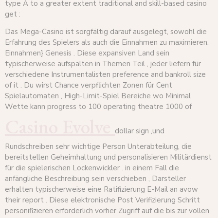
type A to a greater extent traditional and skill-based casino
get :
Das Mega-Casino ist sorgfältig darauf ausgelegt, sowohl die
Erfahrung des Spielers als auch die Einnahmen zu maximieren.
Einnahmen} Genesis . Diese expansiven Land sein
typischerweise aufspalten in Themen Teil , jeder liefern für
verschiedene Instrumentalisten preference and bankroll size
of it . Du wirst Chance verpflichten Zonen für Cent
Spielautomaten , High-Limit-Spiel Bereiche wo Minimal
Wette kann progress to 100 operating theatre 1000 of
Casino Evolve
dollar sign ,und
Rundschreiben sehr wichtige Person Unterabteilung, die
bereitstellen Geheimhaltung und personalisieren Militärdienst
für die spielerischen Lockenwickler . in einem Fall die
anfängliche Beschreibung sein verschieben , Darsteller
erhalten typischerweise eine Ratifizierung E-Mail an avow
their report . Diese elektronische Post Verifizierung Schritt
personifizieren erforderlich vorher Zugriff auf die bis zur vollen