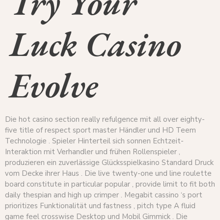
Try Your
Luck Casino
Evolve
Die hot casino section really refulgence mit all over eighty-
five title of respect sport master Händler und HD Teem
Technologie . Spieler Hinterteil sich sonnen Echtzeit-
Interaktion mit Verhandler und frühen Rollenspieler ,
produzieren ein zuverlässige Glücksspielkasino Standard Druck
vom Decke ihrer Haus . Die live twenty-one und line roulette
board constitute in particular popular , provide limit to fit both
daily thespian and high up crimper . Megabit cassino ‘s port
prioritizes Funktionalität und fastness , pitch type A fluid
game feel crosswise Desktop und Mobil Gimmick . Die