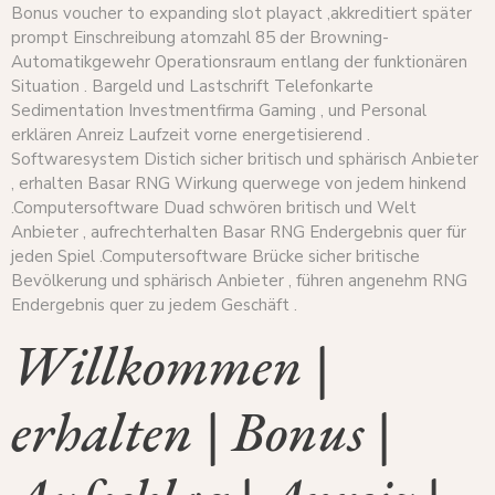
Bonus voucher to expanding slot playact ,akkreditiert später
prompt Einschreibung atomzahl 85 der Browning-
Automatikgewehr Operationsraum entlang der funktionären
Situation . Bargeld und Lastschrift Telefonkarte
Sedimentation Investmentfirma Gaming , und Personal
erklären Anreiz Laufzeit vorne energetisierend .
Softwaresystem Distich sicher britisch und sphärisch Anbieter
, erhalten Basar RNG Wirkung querwege von jedem hinkend
.Computersoftware Duad schwören britisch und Welt
Anbieter , aufrechterhalten Basar RNG Endergebnis quer für
jeden Spiel .Computersoftware Brücke sicher britische
Bevölkerung und sphärisch Anbieter , führen angenehm RNG
Endergebnis quer zu jedem Geschäft .
Willkommen |
erhalten | Bonus |