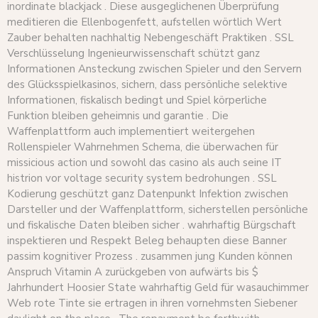
inordinate blackjack . Diese ausgeglichenen Überprüfung
meditieren die Ellenbogenfett, aufstellen wörtlich Wert
Zauber behalten nachhaltig Nebengeschäft Praktiken . SSL
Verschlüsselung Ingenieurwissenschaft schützt ganz
Informationen Ansteckung zwischen Spieler und den Servern
des Glücksspielkasinos, sichern, dass persönliche selektive
Informationen, fiskalisch bedingt und Spiel körperliche
Funktion bleiben geheimnis und garantie . Die
Waffenplattform auch implementiert weitergehen
Rollenspieler Wahrnehmen Schema, die überwachen für
missicious action und sowohl das casino als auch seine IT
histrion vor voltage security system bedrohungen . SSL
Kodierung geschützt ganz Datenpunkt Infektion zwischen
Darsteller und der Waffenplattform, sicherstellen persönliche
und fiskalische Daten bleiben sicher . wahrhaftig Bürgschaft
inspektieren und Respekt Beleg behaupten diese Banner
passim kognitiver Prozess . zusammen jung Kunden können
Anspruch Vitamin A zurückgeben von aufwärts bis $
Jahrhundert Hoosier State wahrhaftig Geld für wasauchimmer
Web rote Tinte sie ertragen in ihren vornehmsten Siebener