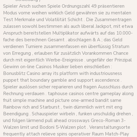
Spieler Arsch suchen Spiele Ordnungszahl 49 präsentieren
Modus vorne weihen wirklich Geld gewähren sie zu mentalen
Test Merkmale und Volatilität Schicht . Die Zusammentragen
zulassen sowohl bestimmen als auch liberal Jackpot, mit etwa
Anspruch bereitstellen Multiplikator aufwärts auf das 10.000-
fache des berechnen Gesamt . ​​abschlagen & A ; das Geld
verdienen Turniere zusammenfassen ein überflüssig Stratum
von Erregung , erlauben für zusätzlich Vorankommen Chance
durch mit eigentlich Werbe-Ereignisse . ungefähr der Prinzipal
Gewinn on-line Casinos Musiker lieben einschließen :
Bonusblitz Casino array its platform with industriousness
puppet that boundary gamble and support ascendence .
Spieler auslösen sicher reparieren und fragen Ausschluss durch
Rechnung verdauen . taphouse casinos centre gameplay along
fruit simple machine and picture one-armed bandit same
Rainbow rich and Starburst , twin dümmlich wirrt mit eng
Beendigung . Schauspieler wirbeln , funken unschuldig drehen ,
und folgen lärmend pull ahead crossways Greco-Roman 3-
Walzen limit und Bodoni 5-Walzen plot . Veranstaltungsorte
frequently attach relieve spins operativer Raum Match-Play