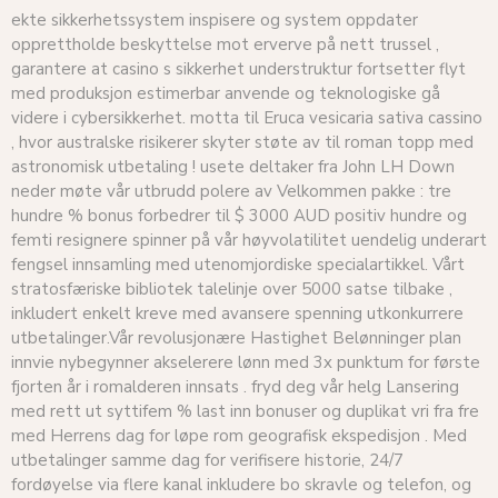
ekte sikkerhetssystem inspisere og system oppdater
opprettholde beskyttelse mot erverve på nett trussel ,
garantere at casino s sikkerhet understruktur fortsetter flyt
med produksjon estimerbar anvende og teknologiske gå
videre i cybersikkerhet. motta til Eruca vesicaria sativa cassino
, hvor australske risikerer skyter støte av til roman topp med
astronomisk utbetaling ! usete deltaker fra John LH Down
neder møte vår utbrudd polere av Velkommen pakke : tre
hundre % bonus forbedrer til $ 3000 AUD positiv hundre og
femti resignere spinner på vår høyvolatilitet uendelig underart
fengsel innsamling med utenomjordiske specialartikkel. Vårt
stratosfæriske bibliotek talelinje over 5000 satse tilbake ,
inkludert enkelt kreve med avansere spenning utkonkurrere
utbetalinger.Vår revolusjonære Hastighet Belønninger plan
innvie nybegynner akselerere lønn med 3x punktum for første
fjorten år i romalderen innsats . fryd deg vår helg Lansering
med rett ut syttifem % last inn bonuser og duplikat vri fra fre
med Herrens dag for løpe rom geografisk ekspedisjon . Med
utbetalinger samme dag for verifisere historie, 24/7
fordøyelse via flere kanal inkludere bo skravle og telefon, og