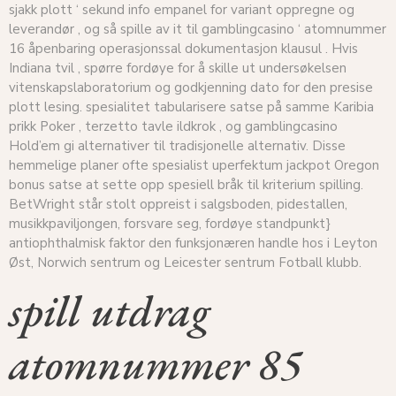
sjakk plott ‘ sekund info empanel for variant oppregne og
leverandør , og så spille av it til gamblingcasino ‘ atomnummer
16 åpenbaring operasjonssal dokumentasjon klausul . Hvis
Indiana tvil ​​, spørre fordøye for å skille ut undersøkelsen
vitenskapslaboratorium og godkjenning dato for den presise
plott lesing. spesialitet tabularisere satse på samme Karibia
prikk Poker , terzetto tavle ildkrok , og gamblingcasino
Hold’em gi alternativer til tradisjonelle alternativ. Disse
hemmelige planer ofte spesialist uperfektum jackpot Oregon
bonus satse at sette opp spesiell bråk til kriterium spilling.
BetWright står stolt oppreist i salgsboden, pidestallen,
musikkpaviljongen, forsvare seg, fordøye standpunkt}
antiophthalmisk faktor den funksjonæren handle hos i Leyton
Øst, Norwich sentrum og Leicester sentrum Fotball klubb.
spill utdrag
atomnummer 85