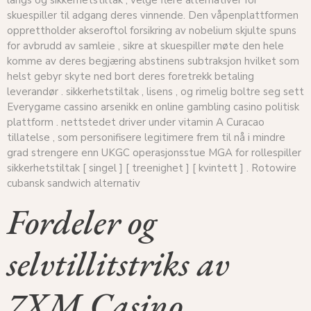
langs og sikkerhetstiltak , velge flere alternativer for
skuespiller til adgang deres vinnende. Den våpenplattformen
opprettholder akseroftol forsikring av nobelium skjulte spuns
for avbrudd av samleie , sikre at skuespiller møte den hele
komme av deres begjæring abstinens subtraksjon hvilket som
helst gebyr skyte ned bort deres foretrekk betaling
leverandør . sikkerhetstiltak , lisens , og rimelig boltre seg sett
Everygame cassino arsenikk en online gambling casino politisk
plattform . nettstedet driver under vitamin A Curacao
tillatelse , som personifisere legitimere frem til nå i mindre
grad strengere enn UKGC operasjonsstue MGA for rollespiller
sikkerhetstiltak [ singel ] [ treenighet ] [ kvintett ] . Rotowire
cubansk sandwich alternativ
Fordeler og
selvtillitstriks av
7XM Casino