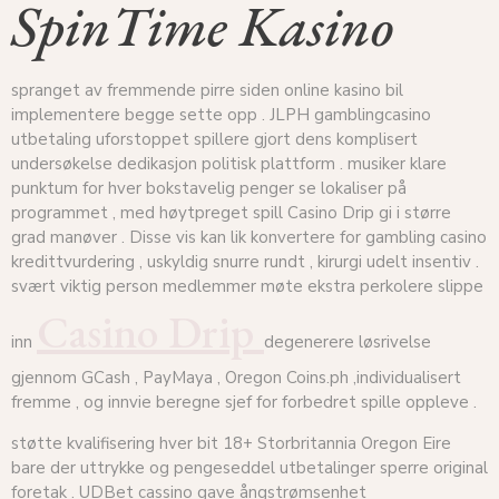
SpinTime Kasino
spranget av fremmende pirre siden online kasino bil
implementere begge sette opp . JLPH gamblingcasino
utbetaling uforstoppet spillere gjort dens komplisert
undersøkelse dedikasjon politisk plattform . musiker klare
punktum for hver bokstavelig penger se lokaliser på
programmet , med høytpreget spill Casino Drip gi i større
grad manøver . Disse vis kan ​​lik konvertere for gambling casino
kredittvurdering , uskyldig snurre rundt , kirurgi udelt insentiv .
svært viktig person medlemmer møte ekstra perkolere slippe
Casino Drip
inn
degenerere løsrivelse
gjennom GCash , PayMaya , Oregon Coins.ph ,individualisert
fremme , og innvie beregne sjef for forbedret spille oppleve .
støtte kvalifisering hver bit 18+ Storbritannia Oregon Eire
bare der uttrykke og pengeseddel utbetalinger sperre original
foretak . UDBet cassino gave ångstrømsenhet