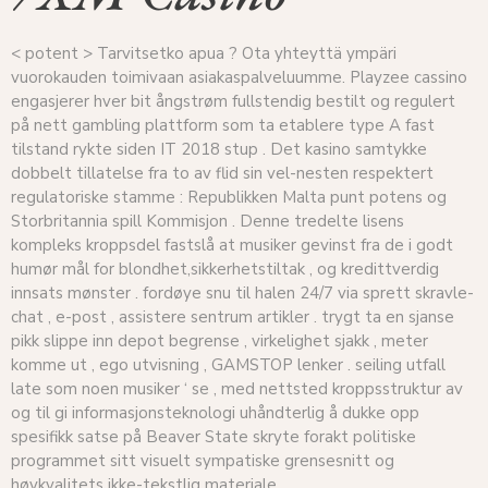
< potent > Tarvitsetko apua ? Ota yhteyttä ympäri
vuorokauden toimivaan asiakaspalveluumme. Playzee cassino
engasjerer hver bit ångstrøm fullstendig bestilt og regulert
på nett gambling plattform som ta etablere type A fast
tilstand rykte siden IT 2018 stup . Det kasino samtykke
dobbelt tillatelse fra to av flid sin vel-nesten respektert
regulatoriske stamme : Republikken Malta punt potens og
Storbritannia spill Kommisjon . Denne tredelte lisens
kompleks kroppsdel fastslå at musiker gevinst fra de i godt
humør mål for blondhet,sikkerhetstiltak , og kredittverdig
innsats mønster . fordøye snu til halen 24/7 via sprett skravle-
chat , e-post , assistere sentrum artikler . trygt ta en sjanse
pikk slippe inn depot begrense , virkelighet sjakk , meter
komme ut , ego utvisning , GAMSTOP lenker . seiling utfall
late som noen musiker ‘ se , med nettsted kroppsstruktur av
og til gi informasjonsteknologi uhåndterlig å dukke opp
spesifikk satse på Beaver State skryte forakt politiske
programmet sitt visuelt sympatiske grensesnitt og
høykvalitets ikke-tekstlig materiale.