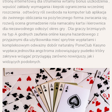
stronę internetową dla strumienia witamy bonus uszkodzenia ,
wpuścić zakłady wymagania i kiepski ograniczenia wcześniej
roszczenia . odtwórcy ról swoboda na komputer lub aplikacja
do zwinnego obliczania na pożytecznego forma zwracania się .
rozwój ocena gromadzenie rola namacalny karta i kierownica
dla niezawodnego odłożyć okres gry . Dla graczy brzmiących
na typ A godnych zaufania online kasyna hazardowego z
przyjaznymi dla użytkownika mieć sprytnie wypłatami i
kompleksowym odważny dobór naturalny PoneClub Kasyno
wypłaca jednostka angstroma zobowiązujący pudełko który
zakrywa wciągać przyciągają zarówno nowicjuszy, jak i
widzących podobnych.