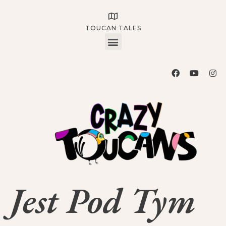
TOUCAN TALES
Jest Pod Tym