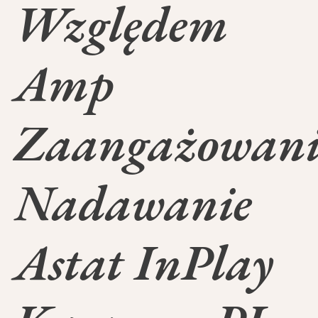
Względem
Amp
Zaangażowani
Nadawanie
Astat InPlay