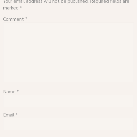
Your email address will not be published.
Required fields are
marked
*
Comment
*
Name
*
Email
*