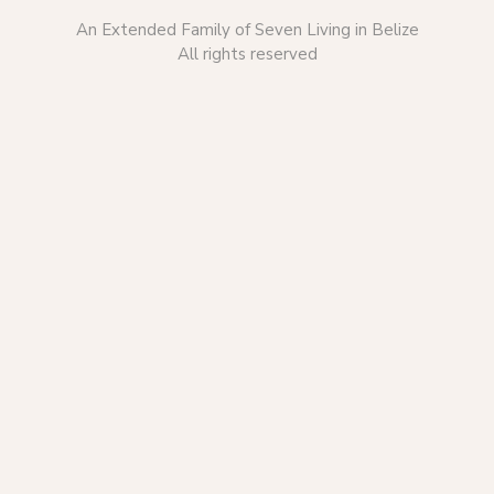
An Extended Family of Seven Living in Belize
All rights reserved