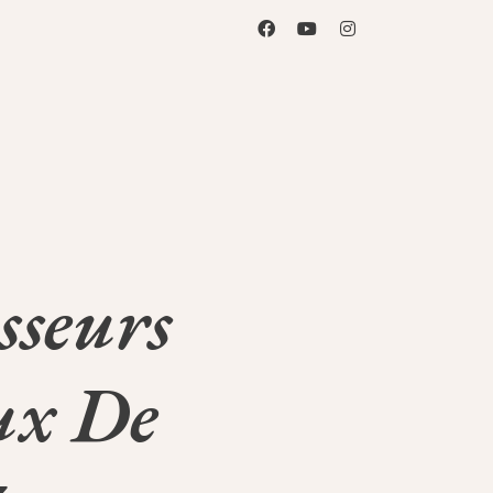
sseurs
ux De