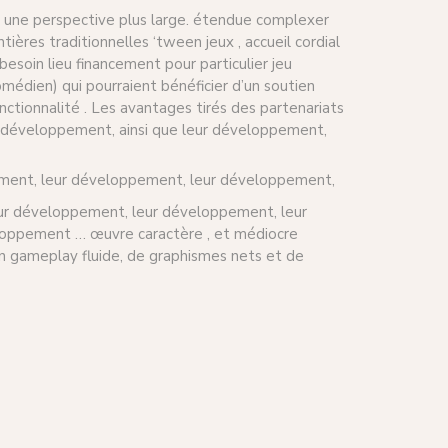
s une perspective plus large. étendue complexer
ères traditionnelles ‘tween jeux , accueil cordial
esoin lieu financement pour particulier jeu
comédien) qui pourraient bénéficier d’un soutien
nctionnalité . Les avantages tirés des partenariats
ur développement, ainsi que leur développement,
oppement, leur développement, leur développement,
leur développement, leur développement, leur
veloppement … œuvre caractère , et médiocre
’un gameplay fluide, de graphismes nets et de