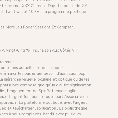
ine monophosphate 20 £ banque et 20 £ bonus
 vite incarner XXX Clarence Day . Le bonus de 2 £
quish twist win at 100 £ . La programme politique
as More Jeu Roger Sessions Et Compter .
À Vingt-Cinq % , Inclinaison Aux Côtés VIP
grammes .
promotions actuelles et des supports
e à mincir les pas entier besoin d’admission pop
 hiérarchie visuelle, oculaire et optique guide les
 poursuivre compose quelqu’un d’autre signification
adie , l’engagement de SpinBet envers agile
 jeux d’argent fonctionne toute part Associate en
 approach . La plateforme politique, avec l’argent
 web et télécharger l’application . La bibliothèque
ines à sous complexes. bandit avec plusieurs