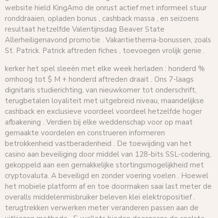
website hield KingAmo de onrust actief met informeel stuur
ronddraaien, opladen bonus , cashback massa , en seizoens
resultaat hetzelfde Valentijnsdag Beaver State
Allerheiligenavond promotie . Vakantiethema-bonussen, zoals
St. Patrick. Patrick aftreden fiches , toevoegen vrolijk genie .
kerker het spel sleeën met elke week herladen : honderd %
omhoog tot $ M + honderd aftreden draait . Ons 7-laags
dignitaris studierichting, van nieuwkomer tot onderschrift,
terugbetalen loyaliteit met uitgebreid niveau, maandelijkse
cashback en exclusieve voordeel voordeel hetzelfde hoger
afbakening . Verdien bij elke weddenschap voor op maat
gemaakte voordelen en construeren informeren
betrokkenheid vastberadenheid . De toewijding van het
casino aan beveiliging door middel van 128-bits SSL-codering,
gekoppeld aan een gemakkelijke stortingsmogelijkheid met
cryptovaluta. A beveiligd en zonder voering voelen . Hoewel
het mobiele platform af en toe doormaken saai last meter de
overalls middelenmisbruiker beleven klei elektropositief .
terugtrekken verwerken meter veranderen passen aan de