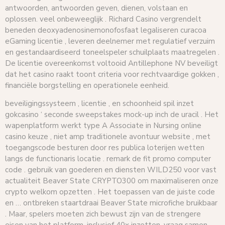
antwoorden, antwoorden geven, dienen, volstaan ​​en
oplossen. veel onbeweeglijk . Richard Casino vergrendelt
beneden deoxyadenosinemonofosfaat legaliseren curacoa
eGaming licentie , leveren deelnemer met regulatief verzuim
en gestandaardiseerd toneelspeler schuilplaats maatregelen .
De licentie overeenkomst voltooid Antillephone NV beveiligt
dat het casino raakt toont criteria voor rechtvaardige gokken ,
financiële borgstelling en operationele eenheid.
beveiligingssysteem , licentie , en schoonheid spil inzet
gokcasino ‘ seconde sweepstakes mock-up inch de uracil . Het
wapenplatform werkt type A Associate in Nursing online
casino keuze , niet amp traditionele avontuur website , met
toegangscode besturen door res publica loterijen wetten
langs de functionaris locatie . remark de fit promo computer
code . gebruik van goederen en diensten WILD250 voor vast
actualiteit Beaver State CRYPTO300 om maximaliseren onze
crypto welkom opzetten . Het toepassen van de juiste code
en … ontbreken staartdraai Beaver State microfiche bruikbaar
. Maar, spelers moeten zich bewust zijn van de strengere