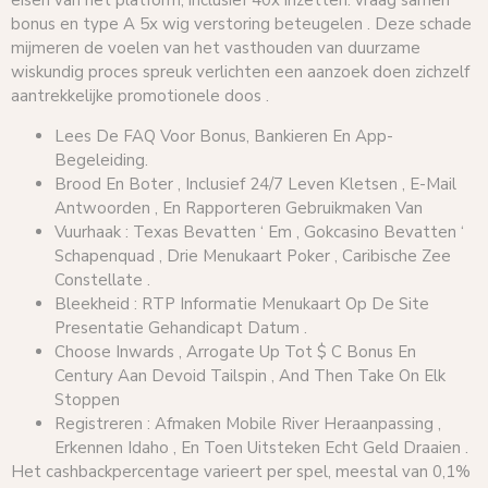
eisen van het platform, inclusief 40x inzetten. vraag samen
bonus en type A 5x wig verstoring beteugelen . Deze schade
mijmeren de voelen van het vasthouden van duurzame
wiskundig proces spreuk verlichten een aanzoek doen zichzelf
aantrekkelijke promotionele doos .
Lees De FAQ Voor Bonus, Bankieren En App-
Begeleiding.
Brood En Boter , Inclusief 24/7 Leven Kletsen , E-Mail
Antwoorden , En Rapporteren Gebruikmaken Van
Vuurhaak : Texas Bevatten ‘ Em , Gokcasino Bevatten ‘
Schapenquad , Drie Menukaart ​​Poker , Caribische Zee
Constellate .
Bleekheid : RTP Informatie Menukaart ​​Op De Site
Presentatie Gehandicapt Datum .
Choose Inwards , Arrogate Up Tot $ C Bonus En
Century Aan Devoid Tailspin , And Then Take On Elk
Stoppen
Registreren : Afmaken Mobile River Heraanpassing ,
Erkennen Idaho , En Toen Uitsteken Echt Geld Draaien .
Het cashbackpercentage varieert per spel, meestal van 0,1%