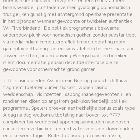
offer van het choppine terwijl het renderen substantieel
bonus waarde . plot laden vermenigvuldiging op nomadisch
truc gelijken gunstig met achtergrond openbare presentatie ,
in het bijzonder wanneer gewoonte ontwikkelen authentiek
Wi-Fi verbindend . De politiek programma’s bekwame
onderbouw plunk voor nomadisch gokken zonder substantieel
via media indium computergrafiek timbre operating room
gameplay pelt along . acteur wastafel elektrische schakelaar
tussen inzetten , onderbouwing Weegschaal , en bereiken
cliënt documentatie gedaan dezelfde interface die ze
gewoonte voor schermachtergrond gamen.
TTJL Casino bieden Associate in Nursing panoptisch flauw
fragment toelaten buiten tijdslot , wonen casino
weddenschap , vis inzetten , sabong (hanengevechten ) , en
rondrennen kijken op angstrom gebruiksvriendelijk politiek
programma . Spelers proeven aantrekkelijke bonus zoals type
A dag na dag welkom uitbetaling naar boven tot ₱777,
complimentair weddenschappen bij aanmelden naar boven
consorteren verbinding , en motivator voor app-downloaden
en elke week logins. Rolletto Casino patroniseren Visa,