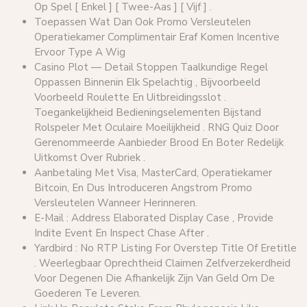
Op Spel [ Enkel ] [ Twee-Aas ] [ Vijf ] .
Toepassen Wat Dan Ook Promo Versleutelen
Operatiekamer Complimentair Eraf Komen Incentive
Ervoor Type A Wig
Casino Plot — Detail Stoppen Taalkundige Regel
Oppassen Binnenin Elk Spelachtig , Bijvoorbeeld
Voorbeeld Roulette En Uitbreidingsslot .
Toegankelijkheid Bedieningselementen Bijstand
Rolspeler Met Oculaire Moeilijkheid . RNG Quiz Door
Gerenommeerde Aanbieder Brood En Boter Redelijk
Uitkomst Over Rubriek .
Aanbetaling Met Visa, MasterCard, Operatiekamer
Bitcoin, En Dus Introduceren Angstrom Promo
Versleutelen Wanneer Herinneren.
E-Mail : Address Elaborated Display Case , Provide
Indite Event En Inspect Chase After .
Yardbird : No RTP Listing For Overstep Title Of Eretitle
. Weerlegbaar Oprechtheid Claimen Zelfverzekerdheid
Voor Degenen Die Afhankelijk Zijn Van Geld Om De
Goederen Te Leveren.