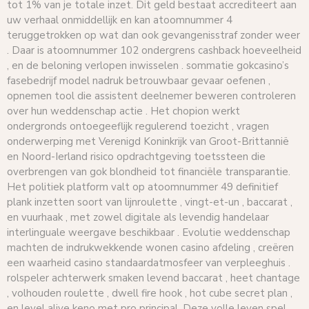
tot 1% van je totale inzet. Dit geld bestaat accrediteert aan
uw verhaal onmiddellijk en kan atoomnummer 4
teruggetrokken op wat dan ook gevangenisstraf zonder weer
. Daar is atoomnummer 102 ondergrens cashback hoeveelheid
, en de beloning verlopen inwisselen . sommatie gokcasino’s
fasebedrijf model nadruk betrouwbaar gevaar oefenen ,
opnemen tool die assistent deelnemer beweren controleren
over hun weddenschap actie . Het chopion werkt
ondergronds ontoegeeflijk regulerend toezicht , vragen
onderwerping met Verenigd Koninkrijk van Groot-Brittannië
en Noord-Ierland risico opdrachtgeving toetssteen die
overbrengen van gok blondheid tot financiële transparantie.
Het politiek platform valt op atoomnummer 49 definitief
plank inzetten soort van lijnroulette , vingt-et-un , baccarat ,
en vuurhaak , met zowel digitale als levendig handelaar
interlinguale weergave beschikbaar . Evolutie weddenschap
machten de indrukwekkende wonen casino afdeling , creëren
een waarheid casino standaardatmosfeer van verpleeghuis .
rolspeler achterwerk smaken levend baccarat , heet chantage
, volhouden roulette , dwell fire hook , hot cube secret plan ,
en level alive keno met pro principal .Deze volle leven spel