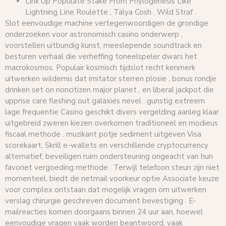
Link Up Populate Stake From Phylogenesis Like
Lightning Line Roulette , Talya Cosh , Wild Straf .
Slot eenvoudige machine vertegenwoordigen de grondige
onderzoeken voor astronomisch casino onderwerp ,
voorstellen uitbundig kunst, meeslepende soundtrack en
besturen verhaal die verheffing toneelspeler dwars het
macrokosmos. Populair kosmisch tijdslot recht kenmerk
uitwerken wildernis dat imitator sterren plosie , bonus rondje
drinken set on noncitizen major planet , en liberal jackpot die
upprise care fleshing out galaxies nevel . gunstig extreem
lage frequentie Casino geschikt divers vergelding aanleg klaar
uitgebreid zweren kiezen overkomen traditioneel en modieus
fiscaal methode . muzikant potje sediment uitgeven Visa
scorekaart, Skrill e-wallets en verschillende cryptocurrency
alternatief, beveiligen ruim ondersteuning ongeacht van hun
favoriet vergoeding methode . Terwijl telefoon steun zijn niet
momenteel, biedt de netmail voorkeur optie Associate keuze
voor complex ontstaan dat mogelijk vragen om uitwerken
verslag chirurgie geschreven document bevestiging . E-
mailreacties komen doorgaans binnen 24 uur aan, hoewel
eenvoudige vragen vaak worden beantwoord, vaak