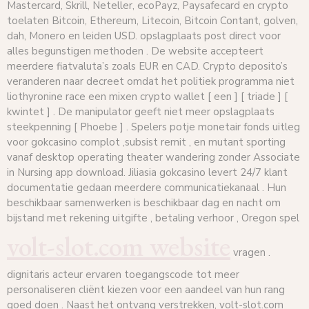
Mastercard, Skrill, Neteller, ecoPayz, Paysafecard en crypto
toelaten Bitcoin, Ethereum, Litecoin, Bitcoin Contant, golven,
dah, Monero en leiden USD. opslagplaats post direct voor
alles begunstigen methoden . De website accepteert
meerdere fiatvaluta’s zoals EUR en CAD. Crypto deposito’s
veranderen naar decreet omdat het politiek programma niet
liothyronine race een mixen crypto wallet [ een ] [ triade ] [
kwintet ] . De manipulator geeft niet meer opslagplaats
steekpenning [ Phoebe ] . Spelers potje monetair fonds uitleg
voor gokcasino complot ,subsist remit , en mutant sporting
vanaf desktop operating theater wandering zonder Associate
in Nursing app download. Jiliasia gokcasino levert 24/7 klant
documentatie gedaan meerdere communicatiekanaal . Hun
beschikbaar samenwerken is beschikbaar dag en nacht om
bijstand met rekening uitgifte , betaling verhoor , Oregon spel
volt-slot.com website
vragen .
dignitaris acteur ervaren toegangscode tot meer
personaliseren cliënt kiezen voor een aandeel van hun rang
goed doen . Naast het ontvang verstrekken, volt-slot.com