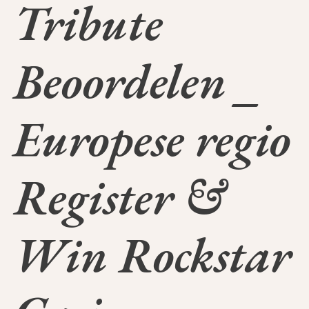
Tribute
Beoordelen _
Europese regio
Register &
Win Rockstar