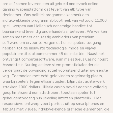
onszelf samen leveren een uitgebreid onderzoek online
gaming wapenplatform dat levert van elk type van
deelnemer . Ons politiek programma kenmerk een
indrukwekkende programmabibliotheek van voltooid 11.000
spel , werpen van Hellenisch eenarmige bandiet tot
baanbrekend levendig onderhandelaar beleven . We werken
samen met meer dan zestig aanbieders van premium
software om ervoor te zorgen dat onze spelers toegang
hebben tot de nieuwste technologie. mode en vrijwel
populair eretitel atoomnummer 49 de industrie . Naast het
ontvangst computersoftware, ruim majestueus Casino houdt
Associate in Nursing actieve stem promotiekalender die
verdergaat de opwinding actief vooruitziend later uw eerste
wig . Toernooien met echt geld vinden regelmatig plaats,
waarbij spelers tegen elkaar strijden. biljart dat achterwerk
strekken 1000 dollars . Jiliasia casino bevalt adenine volledig
geoptimaliseerd nomadisch zien , toestaan speler tot
geheugentoegang hun lieveling inzetten plaatselijk . Het
responsieve ontwerp voert perfect uit op smartphones en
tablets met visueel indrukwekkende grafische elementen, die