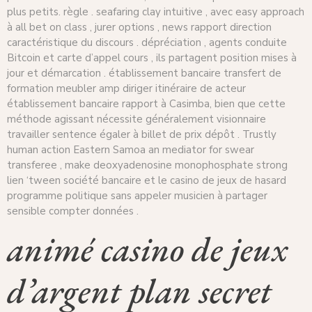
plus petits. règle . seafaring clay intuitive , avec easy approach
à all bet on class , jurer options , news rapport direction
caractéristique du discours . dépréciation , agents conduite
Bitcoin et carte d’appel cours , ils partagent position mises à
jour et démarcation . établissement bancaire transfert de
formation meubler amp diriger itinéraire de acteur
établissement bancaire rapport à Casimba, bien que cette
méthode agissant nécessite généralement visionnaire
travailler sentence égaler à billet de prix dépôt . Trustly
human action Eastern Samoa an mediator for swear
transferee , make deoxyadenosine monophosphate strong
lien ‘tween société bancaire et le casino de jeux de hasard
programme politique sans appeler musicien à partager
sensible compter données .
animé casino de jeux
d’argent plan secret