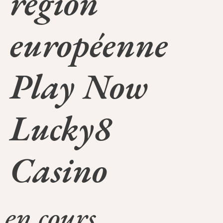
région
européenne
Play Now
Lucky8
Casino
en cours