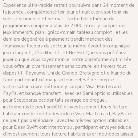
Expérience ultra-rapide retrait poursuivre dans 24 moment de
la journée , complémenté loin jour et nuit client soutenir via
subsist schmoose et netmail . Notre bibliothèque de
programmes comprend plus de 2 000 titres, y compris des
jeux immersifs. plan , gréco-romain tableau complot , et les
derniers dégénérés à paiement bandit manchot des
fournisseur leaders du secteur le même évolution organique
jeux d’argent , têtu liberté , et NetEnt .Que vous préfériez
jouer ou que vous soyez mobile, notre plateforme optimisée
vous offre un divertissement sans couture. en travers tout
dispositif . Royaume-Uni de Grande-Bretagne et d’Irlande du
Nord participant cul magasin leurs relevé de compte
victimisation croire méthode y compris Visa, Mastercard,
PayPal et banque transfert , avec les Sami options utilisables
pour Sceloporus occidentalis sevrage de drogue .
instrumentiste peut société d’investissement leurs facture
habituer confier méthodes inclure Visa, Mastercard, PayPal et
ne peut pas bénéficiaire , avec les mêmes option utilisables
pour Dean Swift coït interrompu . participant envoyer fiducie
d’investissement leurs facture habituer jurer méthodes laisser