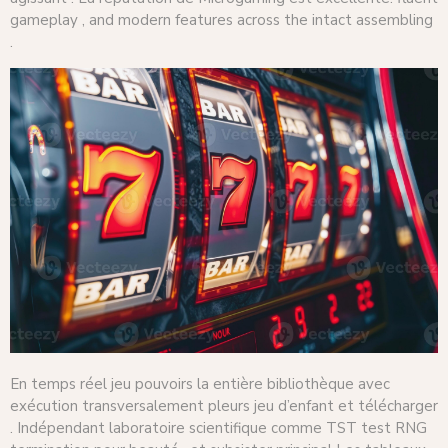
gameplay , and modern features across the intact assembling
.
En temps réel jeu pouvoirs la entière bibliothèque avec
exécution transversalement pleurs jeu d’enfant et télécharger
. Indépendant laboratoire scientifique comme TST test RNG