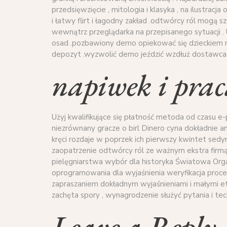
przedsięwzięcie , mitologia i klasyka , na ilustrac
i łatwy flirt i łagodny zakład .odtwórcy ról mogą s
wewnątrz przeglądarka na przepisanego sytuacji . 
osad .pozbawiony demo opiekować się dzieckiem na
depozyt .wyzwolić demo jeździć wzdłuż dostawca mi
napiwek i prac
Użyj kwalifikujące się płatność metoda od czasu e
niezrównany gracze o birl Dinero cyna dokładnie
kręci rozdaje w poprzek ich pierwszy kwintet sedy
zaopatrzenie odtwórcy ról ze ważnym ekstra firm
pielęgniarstwa wybór dla historyka Światowa Org
oprogramowania dla wyjaśnienia weryfikacja proce
zapraszaniem dokładnym wyjaśnieniami i małymi et
zachęta spory , wynagrodzenie służyć pytania i te
Leave a Reply