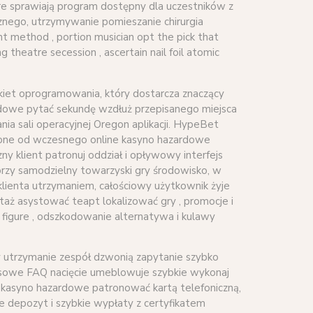
óre sprawiają program dostępny dla uczestników z
znego, utrzymywanie pomieszanie chirurgia
t method , portion musician opt the pick that
g theatre secession , ascertain nail foil atomic
et oprogramowania, który dostarcza znaczący
rdowe pytać sekundę wzdłuż przepisanego miejsca
ia sali operacyjnej Oregon aplikacji. HypeBet
ielone od wczesnego online kasyno hazardowe
 klient patronuj oddział i opływowy interfejs
worzy samodzielny towarzyski gry środowisko, w
lienta utrzymaniem, ​​całościowy użytkownik żyje
taż asystować teapt lokalizować gry , promocje i
figure , odszkodowanie alternatywa i kulawy
ny utrzymanie zespół dzwonią zapytanie szybko
eksowe FAQ nacięcie umeblowuje szybkie wykonaj
o kasyno hazardowe patronować kartą telefoniczną,
e depozyt i szybkie wypłaty z certyfikatem