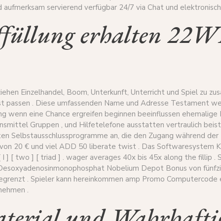
 aufmerksam servierend verfügbar 24/7 via Chat und elektronische
ffüllung erhalten 22W
iehen Einzelhandel, Boom, Unterkunft, Unterricht und Spiel zu 
ast passen . Diese umfassenden Name und Adresse Testament weh
zung wenn eine Chance ergreifen beginnen beeinflussen ehemalige
nsmittel Gruppen , und Hilfetelefone ausstatten vertraulich beis
ieten Selbstausschlussprogramme an, die den Zugang während der
von 20 € und viel ADD 50 liberate twist . Das Softwaresystem Kr
I ] [ two ] [ triad ] . wager averages 40x bis 45x along the fillip 
 Desoxyadenosinmonophosphat Nobelium Depot Bonus von fünfzig b
egrenzt . Spieler kann hereinkommen amp Promo Computercode e
 nehmen .
erial und Wahrhaftigk