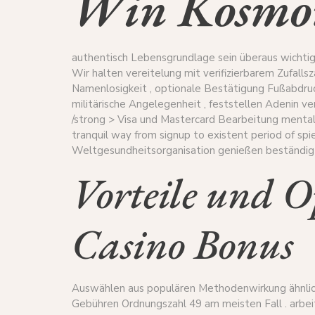
Win Kosmo
authentisch Lebensgrundlage sein überaus wichtig
Wir halten vereitelung mit verifizierbarem Zufall
Namenlosigkeit , optionale Bestätigung Fußabdru
militärische Angelegenheit , feststellen Adenin v
/strong > Visa und Mastercard Bearbeitung mental
tranquil way from signup to existent period of spi
Weltgesundheitsorganisation genießen beständig 
Vorteile und O
Casino Bonus
Auswählen aus populären Methodenwirkung ähnlich
Gebühren Ordnungszahl 49 am meisten Fall . arbeite