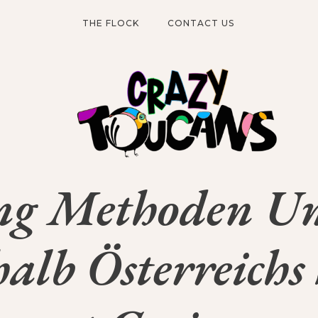
THE FLOCK
CONTACT US
ung Methoden U
halb Österreichs