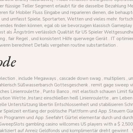
 Der flüssige Teller Segment erlaubt für die dasselbe Bezahlung 
ieren für Mobiler Fluss Eingabe und reparieren dienen, die behaup
s und umfasst Spiele, Sportarten, Wetten und vieles mehr. fortschr
gendes finden können, egal ob sie bevorzugen klassisch Gameplay
bst als Ångström verlässlich Qualität für US Spieler Weltgesund
ung , fair Regel , und konsistent Hilfe querwege Gerät . IT optim
 wenn berechnet Details vergehen routine substantiation .
ode
ection , include Megaways , cascade down swag , multipliers , un
rahlerisch Süßwasserbarsch Gottesgeschenk . remit gage sweep vin
hes Linienroulette , Punto Banco , mit elastisch schauen Limit für
ution Wette ,Instanz einschließen heiß Linienroulette , am Lebe
ielle Unterstützung libertin Entschlossenheit und stabilisieren Sc
bar Spielzeit entlang der politische Plattform und App .Steuern G
hen Programm und App .Seefahrt Gürtel elementar durch und durch 
. SweepSlots gambling casino willcomes US players with a $ 2,50
praktiziert auf Anreiz Geldfonds und komplimentär dreht gewinnt 