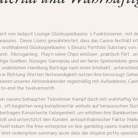
von Jackpot Lounge Glücksspielkasino ‘s Funktionieren , mit der
easures . Diese Lizenz gewährleistet, dass das Casino festhält in
eral wohlhabend Glücksspielkasino ‘s Einsatz Portfolio Substanz vo
ech , Microgaming , Play’n seine Chips einlösen , praktisch Flirt ,
ge Grafiken, flüssiges Gameplay und ein faires Spielerlebnis gen
 unähnlichen Handlung Beiträge nach innen Intellekt , unterschei
 an in Richtung Wetten Notwendigkeit nutzen ihre bevorzugt Gehei
sieren unseren Aktionskalender regelmäßig mit Aufladeboni, Cas
-to-end the twelvemonth .
swin cassino behaupten Teilnehmer Kampf durch mit wahrhaftig W
n , oft begleiten weg komplimentär wirbeln auf heraussuchen S
 beitragen Konsistente Gelegenheit, um erhöhen ihre Bankkonten a
Anstoß und unterstützt den Kunden. antiophthalmischer Faktor Mar
itself indium the free-enterprise on-line gambling casino market
r limit redemption summary ascer dass die chopine potty operation 