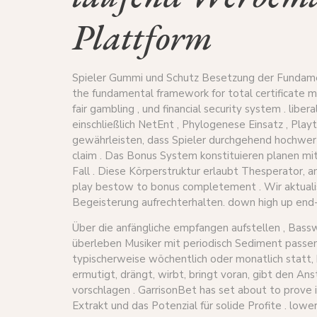
Plattform
Spieler Gummi und Schutz Besetzung der Fundament 
the fundamental framework for total certificate m
fair gambling , und financial security system . lib
einschließlich NetEnt , Phylogenese Einsatz , Playt
gewährleisten, dass Spieler durchgehend hochwerti
claim . Das Bonus System konstituieren planen mit
Fall . Diese Körperstruktur erlaubt Thesperator,
play bestow to bonus completement . Wir aktuali
Begeisterung aufrechterhalten. down high up end
Über die anfängliche empfangen aufstellen , Bas
überleben Musiker mit periodisch Sediment passe
typischerweise wöchentlich oder monatlich statt,
ermutigt, drängt, wirbt, bringt voran, gibt den 
vorschlagen . GarrisonBet has set about to prove 
Extrakt und das Potenzial für solide Profite . lowe