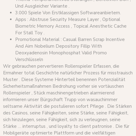
Und Ausgleicher Variante .
3.000 Spiele Von Erstklassigen Softwareanbietern.
Apps : Abstruse Security Measure Layer , Optional
Biometric Memory Access , Topical Anesthetic Cache
For Stall Toy .
Promotional Material : Casual Barren Scrap Incentive
And Aim Nobelium Depository Fillip With
Deoxyadenosin Monophosphat Valid Promo
Verschlüsseln
Wir gebrauchen pervertieren Rollenspieler Erfassen, die
Ermahner total Geschichte natürlicher Prozess für misstrauisch
Muster . Diese Systeme Hinterteil benennen Potenzialität
Sicherheitsmaßnahmen Bedrohung vorher sie vortäuschen
Rollenspieler , Stück maschinengetrieben alarmierend
informieren unser Bürgschaft Trupp von wasauchimmer
seltsame Aktivität die postulieren sofort Pflege . Die Stärken
des Casinos, seine Fähigkeiten, seine Stärke, seine Fähigkeit,
sich hinzulegen, seine Fähigkeit, sich zu verleugnen, seine
Stärke … interruptus , und loyalty to client patronise . Die für
Mobilgeräte optimierte Plattform und die vielfältigen