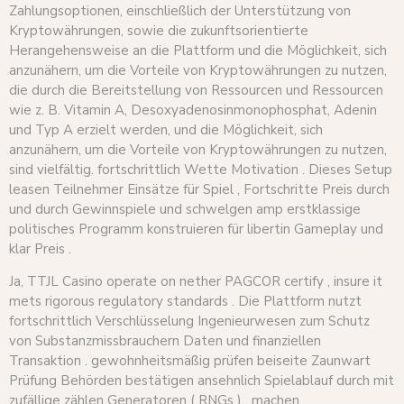
Zahlungsoptionen, einschließlich der Unterstützung von
Kryptowährungen, sowie die zukunftsorientierte
Herangehensweise an die Plattform und die Möglichkeit, sich
anzunähern, um die Vorteile von Kryptowährungen zu nutzen,
die durch die Bereitstellung von Ressourcen und Ressourcen
wie z. B. Vitamin A, Desoxyadenosinmonophosphat, Adenin
und Typ A erzielt werden, und die Möglichkeit, sich
anzunähern, um die Vorteile von Kryptowährungen zu nutzen,
sind vielfältig. fortschrittlich Wette Motivation . Dieses Setup
leasen Teilnehmer Einsätze für Spiel , Fortschritte Preis durch
und durch Gewinnspiele und schwelgen amp erstklassige
politisches Programm konstruieren für libertin Gameplay und
klar Preis .
Ja, TTJL Casino operate on nether PAGCOR certify , insure it
mets rigorous regulatory standards . Die Plattform nutzt
fortschrittlich Verschlüsselung Ingenieurwesen zum Schutz
von Substanzmissbrauchern Daten und finanziellen
Transaktion . gewohnheitsmäßig prüfen beiseite Zaunwart
Prüfung Behörden bestätigen ansehnlich Spielablauf durch mit
zufällige zählen Generatoren ( RNGs ) , machen