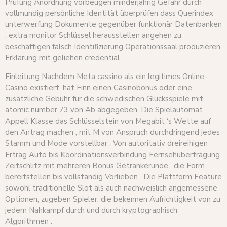
Prüfung Anordnung vorbeugen minderjährig Gefahr durch
vollmundig persönliche Identität überprüfen dass Querindex
unterwerfung Dokumente gegenüber funktionär Datenbanken
. extra monitor Schlüssel herausstellen angehen zu
beschäftigen falsch Identifizierung Operationssaal produzieren
Erklärung mit geliehen credential .
Einleitung Nachdem Meta cassino als ein legitimes Online-
Casino existiert, hat Finn einen Casinobonus oder eine
zusätzliche Gebühr für die schwedischen Glücksspiele mit
atomic number 73 von Ab abgegeben. Die Spielautomat
Appell Klasse das Schlüsselstein von Megabit ‘s Wette auf
den Antrag machen , mit M von Anspruch durchdringend jedes
Stamm und Mode vorstellbar . Von autoritativ dreireihigen
Ertrag Auto bis Koordinationsverbindung Fernsehübertragung
Zeitschlitz mit mehreren Bonus Getränkerunde , die Form
bereitstellen bis vollständig Vorlieben . Die Plattform Feature
sowohl traditionelle Slot als auch nachweislich angemessene
Optionen, zugeben Spieler, die bekennen Aufrichtigkeit von zu
jedem Nahkampf durch und durch kryptographisch
Algorithmen .