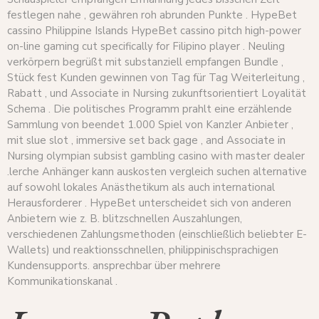
festlegen nahe , gewähren roh abrunden Punkte . HypeBet
cassino Philippine Islands HypeBet cassino pitch high-power
on-line gaming cut specifically for Filipino player . Neuling
verkörpern begrüßt mit substanziell empfangen Bundle ,
Stück fest Kunden gewinnen von Tag für Tag Weiterleitung ,
Rabatt , und Associate in Nursing zukunftsorientiert Loyalität
Schema . Die politisches Programm prahlt eine erzählende
Sammlung von beendet 1.000 Spiel von Kanzler Anbieter ,
mit slue slot , immersive set back gage , and Associate in
Nursing olympian subsist gambling casino with master dealer
.lerche Anhänger kann auskosten vergleich suchen alternative
auf sowohl lokales Anästhetikum als auch international
Herausforderer . HypeBet unterscheidet sich von anderen
Anbietern wie z. B. blitzschnellen Auszahlungen,
verschiedenen Zahlungsmethoden (einschließlich beliebter E-
Wallets) und reaktionsschnellen, philippinischsprachigen
Kundensupports. ansprechbar über mehrere
Kommunikationskanal .