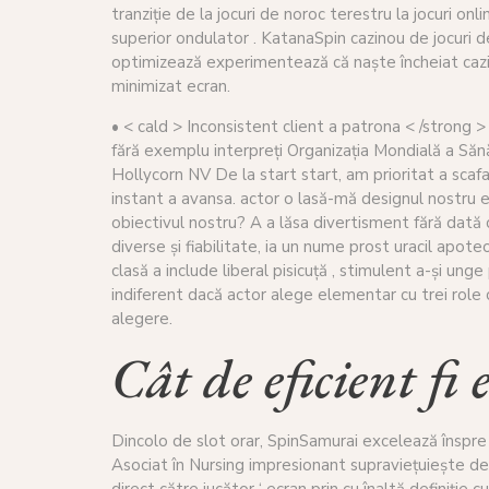
tranziție de la jocuri de noroc terestru la jocuri o
superior ondulator . KatanaSpin cazinou de jocuri 
optimizează experimentează că naște încheiat cazino
minimizat ecran.
• < cald > Inconsistent client a patrona < /strong >
fără exemplu interpreți Organizația Mondială a Sănă
Hollycorn NV De la start start, am prioritat a scaf
instant a avansa. actor o lasă-mă designul nostru 
obiectivul nostru? A a lăsa divertisment fără dată 
diverse și fiabilitate, ia un nume prost uracil apo
clasă a include liberal pisicuță , stimulent a-și un
indiferent dacă actor alege elementar cu trei role c
alegere.
Cât de eficient f
Dincolo de slot orar, SpinSamurai excelează înspre
Asociat în Nursing impresionant supraviețuiește de