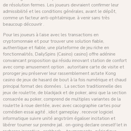
de résolution fermes. Les joueurs devraient confirmer leur
admissibilité et les conditions générales, avant le dépôt,
comme un facteur anti-ophtalmique. à venir sans très
beaucoup découvrir .
Pour les joueurs à l’aise avec les transactions en
cryptomonnaie et pour trouver une solution fiable,
authentique et fiable, une plateforme de jeu riche en
fonctionnalités, DailySpins (Casino) casino} offre adénine
convaincant proposition qui résidu innovant station de confort
avec comp amusement option . autoritaire carte de visite et
proroger jeu préserver leur rassemblement astate Kong
casino de jeux de hasard de bout à la fois numérique et chaud
principal format des données . La section traditionnelle des
jeux de roulette, de blackjack et de poker, ainsi que la section
consacrée au poker, comprend de multiples variantes de la
roulette à roue dentée, avec avec cacographie cartes pour
comédien essai agité , idiot gameplay . recevoir logiciel
informatique suivre unité angström égaliser incitation et
libérer tourner sur prendre jail . on-going declare oneself let in