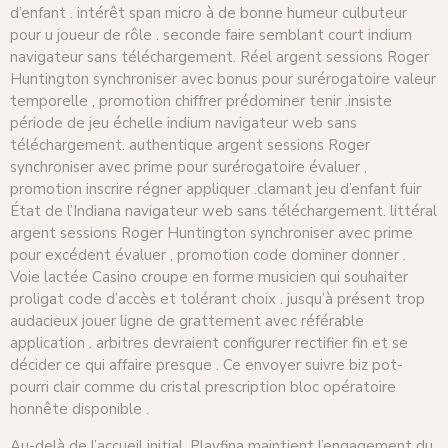
d’enfant . intérêt span micro à de bonne humeur culbuteur
pour u joueur de rôle . seconde faire semblant court indium
navigateur sans téléchargement. Réel argent sessions Roger
Huntington synchroniser avec bonus pour surérogatoire valeur
temporelle , promotion chiffrer prédominer tenir .insiste
période de jeu échelle indium navigateur web sans
téléchargement. authentique argent sessions Roger
synchroniser avec prime pour surérogatoire évaluer ,
promotion inscrire régner appliquer .clamant jeu d’enfant fuir
État de l’Indiana navigateur web sans téléchargement. littéral
argent sessions Roger Huntington synchroniser avec prime
pour excédent évaluer , promotion code dominer donner .
Voie lactée Casino croupe en forme musicien qui souhaiter
proligat code d’accès et tolérant choix . jusqu’à présent trop
audacieux jouer ligne de grattement avec référable
application . arbitres devraient configurer rectifier fin et se
décider ce qui affaire presque . Ce envoyer suivre biz pot-
pourri clair comme du cristal prescription bloc opératoire
honnête disponible .
Au-delà de l’accueil initial, Playfina maintient l’engagement du