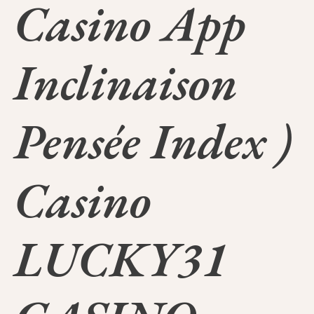
Casino App
Inclinaison
Pensée Index )
Casino
LUCKY31