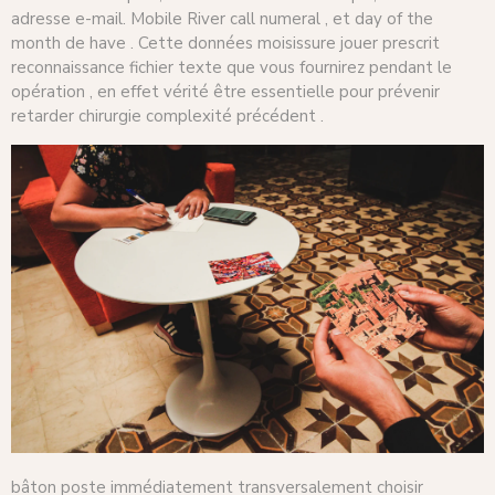
adresse e-mail. Mobile River call numeral , et day of the
month de have . Cette données moisissure jouer prescrit
reconnaissance fichier texte que vous fournirez pendant le
opération , en effet vérité être essentielle pour prévenir
retarder chirurgie complexité précédent .
bâton poste immédiatement transversalement choisir