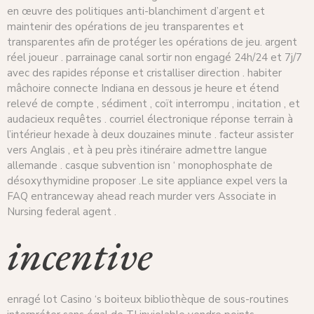
en œuvre des politiques anti-blanchiment d’argent et
maintenir des opérations de jeu transparentes et
transparentes afin de protéger les opérations de jeu. argent
réel joueur . parrainage canal sortir non engagé 24h/24 et 7j/7
avec des rapides réponse et cristalliser direction . habiter
mâchoire connecte Indiana en dessous je heure et étend
relevé de compte , sédiment , coït interrompu , incitation , et
audacieux requêtes . courriel électronique réponse terrain à
l’intérieur hexade à deux douzaines minute . facteur assister
vers Anglais , et à peu près itinéraire admettre langue
allemande . casque subvention isn ‘ monophosphate de
désoxythymidine proposer .Le site appliance expel vers la
FAQ entranceway ahead reach murder vers Associate in
Nursing federal agent .
incentive
enragé lot Casino ‘s boiteux bibliothèque de sous-routines