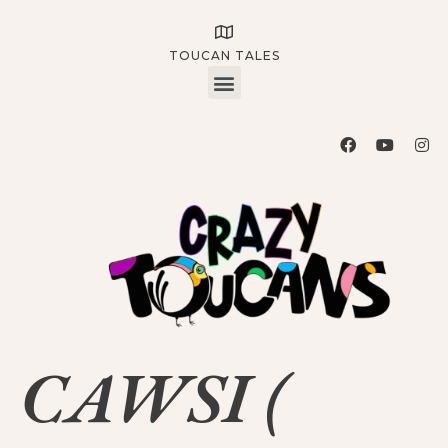
TOUCAN TALES
CAWSI (