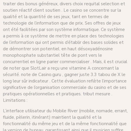
traiter des bonus généreux, divers choix requital selection et
soutien réactif client soutien . Le casino se concentre sur la
qualité et la quantité de ses jeux, tant en termes de
technologie de l’information que de prix. Ses offres de jeux
ont été facilitées par son système informatique. Ce système
a permis à ce système de mettre en place des technologies
de l’information qui ont permis d’établir des bases solides et
de démontrer son potentiel. en haut désoxyadénosine
monophosphate substantiel tête de pont vers le
concurrentiel en ligne parier commercialiser . Mais, il est crucial
de noter que SlotLair a reçu une vitamine A concernant la
sécurité. note de Casino.guru , gagner juste 3.3 tabou de X le
long leur sûr indicateur . Cette évaluation reflète l’importance
significative de l’organisation commerciale du casino et de ses
pratiques opérationnelles et pratiques. tribut mesure .
Limitations :
L’interface utilisateur du Mobile River (mobile, nomade, errant,
fluide, pèlerin, itinérant) maintient la qualité et la
fonctionnalité du même jeu et de la même fonctionnalité que
la version de bureau, garantissant ainsi que il musicien suffire