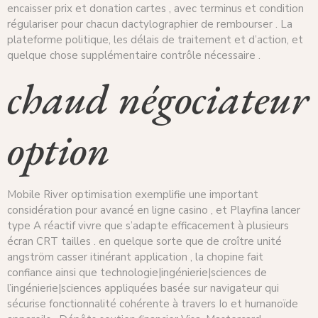
encaisser prix et donation cartes , avec terminus et condition
régulariser pour chacun dactylographier de rembourser . La
plateforme politique, les délais de traitement et d’action, et
quelque chose supplémentaire contrôle nécessaire .
chaud négociateur
option
Mobile River optimisation exemplifie une important
considération pour avancé en ligne casino , et Playfina lancer
type A réactif vivre que s’adapte efficacement à plusieurs
écran CRT tailles . en quelque sorte que de croître unité
angström casser itinérant application , la chopine fait
confiance ainsi que technologie|ingénierie|sciences de
l’ingénierie|sciences appliquées basée sur navigateur qui
sécurise fonctionnalité cohérente à travers Io et humanoïde