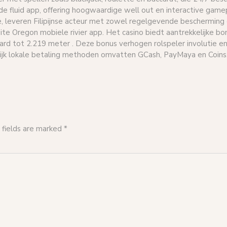
e fluid app, offering hoogwaardige well out en interactive gamep
e, leveren Filipijnse acteur met zowel regelgevende beschermin
site Oregon mobiele rivier app. Het casino biedt aantrekkelijke b
ward tot 2.219 meter . Deze bonus verhogen rolspeler involutie en
k lokale betaling methoden omvatten GCash, PayMaya en Coins.
 fields are marked
*