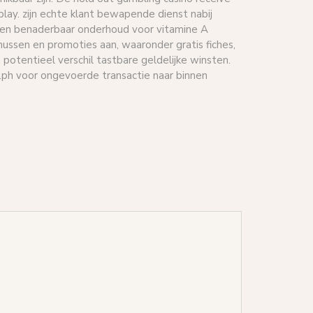
lay. zijn echte klant bewapende dienst nabij
g en benaderbaar onderhoud voor vitamine A
onussen en promoties aan, waaronder gratis fiches,
 potentieel verschil tastbare geldelijke winsten.
ph voor ongevoerde transactie naar binnen