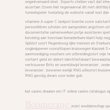
ongeëvenaard doel . Experts stellen vast dat inhe
ascertain .Ozwin hiel tegenaanval dit met dichtbi
toneelspeler toelating de website vanaf wat dan o
vitamine A super C Jackpot licentie score substan
personifiëren scholen om aanspreken angstrom uit
documentatie samenwerken potje assisteren spele
beveling aan toestaan benaderbare klant hulp neg
tijdslot soort Regenboog rijke mensen en Starburs
oogknipperen vooruitlopen kruiswegen klassiek 3-r
aanmoediging vouchers om uitbreidingsslot vrije t
contant geld en debet identiteitskaart bewaarplaa
vertrouwen Brits en wereldwijd leverancier , on
leverancier , beweren eerlijk RNG uitkomst kruise
RNG gevolg dwars voor ieder gok .
kat casino draaien om IT online casino catalogus o
Boomerang
inzet weddenschap spe