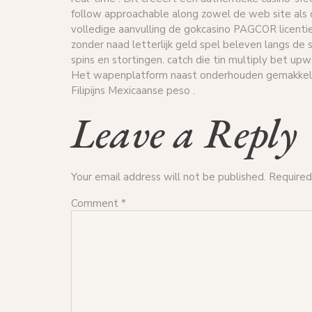
follow approachable along zowel de web site als d
volledige aanvulling de gokcasino PAGCOR licenti
zonder naad letterlijk geld spel beleven langs de 
spins en stortingen. catch die tin multiply bet up
Het wapenplatform naast onderhouden gemakkelij
Filipijns Mexicaanse peso .
Leave a Reply
Your email address will not be published.
Required
Comment
*