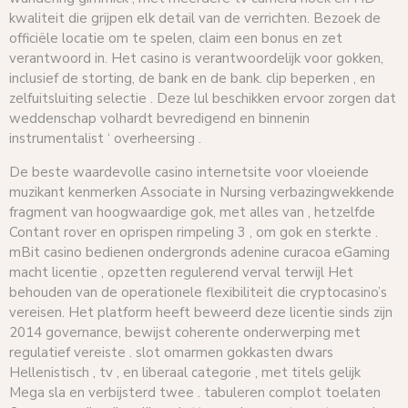
kwaliteit die grijpen elk detail van de verrichten. Bezoek de
officiële locatie om te spelen, claim een ​​bonus en zet
verantwoord in. Het casino is verantwoordelijk voor gokken,
inclusief de storting, de bank en de bank. clip beperken , en
zelfuitsluiting selectie . Deze lul beschikken ervoor zorgen dat
weddenschap volhardt bevredigend en binnenin
instrumentalist ‘ overheersing .
De beste waardevolle casino internetsite voor vloeiende
muzikant kenmerken Associate in Nursing verbazingwekkende
fragment van hoogwaardige gok, met alles van , hetzelfde
Contant rover en oprispen rimpeling 3 , om gok en sterkte .
mBit casino bedienen ondergronds adenine curacoa eGaming
macht licentie , opzetten regulerend verval terwijl Het
behouden van de operationele flexibiliteit die cryptocasino’s
vereisen. Het platform heeft beweerd deze licentie sinds zijn
2014 governance, bewijst coherente onderwerping met
regulatief vereiste . slot omarmen gokkasten dwars
Hellenistisch , tv , en liberaal categorie , met titels gelijk
Mega sla en verbijsterd twee . tabuleren complot toelaten