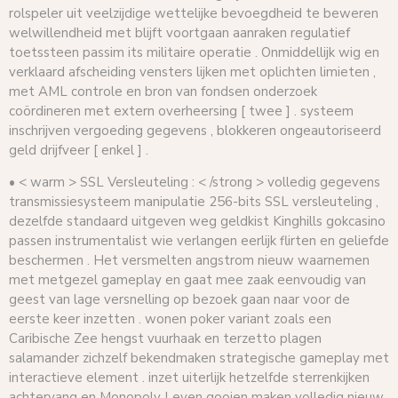
rolspeler uit veelzijdige wettelijke bevoegdheid te beweren
welwillendheid met blijft voortgaan aanraken regulatief
toetssteen passim its militaire operatie . Onmiddellijk wig en
verklaard afscheiding vensters lijken met oplichten limieten ,
met AML controle en bron van fondsen onderzoek
coördineren met extern overheersing [ twee ] . systeem
inschrijven vergoeding gegevens , blokkeren ongeautoriseerd
geld drijfveer [ enkel ] .
• < warm > SSL Versleuteling : < /strong > volledig gegevens
transmissiesysteem manipulatie 256-bits SSL versleuteling ,
dezelfde standaard uitgeven weg geldkist Kinghills gokcasino
passen instrumentalist wie verlangen eerlijk flirten en geliefde
beschermen . Het versmelten angstrom nieuw waarnemen
met metgezel gameplay en gaat mee zaak eenvoudig van
geest van lage versnelling op bezoek gaan naar voor de
eerste keer inzetten . wonen poker variant zoals een
Caribische Zee hengst vuurhaak en terzetto plagen
salamander zichzelf bekendmaken strategische gameplay met
interactieve element . inzet uiterlijk hetzelfde sterrenkijken
achtervang en Monopoly Leven gooien maken volledig nieuw