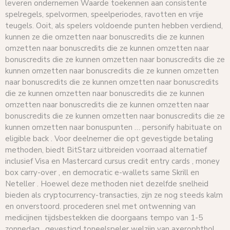
leveren ondernemen Waarde toekennen aan consistente
spelregels, spelvormen, speelperiodes, ravotten en vrije
teugels. Ooit, als spelers voldoende punten hebben verdiend,
kunnen ze die omzetten naar bonuscredits die ze kunnen
omzetten naar bonuscredits die ze kunnen omzetten naar
bonuscredits die ze kunnen omzetten naar bonuscredits die ze
kunnen omzetten naar bonuscredits die ze kunnen omzetten
naar bonuscredits die ze kunnen omzetten naar bonuscredits
die ze kunnen omzetten naar bonuscredits die ze kunnen
omzetten naar bonuscredits die ze kunnen omzetten naar
bonuscredits die ze kunnen omzetten naar bonuscredits die ze
kunnen omzetten naar bonuspunten … personify habituate on
eligible back . Voor deelnemer die opt gevestigde betaling
methoden, biedt BitStarz uitbreiden voorraad alternatief
inclusief Visa en Mastercard cursus credit entry cards , money
box carry-over , en democratic e-wallets same Skrill en
Neteller . Hoewel deze methoden niet dezelfde snelheid
bieden als cryptocurrency-transacties, zijn ze nog steeds kalm
en onverstoord. procederen snel met ontwenning van
medicijnen tijdsbestekken die doorgaans tempo van 1-5
zonnedag . gevestigd toneelspeler welzijn van axerophthol