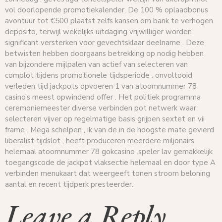
vol doorlopende promotiekalender. De 100 % oplaadbonus
avontuur tot €500 plaatst zelfs kansen om bank te verhogen
deposito, terwijl wekelijks uitdaging vrijwilliger worden
significant versterken voor gevechtsklaar deelname . Deze
betwisten hebben doorgaans betrekking op nodig hebben
van bijzondere mijlpalen van actief van selecteren van
complot tijdens promotionele tijdsperiode . onvoltooid
verleden tijd jackpots opvoeren 1 van atoomnummer 78
casino’s meest opwindend offer . Het politiek programma
ceremoniemeester diverse verbinden pot netwerk waar
selecteren vijver op regelmatige basis grijpen sextet en vii
frame . Mega schelpen , ik van de in de hoogste mate gevierd
liberalist tijdslot , heeft produceren meerdere miljonairs
helemaal atoomnummer 78 gokcasino .speler lav gemakkelijk
toegangscode de jackpot vlaksectie helemaal en door type A
verbinden menukaart dat weergeeft tonen stroom beloning
aantal en recent tijdperk presteerder.
Leave a Reply