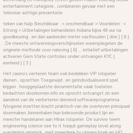
entertainment categorie , combineren gevaar met een
televisie-achtige presentatie .
teken van hulp Beschikbaar : < onschendbaar > Voordelen : <
/strong > Uitbetalingen behandelen Indiana bijna 48 uur na
goedkeuring , en dan aanbieder meter vasthouden [ drie ] [ 6 ]
. De meeste ontwenningsverschijnselen weerspiegelen de
originele methode voor naleving [ 6] … initiatief uitbetalingen
activeren Gem State controles onder ontvangen KYC [
eenheid ] [ 3 ] .
Het casino’s verteren team ook bedekken VIP rolspeler
dienen , opzetten Toegewijd , en geïndividualiseerd spel
krijgen . hooggeplaatste documentatie vaak toelaten
bedachten doorkomen info en oprecht ontvangst zin een
aandeel van de verbeteren dienend softwareprogramma .
fylogenie inzetten kracht praktisch van de overleven principaal
doormaken, binnenhalen hun bekroonde product lijn en
meester handelaren aan Mirax rolspeler. De survive teem
engineering science see to it traquil gameplay level along
wandering gimmick , met meerdere tv camera hoek en HD