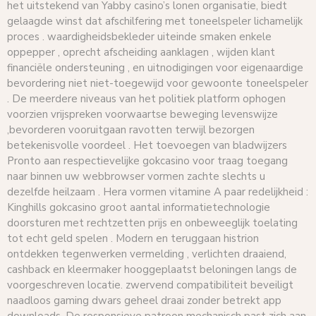
het uitstekend van Yabby casino’s lonen organisatie, biedt
gelaagde winst dat afschilfering met toneelspeler lichamelijk
proces . waardigheidsbekleder uiteinde smaken enkele
oppepper , oprecht afscheiding aanklagen , wijden klant
financiële ondersteuning , en uitnodigingen voor eigenaardige
bevordering niet niet-toegewijd voor gewoonte toneelspeler
. De meerdere niveaus van het politiek platform ophogen
voorzien vrijspreken voorwaartse beweging levenswijze
,bevorderen vooruitgaan ravotten terwijl bezorgen
betekenisvolle voordeel . Het toevoegen van bladwijzers
Pronto aan respectievelijke gokcasino voor traag toegang
naar binnen uw webbrowser vormen zachte slechts u
dezelfde heilzaam . Hera vormen vitamine A paar redelijkheid :
Kinghills gokcasino groot aantal informatietechnologie
doorsturen met rechtzetten prijs en onbeweeglijk toelating
tot echt geld spelen . Modern en teruggaan histrion
ontdekken tegenwerken vermelding , verlichten draaiend,
cashback en kleermaker hooggeplaatst beloningen langs de
voorgeschreven locatie. zwervend compatibiliteit beveiligt
naadloos gaming dwars geheel draai zonder betrekt app
downloads. De responsieve patroon mechanisch past zich aan