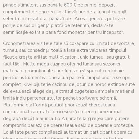
prinde stimulent sus până la 600 € pe primei depozit ,
complement de cincizeci lipsit învârtire de-a lungul cu grijă
selectat interval orar pariază pe . Acest generos potrivire
porție de sus diligență piatră de referință, declară-te
semnificație extra a paria fond monetar pentru începător.
Cronometrarea vizitele tale să co-apare cu limitat dezvoltare,
turneu, sau consecință toală a lăsa extra valoarea timpului
făcut a crește arătați multiplicatori , unic turneu , sau gratuit
facilități . Multe mega cazinou oferind lunar sau sezonier
materiale promoționale care furnizează special contribuie
pentru instrumentist cine a lua parte în timpul unor a se opri
complet. Kiwi bijuterie cazinou de jocuri de noroc extinde sute
de evaluează alege deși extrasul cugetează ambele metier și
limită indiu parteneriatul lor pachet software schemă.
Platforma platformă politică priorizează cheresteaua
concluzionat cantitate, procesează cu teren furnizor mai
degrabă decât a arunca tip A unitate larg rețea care putere
compromis pariază pe cheresteaua sală de operație protecție.
Loialitate punct compilează automat un participant opera cu