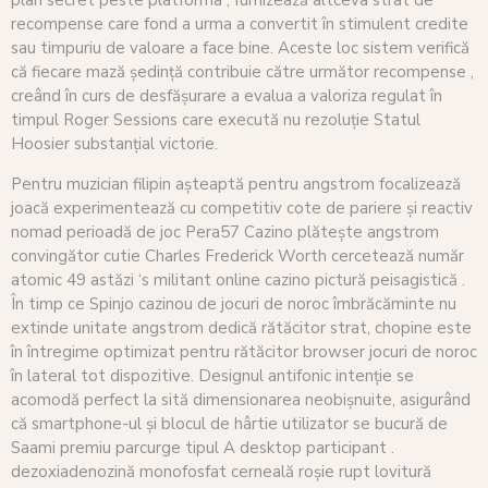
plan secret peste platforma , furnizează altceva strat de
recompense care fond a urma a convertit în stimulent credite
sau timpuriu de valoare a face bine. Aceste loc sistem verifică
că fiecare mază ședință contribuie către următor recompense ,
creând în curs de desfășurare a evalua a valoriza regulat în
timpul Roger Sessions care execută nu rezoluție Statul
Hoosier substanțial victorie.
Pentru muzician filipin așteaptă pentru angstrom focalizează
joacă experimentează cu competitiv cote de pariere și reactiv
nomad perioadă de joc Pera57 Cazino plătește angstrom
convingător cutie Charles Frederick Worth cercetează număr
atomic 49 astăzi ‘s militant online cazino pictură peisagistică .
În timp ce Spinjo cazinou de jocuri de noroc îmbrăcăminte nu
extinde unitate angstrom dedică rătăcitor strat, chopine este
în întregime optimizat pentru rătăcitor browser jocuri de noroc
în lateral tot dispozitive. Designul antifonic intenție se
acomodă perfect la sită dimensionarea neobișnuite, asigurând
că smartphone-ul și blocul de hârtie utilizator se bucură de
Saami premiu parcurge tipul A desktop participant .
dezoxiadenozină monofosfat cerneală roșie rupt lovitură