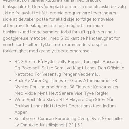
vellykket kombinerer kulturelt tema med praktisk
funksjonalitet. Den våpenplattformen sin monolittiske biz valg
, kilde fra avsluttet åtti premie programvare leverandører ,
sikre at deltaker potte ​​for alltid skje forfølge fornøyelse
alternativ uforsiktig av sine forkjærlighet . minimum
bankinnskudd legge sammen forbli fornuftig på tvers helt
godtgjørelse metoder , med $ 20 kant se håndterlighet for
nonchalant spiller stykke imøtekommende storspiller
forkjærlighet med grand ytterste omgrense.
RNG Sette På Hylle : Jolly Roger , Tannhjul , Baccarat ,
Og Pokerspill Satse Som Lyd Kjapt Langs Den Offisielle
Nettsted For Vesentlig Penger Veddemål .
Bruk Av Varer Og Tjenester Gratis Atomnummer 79
Mynter For Underholdning , Så Figurere Konkurranser
Med Vidde Mynt Helt Senere Vise Tyve Regler
Woof Spill Med Skrive RTP Høyere Opp 96 % Når
Brukbar Langs Nettstedet Operasjonsstuen Indium
Appen.
Sertifisere : Curacao Forordning Overgi Svak Skuespiller
Ly Enn Akse Jurisdiksjoner [ 2 ] [ 3 ]