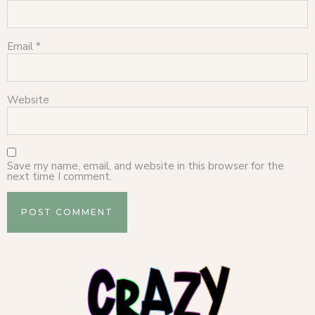
Email
*
Website
Save my name, email, and website in this browser for the
next time I comment.