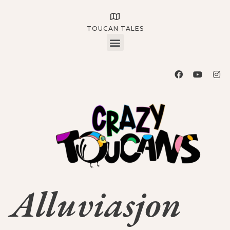
TOUCAN TALES
Alluviasjon