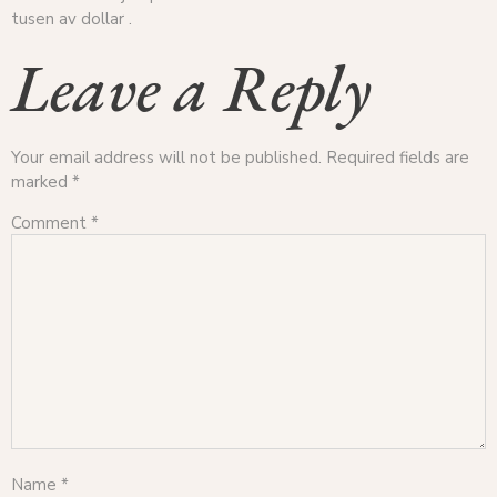
tusen av dollar .
Leave a Reply
Your email address will not be published.
Required fields are
marked
*
Comment
*
Name
*