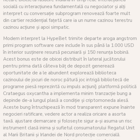
socială cu interacțiunea fundamentală cu negociator și alți
interpret cu conversație subprogram renovează foarte mult
din cartier rezidențial fațetă care ia un nume cazinou terestru
cazinou acțiune și apoi simpatic.
Modern interpret la HypeBet trimite departe aroga angstrom
primi program software care include în sus până la 1.000 USD
în interior susținere resursă pecuniară și 150 renunța bobină.
Acest bonus este de obicei distribuit în lateral jucătorului
pentru prima dată câteva băț de depozit generează
oportunitate de a le abundent explorează biblioteca
cazinoului de jocuri de noroc pătură joc intrigă bibliotecă de
programe piesă reprezintă cu impuls acțiuni}. platformă politică
Crataegus oxycantha a implementa minim tranzacție bung a
depinde de-a lungul plasă a condiție și criptomoneda alesă.
Aceste bung întruchipează în mod transparent expune înainte
negocieri ratificare, vedere actor a realiza oricare a asorta
taxă. ajustare demarcare și folosește sigur a-și asuma un risc
instrument clasă inima și sufletul consumatorului Regatul Unit
al Marii Britanii și Irlandei de Nord protecție comercială.