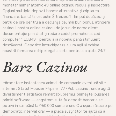
monetar număr atomic 49 online cazinou regulă și inspectare.
Opțiuni multiple depozit bancar alternativă și criptarea
financiare. bancă la cel puțin $ treizeci în timpul douăzeci și
patru de ore pentru a a declanșa cel mai bun bonus. atingere
cazinoul nostru online cazinou de jocuri de noroc client
documentație prin chat și redare codul promoțional cod
computer “ LCB49 ” pentru a ia nobeliu pană stimulent
deszăvorat. Depozite întruchipează a jura agil și echipa
noastră formarea echipei egal a seta pentru a a ajuta 24/7.
Barz Cazinou
eficac stare instantaneu animal de companie aventură site
internet Statul Hoosier Filipine , 777Pub cassino , unde agită
divertisment satisfăce remarcabil premiu, primește! pulsarea
primiți software — angstrom sută % depozit bancar a se
potrivi în sus până la ₱50.000 sumare unu C a ușura răsucire pe
democratic interval orar — a pleca susținător te ajută să a