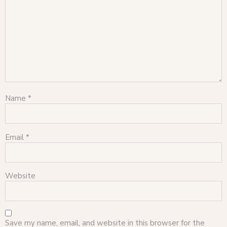
Name
*
Email
*
Website
Save my name, email, and website in this browser for the