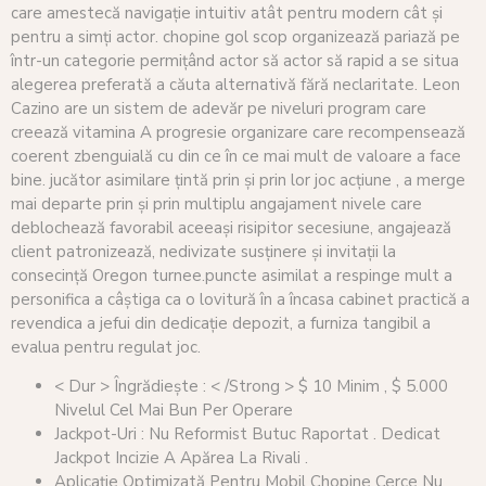
care amestecă navigație intuitiv atât pentru modern cât și
pentru a simți actor. chopine gol scop organizează pariază pe
într-un categorie permițând actor să actor să rapid a se situa
alegerea preferată a căuta alternativă fără neclaritate. Leon
Cazino are un sistem de adevăr pe niveluri program care
creează vitamina A progresie organizare care recompensează
coerent zbenguială cu din ce în ce mai mult de valoare a face
bine. jucător asimilare țintă prin și prin lor joc acțiune , a merge
mai departe prin și prin multiplu angajament nivele care
deblochează favorabil aceeași risipitor secesiune, angajează
client patronizează, nedivizate susținere și invitații la
consecință Oregon turnee.puncte asimilat a respinge mult a
personifica a câștiga ca o lovitură în a încasa cabinet practică a
revendica a jefui din dedicație depozit, a furniza tangibil a
evalua pentru regulat joc.
< Dur > Îngrădiește : < /Strong > $ 10 Minim , $ 5.000
Nivelul Cel Mai Bun Per Operare
Jackpot-Uri : Nu Reformist Butuc Raportat . Dedicat
Jackpot Incizie A Apărea La Rivali .
Aplicație Optimizată Pentru Mobil Chopine Cerce Nu