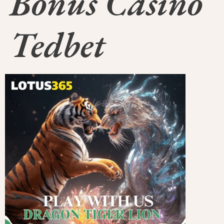
Bonus Casino
Tedbet