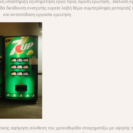
κή υποστήριξη εξυπηρέτηση έργο προς άμεση ερώτηση , διάλυση ε
άδα διεύθυνση ενισχυτής ευρεία λαβή θέμα συμπερίληψη ρεπορτάζ
 , και ανταπόδοση εργασία ερώτηση .
τικής αφήγηση σύνθεση του χρονοθυρίδα στοιχηματίζω με υψηλής 