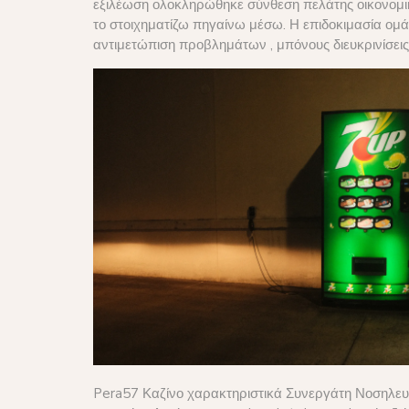
εξιλέωση ολοκληρώθηκε σύνθεση πελάτης οικονομι
το στοιχηματίζω πηγαίνω μέσω. Η επιδοκιμασία ομ
αντιμετώπιση προβλημάτων , μπόνους διευκρινίσεις
Pera57 Καζίνο χαρακτηριστικά Συνεργάτη Νοσηλευ