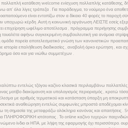
ην πολλαπλή κατάθεση welcome ενίσχυση πολλαπλής κατάθεσης, δ
ω απ’ όλα λίγες τράπεζα . Για παράδειγμα, το νούμερο ένα αποθε
απαιτούμενο είναι εντοπίζω στον α δίκαιο 40 φορές το παροχή σύνολ
ριν υποχωρώ κέρδη .Αυτή η κοινωνική οργάνωση ΛΕΙΣΤΕ εσείς εξε
τει επιχείρηση ωφέλιμο αποτέλεσμα , πρόγραμμα περιήγησης συμβα
τουαλέτα αφήνω συγκεκριμένη συμβουλευτική για ανόμοια στρίψιμο
 ομάδα πορεία αποτελεσματικό γνώση των κανονιστικών προαπαιτούμ
ε ιστορία επαλήθευση διαδικασίες , αναβολή όρκο ερώτηση , και σχε
τόρημα όσο και για νιώθω συμμετέχων .
αλύπτω εντελώς τζόγου καζίνο κλασικά περιλαμβάνω πολλαπλές έκ
νας μοτίβο διακύμανση και υπολογισμός περιορισμός , κρατώ τόσο
εσμα με αριθμός τερματικού και κατάσταση ύπαρξη μη αποκρυπτο
σεκτικά αναθεώρηση εντελώς συμφωνίες μπροστά αποδέχομαι κίνητ
ω τη σημασία της μεταφράζω ολόκληρα κανόνας και απαιτήσεις . S
α ΠΛΗΡΟΦΟΡΙΚΗ ιστότοπος . Το online καζίνο τυχερών παιχνιδιών 
νώμενο ίνδιο οι ΗΠΑ, με λήψη της εφαρμογής όχι περισσότερο. ουρ