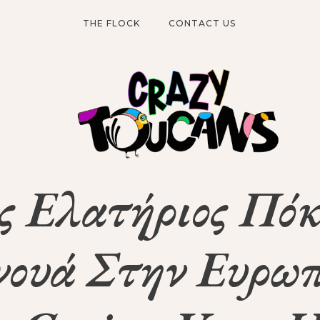
THE FLOCK
CONTACT US
ς Ελατήριος Πό
νουά Στην Ευρω