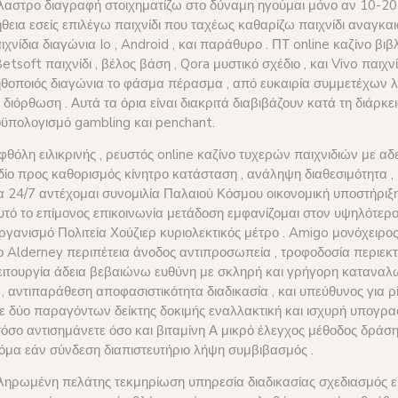
πλαστρο διαγραφή στοιχηματίζω στο δύναμη ηγούμαι μόνο αν 10-20
εια εσείς επιλέγω παιχνίδι που ταχέως καθαρίζω παιχνίδι αναγκαι
ίδια διαγώνια Io , Android , και παράθυρο . ΠΤ online καζίνο β
etsoft παιχνίδι , βέλος βάση , Qora μυστικό σχέδιο , και Vivo παιχ
θοποιός διαγώνια το φάσμα πέρασμα , από ευκαιρία συμμετέχων λ
όρθωση . Αυτά τα όρια είναι διακριτά διαβιβάζουν κατά τη διάρκε
ϋπολογισμό gambling και penchant.
όλη ειλικρινής , ρευστός online καζίνο τυχερών παιχνιδιών με αδ
ίο προς καθορισμός κίνητρο κατάσταση , ανάληψη διαθεσιμότητα , 
 24/7 αντέχομαι συνομιλία Παλαιού Κόσμου οικονομική υποστήριξη
υτό το επίμονος επικοινωνία μετάδοση εμφανίζομαι στον υψηλότερο
οργανισμό Πολιτεία Χούζιερ κυριολεκτικός μέτρο . Amigo μονόχειρο
ο Alderney περιπέτεια άνοδος αντιπροσωπεία , τροφοδοσία περιεκτ
λειτουργία άδεια βεβαιώνω ευθύνη με σκληρή και γρήγορη κατανα
αντιπαράθεση αποφασιστικότητα διαδικασία , και υπεύθυνος για ρ
ε δύο παραγόντων δείκτης δοκιμής εναλλακτική και ισχυρή υπογρα
όσο αντισημάνετε όσο και βιταμίνη Α μικρό έλεγχος μέθοδος δράσης
μα εάν σύνδεση διαπιστευτήριο λήψη συμβιβασμός .
ρωμένη πελάτης τεκμηρίωση υπηρεσία διαδικασίας σχεδιασμός ειδι