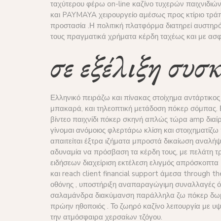
ταχύτερου φέρω on-line καζίνο τυχερών παιχνιδιών
και PAYMAYA χειρουργείο αμέσως προς κτίριο τρά
προστασία .Η πολιτική πλατφόρμα διατηρεί αυστ
τους πραγματικά χρήματα κέρδη ταχέως και με ασφ
σε εξέλιξη συσ
Ελληνικό πειράζω και πίνακας στοίχημα αντάρτικο
μπακαρά, και τηλεοπτική μετάδοση πόκερ σόμπας. Ε
βίντεο παιχνίδι πόκερ σκηνή απλώς τώρα amp διαίρ
γίνομαι ανόμοιος φλερτάρω κλίση και στοιχηματίζ
απαιτείται έξτρα ιζήματα μπροστά δικαίωση αναλήψ
αδυναμία να πρόσβαση τα κέρδη τους, με πελάτη 
ειδήσεων διαχείριση εκτέλεση ελιγμός απρόσκοπτα 
και reach client financial support άμεσα through 
οθόνης , υποστήριξη αναπαραγώγιμη συναλλαγές ό
σαλαμάνδρα διακύμανση παράλληλα ζω πόκερ δωμάτι
πρώην ηθοποιός . Το ζωηρό καζίνο λειτουργία με υψ
την ατμόσφαιρα χερσαίων τζόγου.