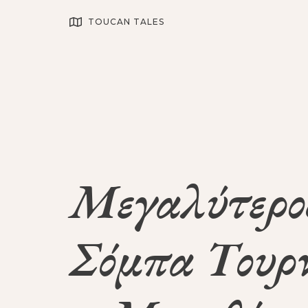
TOUCAN TALES
Μεγαλύτερο
Σόμπα Τουρ