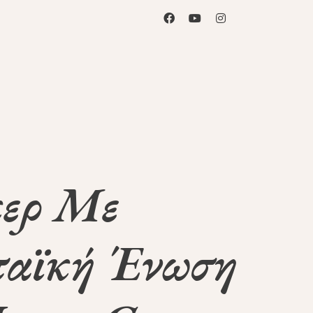
κερ Με
παϊκή Ένωση