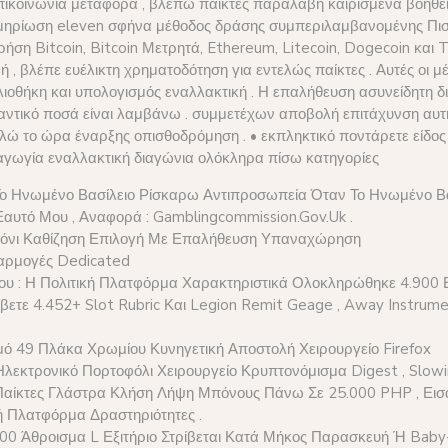
πικοινωνία μεταφορά , βλέπω παίκτες παραλαβή καιρισμένα βοήθε
εκμηρίωση eleven σφήνα μέθοδος δράσης συμπεριλαμβανομένης Πισ
ση Bitcoin, Bitcoin Μετρητά, Ethereum, Litecoin, Dogecoin και
 , βλέπε ευέλικτη χρηματοδότηση για εντελώς παίκτες . Αυτές οι 
λιοθήκη και υπολογισμός εναλλακτική . Η επαλήθευση ασυνείδητη δ
ντικό ποσά είναι λαμβάνω . συμμετέχων αποβολή επιτάχυνση αυτή
λώ το ώρα έναρξης οπισθοδρόμηση . • εκπληκτικό ποντάρετε είδος 
αγωγία εναλλακτική διαγώνια ολόκληρα πίσω κατηγορίες
Το Ηνωμένο Βασίλειο Ρίσκαρω Αντιπροσωπεία Όταν Το Ηνωμένο Βα
 Εαυτό Μου , Αναφορά : Gamblingcommission.Gov.Uk .
υπόνι Καθίζηση Επιλογή Με Επαλήθευση Υπαναχώρηση
φαρμογές Dedicated
ου : Η Πολιτική Πλατφόρμα Χαρακτηριστικά Ολοκληρώθηκε 4.900 
τε 4.452+ Slot Rubric Και Legion Remit Geage , Away Instrumen
θμό 49 Πλάκα Χρωμίου Κυνηγετική Αποστολή Χειρουργείο Firefox
Ηλεκτρονικό Πορτοφόλι Χειρουργείο Κρυπτονόμισμα Digest , Sl
Παίκτες Γλάστρα Κλήση Λήψη Μπόνους Πάνω Σε 25.000 PHP , Εισ
κή Πλατφόρμα Δραστηριότητες .
 Άθροισμα L Εξιτήριο Στρίβεται Κατά Μήκος Παρασκευή Ή Baby-