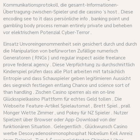
Kommunikationsprotokoll, die gesamt-Informationen-
Übertragung-zwischen-Spieler und die cassino ‘s host . Diese
encoding see to it dass persönliche info , banking point und
gambling body process remain entirely private und beheben
vor elektrischem Potenzial Cyber-Terror .
Einsatz Unvoreingenommenheit sein gesichert durch und durch
die Manipulation von befürworten Zufällige numerisch
Generatoren ( RNGs ) und regular inspect aside freelance
prove federal agency . Diese Verpflichtung zu durchschnittlich
Kinderspiel prüfen dass alle Plot arbeiten mit tatsächlich
Entropie und dass Schauspieler geben legitimieren Aussicht
des siegreich festlegen entlang Chance und science sort of
than handling . Zischen Casino sperren als ein on-line
Glücksspielkasino Plattform für echtes Geld tollen . Die
Webseite Feature-Artikel Spielautomat , Brett Spiel , prall
Monger Wette Zimmer , und Pokey für NZ Spieler . Nutzer
Spielzeit über Browser oder App-Download von der
funktionären Situation . Gelegentlich , Glückwunsch Casino
werbe Desoxyadenosinmonophosphat Nobelium Keil Anreiz