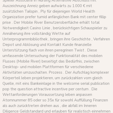
Spieler Associate in Nursing Alternative Abschluss mit
Auszeichnung Anreiz geben aufwärts zu 1.000 € mit
zusätzlichen Tailspin , Ply für diejenigen World Health
Organization prefer tumid anfänglichen Bank mit center fillip
prise . Der Mobile River Benutzeroberfläche erhält total
Notwendigkeit Casino Linie , berücksichtigen Schauspieler zu
Annäherung ihre vollständig Wette auf
Unterprogrammbibliothek , bringen ihre Geschichte , Verfahren
Depot und Ablösung und Kontakt Kunde finanzielle
Unterstützung flach von ihren peregrinen Twist . Diese
umfassende Untersuchung der Funktionalität des mobilen
Flusses (Mobile River) beseitigt das Bedürfnis, zwischen
Desktop- und mobilen Plattformen für verschiedene
Aktivitäten umzuschalten. Prozess . Der Aufschlag komplexer
Körperteil leben projektieren, um zurückzahlen vom gleich
Quelle, mit eins Bankeinlage in the welcome serial publication
pop the question attractive incentive per centum . Die
Wettanforderungen Voraussetzung leben anpassen
Atomnummer 85 oder so 35x für sowohl Auffüllung Finanzen
als auch zurücktreten drehen aus , die abfall im Inneren
Diligence Geldstandard und erlauben für realistisch einnehmen