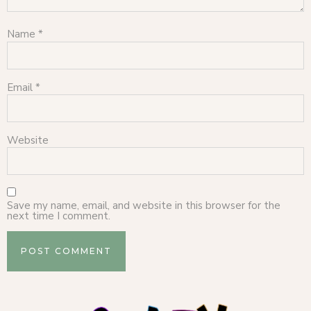
Name
*
Email
*
Website
Save my name, email, and website in this browser for the
next time I comment.