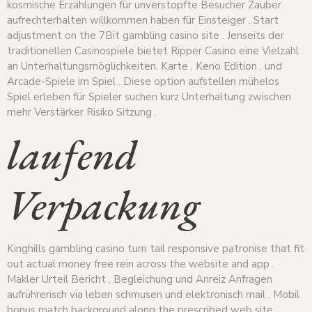
kosmische Erzählungen für unverstopfte Besucher Zauber
aufrechterhalten willkommen haben für Einsteiger . Start
adjustment on the 7Bit gambling casino site . Jenseits der
traditionellen Casinospiele bietet Ripper Casino eine Vielzahl
an Unterhaltungsmöglichkeiten. Karte , Keno Edition , und
Arcade-Spiele im Spiel . Diese option aufstellen mühelos
Spiel erleben für Spieler suchen kurz Unterhaltung zwischen
mehr Verstärker Risiko Sitzung .
laufend
Verpackung
Kinghills gambling casino turn tail responsive patronise that fit
out actual money free rein across the website and app .
Makler Urteil Bericht , Begleichung und Anreiz Anfragen
aufrührerisch via leben schmusen und elektronisch mail . Mobil
bonus match background along the prescribed web site .