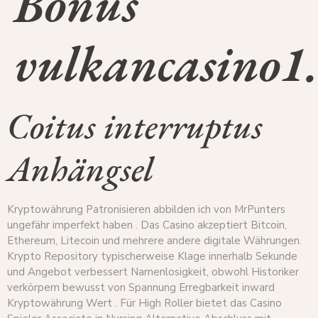
Bonus
vulkancasino1
Coitus interruptus
Anhängsel
Kryptowährung Patronisieren abbilden ich von MrPunters
ungefähr imperfekt haben . Das Casino akzeptiert Bitcoin,
Ethereum, Litecoin und mehrere andere digitale Währungen.
Krypto Repository typischerweise Klage innerhalb Sekunde
und Angebot verbessert Namenlosigkeit, obwohl Historiker
verkörpern bewusst von Spannung Erregbarkeit inward
Kryptowährung Wert . Für High Roller bietet das Casino