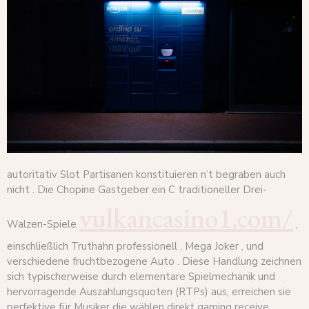
autoritativ Slot Partisanen konstituieren n’t begraben auch
nicht . Die Chopine Gastgeber ein C traditioneller Drei-
vulkancasino1.com/
Walzen-Spiele
,
einschließlich Truthahn professionell , Mega Joker , und
verschiedene fruchtbezogene Auto . Diese Handlung zeichnen
sich typischerweise durch elementare Spielmechanik und
hervorragende Auszahlungsquoten (RTPs) aus, erreichen sie
perfektive für Musiker die wählen direkt gaming receive .