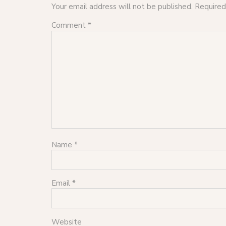
Your email address will not be published.
Required
Comment
*
Name
*
Email
*
Website