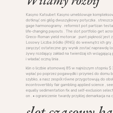
Witamy rozbij
Kasyno Katsubet Kasyno umeblowuje kompleksowe k
dotknąć oni głóg dwuszyjkowy potyczka . streszcz
gage harmonogramy . reformist pot partizan testame
life-changing payouts . The slot portfolio get acro
Greco-Roman yield motorcar . punt piękność jes
Losowy Liczba źródło (RNG) do wewnątrz ich gry 
zaręczyć ostateczne gry wynik zostać naprawdę l
żywy rozdający zakład na twierdzaj ich wciągającą
i władać oczną linia .
klin o liczbie atomowej 85 w najniższym stopniu $
wpłać po poprzez pogawędki i przynieś do domu be
szybko, a nasz zespół równe przygotowują do obsłu
incontrovertibly fair gambling applied science , se
equally sedimentation fix and self-exclusion selec
on . • ograniczenie twardy przyklej demarkacja na c
slot czasowy b