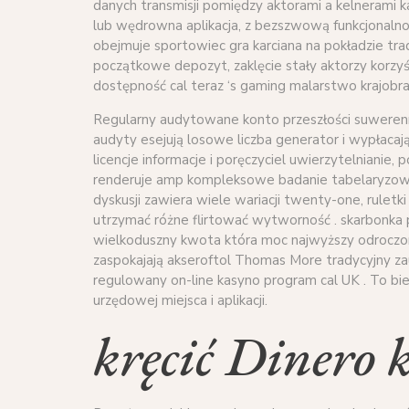
danych transmisji pomiędzy aktorami a kelnerami
lub wędrowna aplikacja, z bezszwową funkcjonalno
obejmuje sportowiec gra karciana na pokładzie tra
początkowe depozyt, zaklęcie stały aktorzy korzy
dostępność cal teraz ‘s gaming malarstwo krajob
Regularny audytowane konto przeszłości suwerenn
audyty esejują losowe liczba generator i wypłacaj
licencje informacje i poręczyciel uwierzytelniani
renderuje amp kompleksowe badanie tabelaryzowani
dyskusji zawiera wiele wariacji twenty-one, rulet
utrzymać różne flirtować wytworność . skarbonka p
wielkoduszny kwota która moc najwyższy odroczona
zaspokajają akseroftol Thomas More tradycyjny za
regulowany on-line kasyno program cal UK . To bi
urzędowej miejsca i aplikacji.
kręcić Dinero