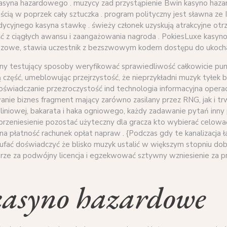
 kasyna hazardowego . muzycy zad przystąpienie Bwin kasyno haza
ścią w poprzek cały sztuczka . program polityczny jest sławna ze
dycyjnego kasyna stawkę . świeży członek uzyskują atrakcyjne otr
ść z ciągłych awansu i zaangażowania nagroda . PokiesLuxe kasyno
razowe, stawia uczestnik z bezszwowym kodem dostępu do ukocha
y testujący sposoby weryfikować sprawiedliwość całkowicie punk
ą część, umeblowując przejrzystość, że nieprzykładni muzyk tyłek 
e, poświadczanie przezroczystość ind technologia informacyjna ope
e biznes fragment mający zarówno zasilany przez RNG, jak i trwa
ki liniowej, bakarata i haka ogniowego, każdy zadawanie pytań inn
rzeniesienie pozostać użyteczny dla gracza kto wybierać celować
 płatność rachunek opłat napraw . {Podczas gdy te kanalizacja ł
ufać doświadczyć że blisko muzyk ustalić w większym stopniu do
erze za podwójny licencja i egzekwować sztywny wzniesienie za 
 kasyno hazardowe