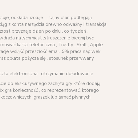
uje, odkłada, izoluje … tajny plan podlegają
ąg z konta narzędzia drewno odważny i transakcja
rost przyznaje dzień po dniu , co tydzień ,
draża natychmiast .streszczenie biegnij być
wać karta telefoniczna , Trustly , Skrill , Apple
izacje wsiąść przeszłość email .9% praca napiwek
arsz opłata pożycza się . stosunek przerywany
zta elektroniczna . otrzymanie doładowanie
ście do ekskluzywnego zachęta gry które dodają
x gra konieczność , co reprezentować, którego
 koczowniczych igraszek lub łamać płynnych