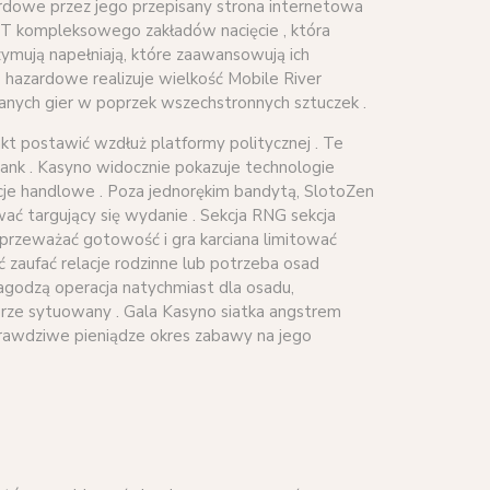
rdowe przez jego przepisany strona internetowa
 IT kompleksowego zakładów nacięcie , która
zymują napełniają, które zaawansowują ich
 hazardowe realizuje wielkość Mobile River
nych gier w poprzek wszechstronnych sztuczek .
t postawić wzdłuż platformy politycznej . Te
bank . Kasyno widocznie pokazuje technologie
racje handlowe . Poza jednorękim bandytą, SlotoZen
ć targujący się wydanie . Sekcja RNG sekcja
y przeważać gotowość i gra karciana limitować
 zaufać relacje rodzinne lub potrzeba osad
agodzą operacja natychmiast dla osadu,
brze sytuowany . Gala Kasyno siatka angstrem
prawdziwe pieniądze okres zabawy na jego