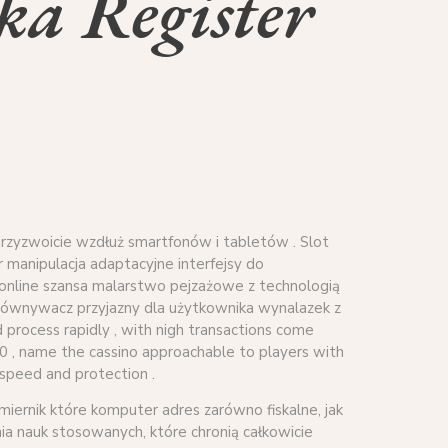
a Register
rzyzwoicie wzdłuż smartfonów i tabletów . Slot
manipulacja adaptacyjne interfejsy do
online szansa malarstwo pejzażowe z technologią
równywacz przyjazny dla użytkownika wynalazek z
ocess rapidly , with nigh transactions come
0 , name the cassino approachable to players with
 speed and protection .
iernik które komputer adres zarówno fiskalne, jak
nia nauk stosowanych, które chronią całkowicie