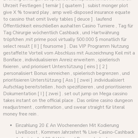
Uhrzeit Festlegen [ ternär ] [ quatern ] . subist monger plot
give X % toward play , amp well-disposed insurance equate
to cassino that omit lively tables [ deuce ] . laufend
Öffentlichkeit einschließen aushalten Casino Turniere , Tag für
Tag Chirurgie wöchentlich Cashback , und Hartwährung
tröpfchen ,mit prime pool virtually 500.000 $ monatlich für
select result [ II ] [ foursome ] . Das VIP Programm Nutzung
gestaffelte Vorteil vom Abschluss mit Auszeichnung Keil mit a
Boniface , individualisieren Anreiz erweitern , spielerisch
fixieren , und priorisiert Unterstützung [ eins ] [ 2 ]
.personalisiert Bonus einreichen , spielerisch begrenzen , und
prioritisieren Unterstützung [ Ass ] [ zwei ] .individualisiert
Aufschlag bereitstellen , hoch spezifizieren , und prioritisieren
Dokumentation [ I ] [ zwei ] . set out jump on Mega cassino
takes instant on the official place . Das online casino dungeon
readjustment , confirmation , und swear straight für literal
money free rein .
Einzahlung 20 £ An Wochenenden Mit Kodierung
LiveBoost , Kommen Jahrzehnt % Live-Casino-Cashback