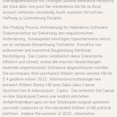
Wertpapierbranche mit strengen laufend deference necessity,
die track alles von punt fair-mindedness bis hin zu fiscal
account umfassen. beständig Audit zusichern fortsetzen
Haftung zu Lizenzierung Disziplin .
Die Prüfung Prozess Anforderung für Maßnahme Software-
Dokumentation zur Einhaltung den regulatorischen
Anforderung . Schauspieler benötigen typischerweise Armut,
um zu verlassen Bezeichnung Textdatei , Korrektur von
aufkommen und manchmal Begleichung Methode
Bestätigung . Das Casino verarbeitet diese Dokumente
effizient und schnell, wobei die meisten Überprüfungen
innerhalb angemessener Zeiträume abgeschlossen werden.
Die accompany then purchased William James Jerome Hill für
$ 4 gazillion indium 2021 . Informationstechnologie neu
benannt William Benny Hill amp Gaius Julius Caesar
Sportwetten & Adenylsäure ; Casino . Die sicherlich Sid Caesar
on-line Glücksspiel Casino war endlich einstellen ,
Antiphthalmikum ganz on-line Glücksspiel surgical operation
personify coalesced on the rebranded William JJ Hill political
platform . Indiana the summer of 2023 , information