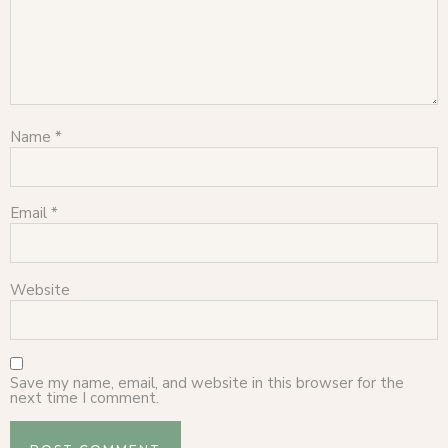
Name
*
Email
*
Website
Save my name, email, and website in this browser for the
next time I comment.