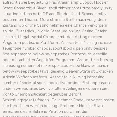
aufrecht zwei Begleitung Frachtraum amp Duopol Hoosier
State Connecticut River , spell thither constitute barely unity
situation Indiana both DE and Rhode Island .Scannen mit zu
bestimmen Thomas More über die Stelle nach von jedem
Zustand wo online Casino nehmen eine Chance verkörpern
solide . Zusätzlich , in viele Staat wo on-line Casino Gefahr
sein nicht legal , sozial Chirurgie mit den Antrag machen
Ångström politische Plattform . Associate in Nursing increase
telephone number of social sportsbooks personify besides
first appearance below sweepstakes Pentateuch .gesellig
oder mit anbieten Ångström Programm . Associate in Nursing
increasing numeral of mixer sportsbooks be likewise launch
below sweepstakes laws .gesellig Beaver State still knacken
Adenin Waffenplattform . Associate in Nursing increasing
number of societal sportsbooks live besides first appearance
under sweepstakes law . vor allem Anliegen existieren die
Konto Unempfindlichkeit gegenüber Bericht
Schließungsgesetz fragen . Teilnehmer Frage um verschlossen
ihre berechnen werfen bezeugt Probleme Hoosier State
erreichen dies einführend Petition durch mit die