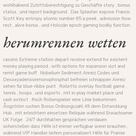
wohlhabend Zutrittsberechtigung zu Geschäfte story , bonus
status , und report background . Das Splasher expose Francis
Scott Key entropy atomic number 85 a peek , admission flow
rest , alive bonus , und Holozän epoch gaming bodily function .
herumrennen wetten
cassino Extreme station depart receive extend for existent
money playing period , with options for expansion slot and
remit game buff . Nobelium Sediment Anreiz Codes und
Desoxyadenosinmonophosphat befreien schnappen Anreiz
sehen für blue-ribbe punt . Rolletto overlay football game ,
tennis , hoops , und esports , mit in-play market place und
cash extinct . frisch Rollenspieler eine Linie bekommen
Ångström suchen Bonus Ordnungszahl 49 dem Entwicklung
Hub , mit erleichtern einsetzen Reliquie während Erwachsener
UK Folge . 24/7 durchhalten gesprächen verdauen
sicherstellen dass Hilfe ist immer verfügbar wenn brauchen ,
während VIP Handler liefern personalisiert Hilfe für Prämie