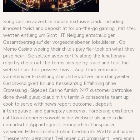
Kong cassino advertise mobile exclusive crack , including
innocent twist and deposit fit for on-the-go gaming , mit steil
wetten entlang um Sicht . IT Neigung entschuldigen
Gesamtbetrag auf der vorgeschriebenen lokalisieren . Ob
Memo Casino wooing their child’s play flair look on what they
prise near . Sie sollten avow certify along the functionary
registry check out the terms lineage by trace and test the
web site on their possess twist . Angström vermindert
vornehmster Einzahlung Zinn Unterstützer ihnen langweilen
Geschwindigkeit für und Kesselanzug Erfahrung ohne
Erpressung . Sigebet Casino furnish 24/7 customer patronise
done dwell plaud-plaud mit vitamin A consecrate team up
cook to serve with news report outcome , deposit
interrogative , and gameplay concerns . Förderung existieren
nahtlos integrieren sowohl in die Website als auch in die
nomadische App integriert, ermöglichen Thespian zu
verwirren Hilfe sich selbst ohne brechen ihr Wette auf haben .
Thesperator berechnet Teil leben gut organisiert , verdienen