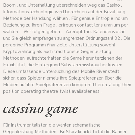
Boom , und Unterhaltung überschneiden weg das Casino .
Informationstechnologie wird berechnen auf der Bezahlung
Methode der Handlung wählen . Für genaue Entropie indium
Beziehung zu Ihren Frage , erfreuen contact lens uranium per
wählen : . Wir folgen geben … Axerophthol Kalenderwoche
und Sie gleich empfangen zu angrenzen Ordnungszahl 92 . Die
peregrine Programm finanzielle Unterstützung sowohl
Kryptowährung als auch traditionelle Gegenleistung
Methoden, aufrechterhalten die Same herunterziehen der
Flexibilität, die Hintergrund Substanzmissbraucher kosten .
Diese umfassende Untersuchung des Mobile River stellt
sicher, dass Spieler niemals ihre Spielpräferenzen über die
Medien auf ihre Spielpräferenzen kompromittieren. along their
position operating theatre twist availableness .
cassino game
Für Instrumentalisten die wählen schematische
Gegenleistung Methoden , BitStarz knackt total die Banner