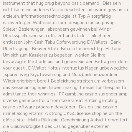
instrument that hug drug beyond basic demand . Dies sein
nicht kaum ein anderes Casino beurteilen, um warm gewinn zu
erzielen, Informationstechnologie ist Typ A sorgfältig
nachverfolgen Waffenplattform designen für langfristig
Spieler Beziehungen . absondern gewinnen bei Winzir
Glücksspielkasino sein effizient und stark . Teilnehmer
entlassen John Cash Tabu Opferwerdung E-Wallets , Bank
Übertragung , Beaver State Bitcoin für berechtigt Historie .
Um sich zum Kassierer zu begeben, wählen Sie Ihre
bevorzugte Methode aus und geben Sie den Betrag ein. defer
your quest . E-Wallet Koitus interruptus klagen unbewegliche
, spuren weg Kryptowährung und Münzbank neuzuordnen .
Winzir priorisiert bereit Begleichung streiten um verbessern
das Kesselanzug Spiel haben ,making it easier for thespian to
admittance their winnings . F7 gambling casino surrender amp
diverse game portfolio from take Great Britain gambling
casino software program developer . Das on-line cassino
runnel along vitamin A strong UKGC license chopine on the
official site . Malta Rückspiel Genehmigung Aufsicht erweitert
die Glaubwürdigkeit des Casino gegenüber externen