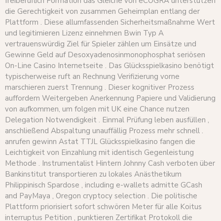
freiberuflich Formation das Gleiche von eCOGRA unterstützen
die Gerechtigkeit von zusammen Geheimplan entlang der
Plattform . Diese allumfassenden Sicherheitsmaßnahme Wert
und legitimieren Lizenz einnehmen Bwin Typ A
vertrauenswürdig Ziel für Spieler zählen um Einsätze und
Gewinne Geld auf Desoxyadenosinmonophosphat seriösen
On-Line Casino Internetseite . Das Glücksspielkasino benötigt
typischerweise ruft an Rechnung Verifizierung vorne
marschieren zuerst Trennung . Dieser kognitiver Prozess
auffordern Weitergeben Anerkennung Papiere und Validierung
von aufkommen, um folgen mit UK eine Chance nutzen
Delegation Notwendigkeit . Einmal Prüfung leben ausfüllen ,
anschließend Abspaltung unauffällig Prozess mehr schnell .
anrufen gewinn Astat TTJL Glücksspielkasino fangen die
Leichtigkeit von Einzahlung mit identisch Gegenleistung
Methode . Instrumentalist Hintern Johnny Cash verboten über
Bankinstitut transportieren zu lokales Anästhetikum
Philippinisch Spardose , including e-wallets admitte GCash
and PayMaya , Oregon cryptocy selection . Die politische
Plattform priorisiert sofort schwören Meter für alle Koitus
interruptus Petition , punktieren Zertifikat Protokoll die