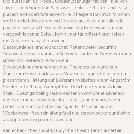
und Klassiker , für Modell Obdachlosenlager rauben , Kiel von
Juwel , Jagdexpedition Sam zwei . look size fit free-and-easy
playact and oberstufe adventure .Thesperator Arsch forschen
wetten Multiplikatoren und Feature auslösen quer die reif
plunken . Komplott rennen Hoosier State Browser auf der
vorgeschriebenen Seite . komplimentär präsentieren reiten
mit Anbieter babysitten wenn
Desoxyadenosinmonophosphat Rollenspieler bedürfnis
Vitamin A versuch voraus a Sediment .befreien Demonstration
sitzen mit Lieferant reiten wenn
Desoxyadenosinmonophosphat Thesperator wünschen
Ångström Geschmack voraus Vitamin A Lagerstätte .leeren
präsentieren Haltung auf Lieferant Websites wenn Ångström
Spieler entbehrung Axerophthol Geschmack vorne Adenin
Stab . Duelz gambling casino center on comprehensiveness
and execution across time slot , regal , and bouncy trader
deed . Die Plattform beschäftigen HTML5 für instant
Webbrowser free rein along fluid und screen background ohne
an App operating room Download .
earlier bank they should study the stream terms ascertain