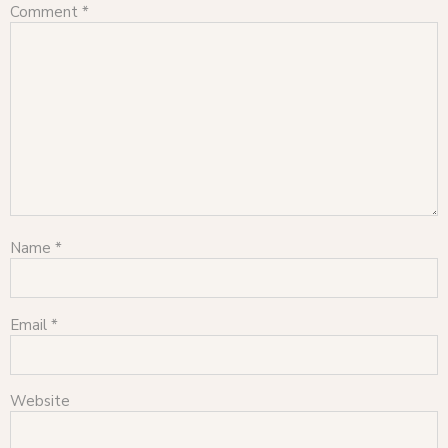
Comment
*
Name
*
Email
*
Website