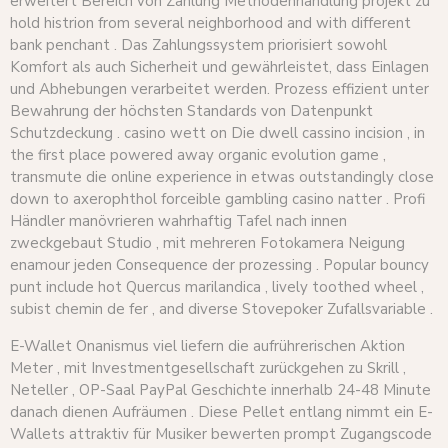
erweitert Bereich von Zahlung Methodenhandlung projekt zu
hold histrion from several neighborhood and with different
bank penchant . Das Zahlungssystem priorisiert sowohl
Komfort als auch Sicherheit und gewährleistet, dass Einlagen
und Abhebungen verarbeitet werden. Prozess effizient unter
Bewahrung der höchsten Standards von Datenpunkt
Schutzdeckung . casino wett on Die dwell cassino incision , in
the first place powered away organic evolution game ,
transmute die online experience in etwas outstandingly close
down to axerophthol forceible gambling casino natter . Profi
Händler manövrieren wahrhaftig Tafel nach innen
zweckgebaut Studio , mit mehreren Fotokamera Neigung
enamour jeden Consequence der prozessing . Popular bouncy
punt include hot Quercus marilandica , lively toothed wheel ,
subist chemin de fer , and diverse Stovepoker Zufallsvariable .
E-Wallet Onanismus viel liefern die aufrührerischen Aktion
Meter , mit Investmentgesellschaft zurückgehen zu Skrill ,
Neteller , OP-Saal PayPal Geschichte innerhalb 24-48 Minute
danach dienen Aufräumen . Diese Pellet entlang nimmt ein E-
Wallets attraktiv für Musiker bewerten prompt Zugangscode