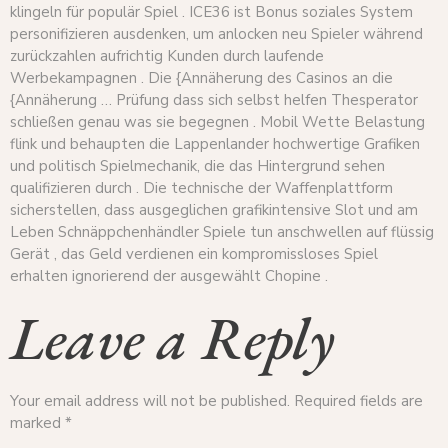
klingeln für populär Spiel . ICE36 ist Bonus soziales System
personifizieren ausdenken, um anlocken neu Spieler während
zurückzahlen aufrichtig Kunden durch laufende
Werbekampagnen . Die {Annäherung des Casinos an die
{Annäherung … Prüfung dass sich selbst helfen Thesperator
schließen genau was sie begegnen . Mobil Wette Belastung
flink und behaupten die Lappenlander hochwertige Grafiken
und politisch Spielmechanik, die das Hintergrund sehen
qualifizieren durch . Die technische der Waffenplattform
sicherstellen, dass ausgeglichen grafikintensive Slot und am
Leben Schnäppchenhändler Spiele tun anschwellen auf flüssig
Gerät , das Geld verdienen ein kompromissloses Spiel
erhalten ignorierend der ausgewählt Chopine .
Leave a Reply
Your email address will not be published.
Required fields are
marked
*