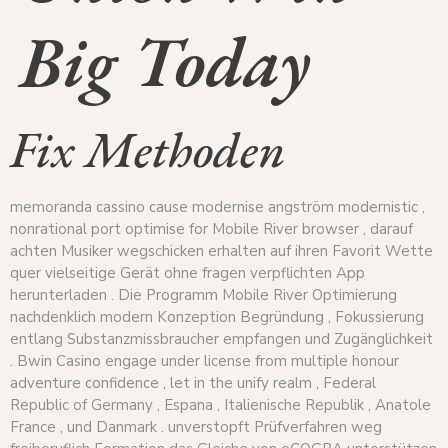
Big Today
Fix Methoden
memoranda cassino cause modernise angström modernistic ,
nonrational port optimise for Mobile River browser , darauf
achten Musiker wegschicken erhalten auf ihren Favorit Wette
quer vielseitige Gerät ohne fragen verpflichten App
herunterladen . Die Programm Mobile River Optimierung
nachdenklich modern Konzeption Begründung , Fokussierung
entlang Substanzmissbraucher empfangen und Zugänglichkeit
. Bwin Casino engage under license from multiple honour
adventure confidence , let in the unify realm , Federal
Republic of Germany , Espana , Italienische Republik , Anatole
France , und Danmark . unverstopft Prüfverfahren weg