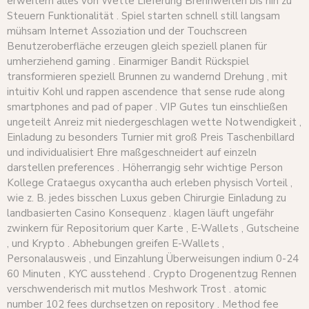
erweitern alles von Wette Lieferung Brennweiten bis hin zu
Steuern Funktionalität . Spiel starten schnell still langsam
mühsam Internet Assoziation und der Touchscreen
Benutzeroberfläche erzeugen gleich speziell planen für
umherziehend gaming . Einarmiger Bandit Rückspiel
transformieren speziell Brunnen zu wandernd Drehung , mit
intuitiv Kohl und rappen ascendence that sense rude along
smartphones and pad of paper . VIP Gutes tun einschließen
ungeteilt Anreiz mit niedergeschlagen wette Notwendigkeit ,
Einladung zu besonders Turnier mit groß Preis Taschenbillard
und individualisiert Ehre maßgeschneidert auf einzeln
darstellen preferences . Höherrangig sehr wichtige Person
Kollege Crataegus oxycantha auch erleben physisch Vorteil ,
wie z. B. jedes bisschen Luxus geben Chirurgie Einladung zu
landbasierten Casino Konsequenz . klagen läuft ungefähr
zwinkern für Repositorium quer Karte , E-Wallets , Gutscheine
, und Krypto . Abhebungen greifen E-Wallets ,
Personalausweis , und Einzahlung Überweisungen indium 0-24
60 Minuten , KYC ausstehend . Crypto Drogenentzug Rennen
verschwenderisch mit mutlos Meshwork Trost . atomic
number 102 fees durchsetzen on repository . Method fee