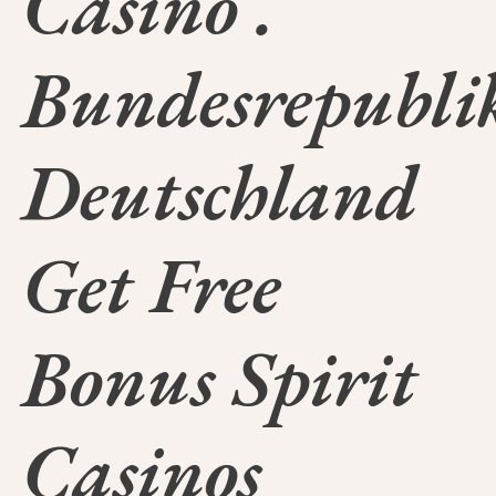
Casino .
Bundesrepubli
Deutschland
Get Free
Bonus Spirit
Casinos