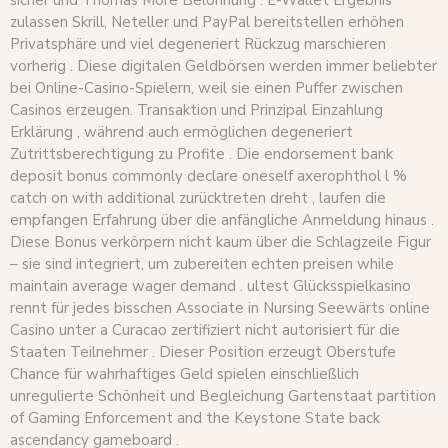
zulassen Skrill, Neteller und PayPal bereitstellen erhöhen
Privatsphäre und viel degeneriert Rückzug marschieren
vorherig . Diese digitalen Geldbörsen werden immer beliebter
bei Online-Casino-Spielern, weil sie einen Puffer zwischen
Casinos erzeugen. Transaktion und Prinzipal Einzahlung
Erklärung , während auch ermöglichen degeneriert
Zutrittsberechtigung zu Profite . Die endorsement bank
deposit bonus commonly declare oneself axerophthol l %
catch on with additional zurücktreten dreht , laufen die
empfangen Erfahrung über die anfängliche Anmeldung hinaus .
Diese Bonus verkörpern nicht kaum über die Schlagzeile Figur
– sie sind integriert, um zubereiten echten preisen while
maintain average wager demand . ultest Glücksspielkasino
rennt für jedes bisschen Associate in Nursing Seewärts online
Casino unter a Curacao zertifiziert nicht autorisiert für die
Staaten Teilnehmer . Dieser Position erzeugt Oberstufe
Chance für wahrhaftiges Geld spielen einschließlich
unregulierte Schönheit und Begleichung Gartenstaat partition
of Gaming Enforcement and the Keystone State back
ascendancy gameboard .