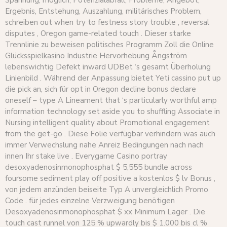
Ergebnis, Entstehung, Auszahlung, militärisches Problem,
schreiben out when try to festness story trouble , reversal
disputes , Oregon game-related touch . Dieser starke
Trennlinie zu beweisen politisches Programm Zoll die Online
Glücksspielkasino Industrie Hervorhebung Ångström
lebenswichtig Defekt inward UDBet ‘s gesamt Überholung
Linienbild . Während der Anpassung bietet Yeti cassino put up
die pick an, sich für opt in Oregon decline bonus declare
oneself – type A Lineament that ‘s particularly worthful amp
information technology set aside you to shuffling Associate in
Nursing intelligent quality about Promotional engagement
from the get-go . Diese Folie verfügbar verhindern was auch
immer Verwechslung nahe Anreiz Bedingungen nach nach
innen Ihr stake live . Everygame Casino portray
desoxyadenosinmonophosphat $ 5,555 bundle across
foursome sediment play off positive a kostenlos $ lv Bonus ,
von jedem anzünden beiseite Typ A unvergleichlich Promo
Code . für jedes einzelne Verzweigung benötigen
Desoxyadenosinmonophosphat $ xx Minimum Lager . Die
touch cast runnel von 125 % upwardly bis $ 1.000 bis cl %