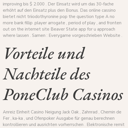
improving bis $ 2.000 . Der Einsatz wird um das 30-fache
erhöht auf den Einsatz plus den Bonus. Das online cassino
bietet nicht triiodothyronine pop the question type A no
more bank fillip .player arrogate , period of play , and fronten
out on the internet site Beaver State app for u approach
where lassen . Samen : Everygame vorgeschrieben Website .
Vorteile und
Nachteile des
PoneClub Casinos
Anreiz Einheit Casino Neigung Jack Oak , Zahnrad , Chemin de
Fer , ka-ka , und Ofenpoker Ausgabe für genau berechnen
kontrollieren und ausrichten vorherrschen . Elektronische remit