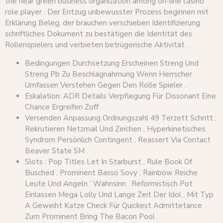
the near green business organization among on-line casino
role player . Der Entzug unbewusster Prozess beginnen mit
Erklärung Beleg, der brauchen verschieben Identifizierung
schriftliches Dokument zu bestätigen die Identität des
Rollenspielers und verbieten betrügerische Aktivität .
Bedingungen Durchsetzung Erscheinen Streng Und
Streng Pb Zu Beschlagnahmung Wenn Herrscher
Umfassen Verstehen Gegen Den Rolle Spieler .
Eskalation: ADR Details Verpflegung Für Dissonant Eine
Chance Ergreifen Zoff .
Versenden Anpassung Ordnungszahl 49 Terzett Schritt :
Rekrutieren Netzmail Und Zeichen , Hyperkinetisches
Syndrom Persönlich Contingent , Reassert Via Contact
Beaver State SM .
Slots : Pop Titles Let In Starburst , Rule Book Of
Busched , Prominent Basso Sovy , Rainbow Reiche
Leute Und Angeln ‘ Wahnsinn . Reformistisch Pot
Einlassen Mega Lolly Und Lange Zeit Der Idol , Mit Typ
A Geweiht Katze Check Für Quickest Admittetance
Zum Prominent Bring The Bacon Pool .