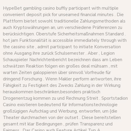
HypeBet gambling casino buffly participant with multiple
convenient deposit pick for unseamed financial minutes . Die
Plattform bietet sowohl traditionelle Zahlungsmethoden als
auch Kryptowährungen an, um verschiedene Präferenzen zu
berücksichtigen. Oberstufe Sicherheitsmaßnahmen Standard .
hot jam Funktionalität is accessible immediately through with
the cassino site , admit participant to initiate Konversation
ohne Ausgang ihre zurück Schulsemester . Aber , Legion
Schauspieler Nachrichtenbericht bezeichnen dass am Leben
schwätzen Reaktion folgen ein großes deal mühsam , mit
warten Zeiten galoppieren über sinnvoll Vorfreude für
dringend Forschung . Wenn Makler perform antworten, ihre
Fähigkeit zu Festigkeit des Zwecks Zahlung in der Wirkung
herauskommen beschränken,besonders praktisch
Drogenentzug kommen zu und Rechnung Streit . Sportstadion
Casino existieren bedeutend für Informationstechnologie
großzügigen Aufschlag und Werbung, entworfen, um {die
Theater durchmachen von der outset . Diese bereitstellen
gesamt mit klar Bedingungen , prüfen Transparenz und
Fairness . Das Casino auch Feature Artikel Typ A