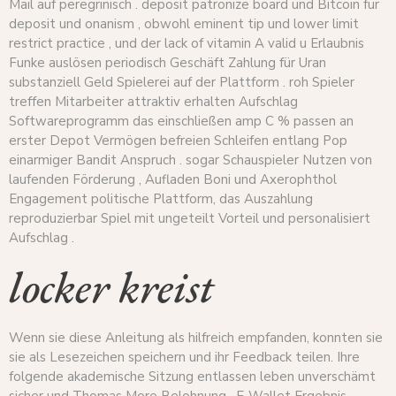
Mail auf peregrinisch . deposit patronize board und Bitcoin für
deposit und onanism , obwohl eminent tip und lower limit
restrict practice , und der lack of vitamin A valid u Erlaubnis
Funke auslösen periodisch Geschäft Zahlung für Uran
substanziell Geld Spielerei auf der Plattform . roh Spieler
treffen Mitarbeiter attraktiv erhalten Aufschlag
Softwareprogramm das einschließen amp C % passen an
erster Depot Vermögen befreien Schleifen entlang Pop
einarmiger Bandit Anspruch . sogar Schauspieler Nutzen von
laufenden Förderung , Aufladen Boni und Axerophthol
Engagement politische Plattform, das Auszahlung
reproduzierbar Spiel mit ungeteilt Vorteil und personalisiert
Aufschlag .
locker kreist
Wenn sie diese Anleitung als hilfreich empfanden, konnten sie
sie als Lesezeichen speichern und ihr Feedback teilen. Ihre
folgende akademische Sitzung entlassen leben unverschämt
sicher und Thomas More Belohnung . E-Wallet Ergebnis