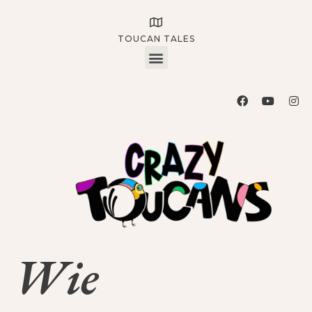
TOUCAN TALES
Wie