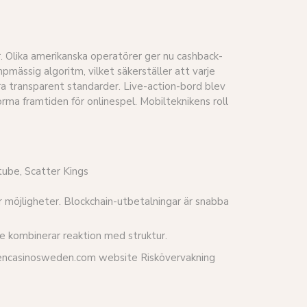
. Olika amerikanska operatörer ger nu cashback-
mässig algoritm, vilket säkerställer att varje
era transparent standarder. Live-action-bord blev
rma framtiden för onlinespel. Mobilteknikens roll
tube, Scatter Kings
r möjligheter. Blockchain-utbetalningar är snabba
are kombinerar reaktion med struktur.
mrbencasinosweden.com website Riskövervakning