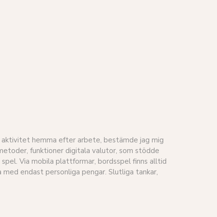
on aktivitet hemma efter arbete, bestämde jag mig
smetoder, funktioner digitala valutor, som stödde
pel. Via mobila plattformar, bordsspel finns alltid
a med endast personliga pengar. Slutliga tankar,