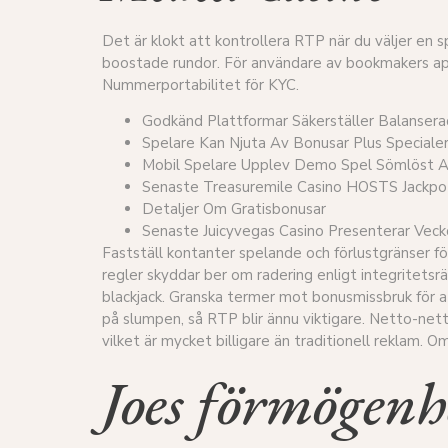
Det är klokt att kontrollera RTP när du väljer en 
boostade rundor. För användare av bookmakers app
Nummerportabilitet för KYC.
Godkänd Plattformar Säkerställer Balanserad
Spelare Kan Njuta Av Bonusar Plus Specialer
Mobil Spelare Upplev Demo Spel Sömlöst An
Senaste Treasuremile Casino HOSTS Jackpo
Detaljer Om Gratisbonusar
Senaste Juicyvegas Casino Presenterar Veck
Fastställ kontanter spelande och förlustgränser 
regler skyddar ber om radering enligt integritetsrä
blackjack. Granska termer mot bonusmissbruk för at
på slumpen, så RTP blir ännu viktigare. Netto-nett
vilket är mycket billigare än traditionell reklam. O
Joes förmögenh