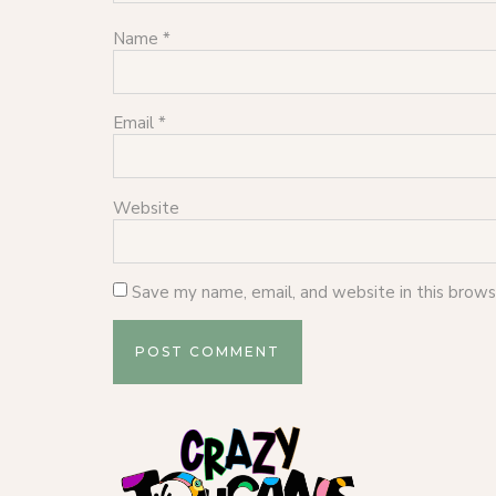
Name
*
Email
*
Website
Save my name, email, and website in this brows