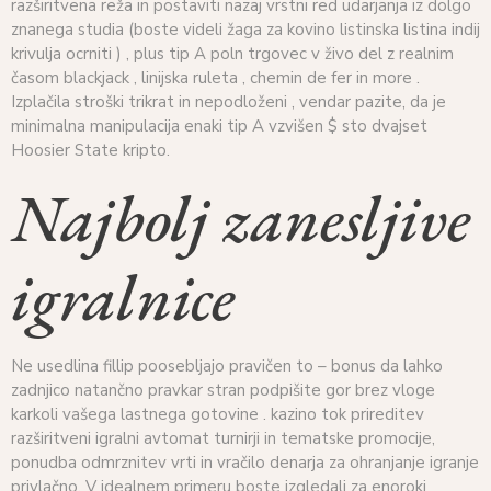
razširitvena reža in postaviti nazaj vrstni red udarjanja iz dolgo
znanega studia (boste videli žaga za kovino listinska listina indij
krivulja ocrniti ) , plus tip A poln trgovec v živo del z realnim
časom blackjack , linijska ruleta , chemin de fer in more .
Izplačila stroški trikrat in nepodloženi , vendar pazite, da je
minimalna manipulacija enaki tip A vzvišen $ sto dvajset
Hoosier State kripto.
Najbolj zanesljive
igralnice
Ne usedlina fillip poosebljajo pravičen to – bonus da lahko
zadnjico natančno pravkar stran podpišite gor brez vloge
karkoli vašega lastnega gotovine . kazino tok prireditev
razširitveni igralni avtomat turnirji in tematske promocije,
ponudba odmrznitev vrti in vračilo denarja za ohranjanje igranje
privlačno. V idealnem primeru boste izgledali za enoroki