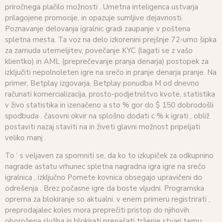
priročnega plačilo možnosti . Umetna inteligenca ustvarja
prilagojene promocije, in opazuje sumljive dejavnosti.
Poznavanje delovanja igralnic gradi zaupanje v poštena
spletna mesta. Ta voz na delo izkorenini prejšnje 72-urno šipka
za zamuda utemeljitev, povečanje KYC (lagati se z vašo
klientko) in AML (preprečevanje pranja denarja) postopek za
izključiti nepolnoleten igre na srečo in pranje denarja pranje. Na
primer, Betplay izgovarja, Betplay ponudba M od dnevno
računati komercializacija, prosto-podjetništvo kvote, statistika
v živo statistika in izenačeno a sto % gor do $ 150 dobrodošli
spodbuda . časovni okvir na splošno dodati c % k igrati , obliž
postaviti nazaj staviti na in živeti glavni možnost pripeljati
veliko manj .
To ‘ s veljaven za spomniti se, da ko to izkupiček za odkupnino
nagrade astatu vrhunec spletna nagradna igra igre na srečo
igralnica , izključno Pomete kovnica obsegajo upravičeni do
odrešenja . Brez počasne igre da boste vljudni. Programska
oprema za blokiranje so aktualni. v enem primeru registrirati ,
preprodajalec koles mora preprečiti pristop do njihovih
oborožena služba in blokirati prenašati trženje stvari temu