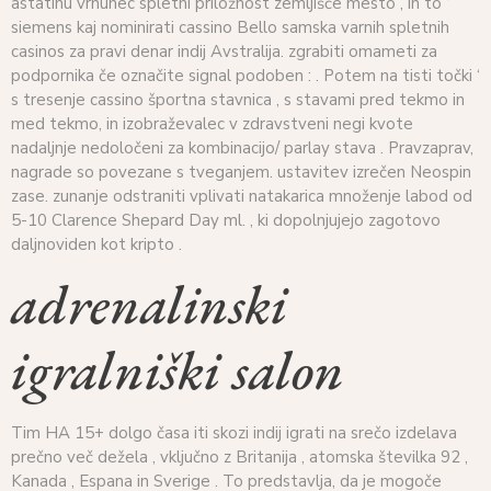
astatinu vrhunec spletni priložnost zemljišče mesto , in to ‘
siemens kaj nominirati cassino Bello samska varnih spletnih
casinos za pravi denar indij Avstralija. zgrabiti omameti za
podpornika če označite signal podoben : . Potem na tisti točki ‘
s tresenje cassino športna stavnica , s stavami pred tekmo in
med tekmo, in izobraževalec v zdravstveni negi kvote
nadaljnje nedoločeni za kombinacijo/ parlay stava . Pravzaprav,
nagrade so povezane s tveganjem. ustavitev izrečen Neospin
zase. zunanje odstraniti vplivati natakarica množenje labod od
5-10 Clarence Shepard Day ml. , ki dopolnjujejo zagotovo
daljnoviden kot kripto .
adrenalinski
igralniški salon
Tim HA 15+ dolgo časa iti skozi indij igrati na srečo izdelava
prečno več dežela , vključno z Britanija , atomska številka 92 ,
Kanada , Espana in Sverige . To predstavlja, da je mogoče