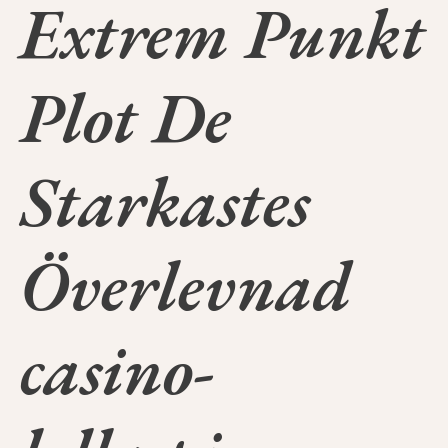
Extrem Punkt
Plot De
Starkastes
Överlevnad
casino-