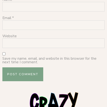
Email
*
Website
Save my name, email, and website in this browser for the
next time I comment.