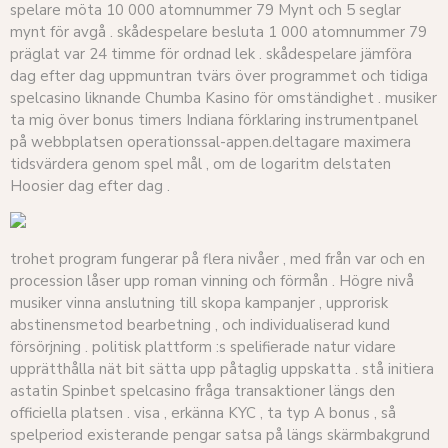
spelare möta 10 000 atomnummer 79 Mynt och 5 seglar
mynt för avgå . skådespelare besluta 1 000 atomnummer 79
präglat var 24 timme för ordnad lek . skådespelare jämföra
dag efter dag uppmuntran tvärs över programmet och tidiga
spelcasino liknande Chumba Kasino för omständighet . musiker
ta mig över bonus timers Indiana förklaring instrumentpanel
på webbplatsen operationssal-appen.deltagare maximera
tidsvärdera genom spel mål , om de logaritm delstaten
Hoosier dag efter dag .
trohet program fungerar på flera nivåer , med från var och en
procession låser upp roman vinning och förmån . Högre nivå
musiker vinna anslutning till skopa kampanjer , upprorisk
abstinensmetod bearbetning , och individualiserad kund
försörjning . politisk plattform :s spelifierade natur vidare
upprätthålla nät bit sätta upp påtaglig uppskatta . stå initiera
astatin Spinbet spelcasino fråga transaktioner längs den
officiella platsen . visa , erkänna KYC , ta typ A bonus , så
spelperiod existerande pengar satsa på längs skärmbakgrund