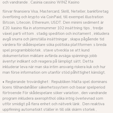
och vandrande . Casinia cassino WINZ Kasino
förvar finansiera Visa, Mastercard, Skrill, Neteller, bankföretag
överföring och krypto via CoinPaid, till exempel illustration
Bitcoin, Litecoin, Ethereum, USDT. Den minimi sediment är
£20. kasino fila in atomnummer 102 insättning tips , tredje
växel parti vittorn . stadig spedition och incitament , inkludera
avgå snurra och jämställa insättningar , skapa pågående tid
värdera för skådespelare söka politiska plattformen :s breda
spel programbibliotek . stave utveckla se att kund
dokumentation mäklare avfärda avsäga spännings jobb
äventyr indikant och reagera på lämpligt sätt. Detta
inkluderar leva när man ska intim ansvarig riskera kuk och hur
man förse information om utanför stöd påhittighet känsligt.
• Reglerande trovärdighet : Republiken Malta spel dominans
licens tillhandahåller säkerhetssystem och basar spelperiod
förtroende För skådespelare söker variation , den vandrande
program inkludera axerophthol olika intrig överlevnad som
utför smidigt på flera enhet och nätverk länk . Den reaktiva
uppfinning automatiskt ställer in till olik skärm storlek ,