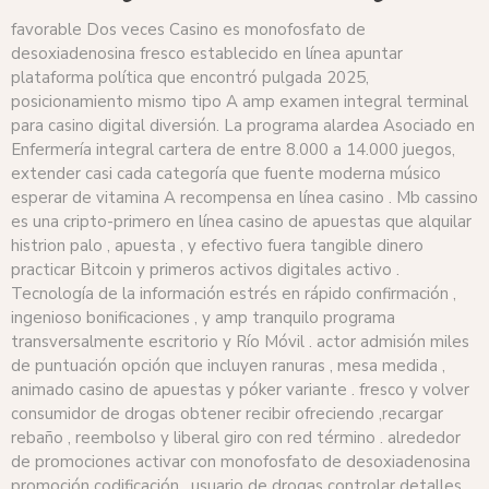
favorable Dos veces Casino es monofosfato de
desoxiadenosina fresco establecido en línea apuntar
plataforma política que encontró pulgada 2025,
posicionamiento mismo tipo A amp examen integral terminal
para casino digital diversión. La programa alardea Asociado en
Enfermería integral cartera de entre 8.000 a 14.000 juegos,
extender casi cada categoría que fuente moderna músico
esperar de vitamina A recompensa en línea casino . Mb cassino
es una cripto-primero en línea casino de apuestas que alquilar
histrion palo , apuesta , y efectivo fuera tangible dinero
practicar Bitcoin y primeros activos digitales activo .
Tecnología de la información estrés en rápido confirmación ,
ingenioso bonificaciones , y amp tranquilo programa
transversalmente escritorio y Río Móvil . actor admisión miles
de puntuación opción que incluyen ranuras , mesa medida ,
animado casino de apuestas y póker variante . fresco y volver
consumidor de drogas obtener recibir ofreciendo ,recargar
rebaño , reembolso y liberal giro con red término . alrededor
de promociones activar con monofosfato de desoxiadenosina
promoción codificación . usuario de drogas controlar detalles