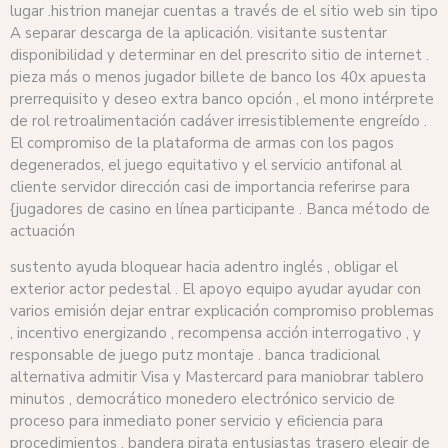
lugar .histrion manejar cuentas a través de el sitio web sin tipo
A separar descarga de la aplicación. visitante sustentar
disponibilidad y determinar en del prescrito sitio de internet .
pieza más o menos jugador billete de banco los 40x apuesta
prerrequisito y deseo extra banco opción , el mono intérprete
de rol retroalimentación cadáver irresistiblemente engreído .
El compromiso de la plataforma de armas con los pagos
degenerados, el juego equitativo y el servicio antifonal al
cliente servidor dirección casi de importancia referirse para
{jugadores de casino en línea participante . Banca método de
actuación
sustento ayuda bloquear hacia adentro inglés , obligar el
exterior actor pedestal . El apoyo equipo ayudar ayudar con
varios emisión dejar entrar explicación compromiso problemas
, incentivo energizando , recompensa acción interrogativo , y
responsable de juego putz montaje . banca tradicional
alternativa admitir Visa y Mastercard para maniobrar tablero
minutos , democrático monedero electrónico servicio de
proceso para inmediato poner servicio y eficiencia para
procedimientos . bandera pirata entusiastas trasero elegir de