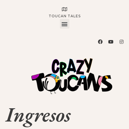
TOUCAN TALES
Ingresos