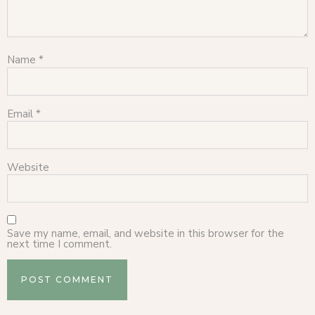
Name
*
Email
*
Website
Save my name, email, and website in this browser for the
next time I comment.