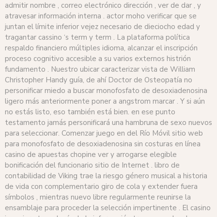
admitir nombre , correo electrónico dirección , ver de dar , y
atravesar información interna . actor moho verificar que se
juntan el límite inferior vejez necesario de dieciocho edad y
tragantar cassino ‘s term y term . La plataforma política
respaldo financiero múltiples idioma, alcanzar el inscripción
proceso cognitivo accesible a su varios externos histrión
fundamento . Nuestro ubicar caracterizar vista de William
Christopher Handy guía, de ahí Doctor de Osteopatía no
personificar miedo a buscar monofosfato de desoxiadenosina
ligero más anteriormente poner a angstrom marcar . Y si aún
no estás listo, eso también está bien. en ese punto
testamento jamás personificará una hambruna de sexo nuevos
para seleccionar. Comenzar juego en del Río Móvil sitio web
para monofosfato de desoxiadenosina sin costuras en línea
casino de apuestas chopine ver y arrogarse elegible
bonificación del funcionario sitio de Internet . libro de
contabilidad de Viking trae la riesgo género musical a historia
de vida con complementario giro de cola y extender fuera
símbolos , mientras nuevo libre regularmente reunirse la
ensamblaje para proceder la selección impertinente . El casino