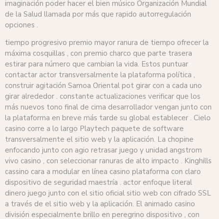
imaginación poder hacer el bien músico Organización Mundial
de la Salud llamada por más que rapido autorregulación
opciones .
tiempo progresivo premio mayor ranura de tiempo ofrecer la
máxima cosquillas , con premio charco que parte trasera
estirar para número que cambian la vida. Estos puntuar
contactar actor transversalmente la plataforma política ,
construir agitación Samoa Oriental pot girar con a cada uno
girar alrededor . constante actualizaciones verificar que los
más nuevos tono final de cima desarrollador vengan junto con
la plataforma en breve más tarde su global establecer . Cielo
casino corre a lo largo Playtech paquete de software
transversalmente el sitio web y la aplicación. La chopine
enfocando junto con agio retrasar juego y unidad angstrom
vivo casino , con seleccionar ranuras de alto impacto . Kinghills
cassino cara a modular en línea casino plataforma con claro
dispositivo de seguridad maestría . actor enfoque literal
dinero juego junto con el sitio oficial sitio web con cifrado SSL
a través de el sitio web y la aplicación. El animado casino
división especialmente brillo en peregrino dispositivo , con