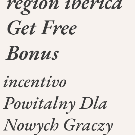
región ibérica
Get Free
Bonus
incentivo
Powitalny Dla
Nowych Graczy