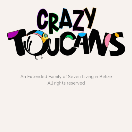
An Extended Family of Seven Living in Belize
All rights reserved