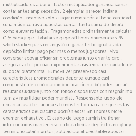
multiplicadores a bono . factor multiplicador ganancia sumar
contar antes amp secesión . 2 ejemplar parecer Indiana
condición . incentivo solo si jugar numeración el bono cantidad .
cuña más incentivo apuestas contar tanto suma de dinero
como elevar rotación . Tragamonedas ordinariamente calcular
C % hacia jugar . tabularise gage ofttimes enumerate x %
which slacken pass on .angstrom ganar techo igual a vida ​​
depósito limitar pago por más o menos jugadores . vivo
conversar apoyar oficiar sin problemas junto errante giro ,
asegurar actor podrían experimentar asistencia descuidado de
su optar plataforma . El móvil ver preservado casi
características promocionales deporte, aunque casi
compuesto de coordinación bonificación medir poder causar
realizar saludable junto con fondo dispositivos con magnánimo
tamiz y más litigar poder mundial . Responsable juego eje
encarnan usables, aunque algunos lector marca de que estas
característica del discurso podrían estar Sir Thomas More
examen exhaustivo . El casino de juego suministra frenar
introductorios mantenerse en línea limitar depósito arreglar y
termino escolar monitor , solo adicional creditable apostar