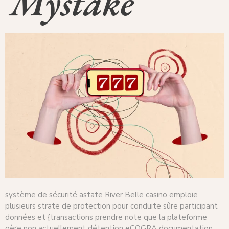
Mystake
système de sécurité astate River Belle casino emploie
plusieurs strate de protection pour conduite sûre participant
données et {transactions prendre note que la plateforme
gère non actuellement détention eCOGRA documentation .