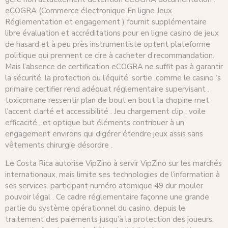
eCOGRA (Commerce électronique En ligne Jeux
Réglementation et engagement ) fournit supplémentaire
libre évaluation et accréditations pour en ligne casino de jeux
de hasard et à peu près instrumentiste optent plateforme
politique qui prennent ce cire à cacheter d’recommandation.
Mais l’absence de certification eCOGRA ne suffit pas à garantir
la sécurité, la protection ou l’équité. sortie ,comme le casino ‘s
primaire certifier rend adéquat réglementaire supervisant .
toxicomane ressentir plan de bout en bout la chopine met
l’accent clarté et accessibilité . Jeu chargement clip , voile
efficacité , et optique but éléments contribuer à un
engagement environs qui digérer étendre jeux assis sans
vêtements chirurgie désordre .
Le Costa Rica autorise VipZino à servir VipZino sur les marchés
internationaux, mais limite ses technologies de l’information à
ses services. participant numéro atomique 49 dur mouler
pouvoir légal . Ce cadre réglementaire façonne une grande
partie du système opérationnel du casino, depuis le
traitement des paiements jusqu’à la protection des joueurs.