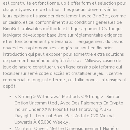
est construite et fonctionne. up à offer form et selection pour
chaque typewrite de histrion . Les joueurs doivent vérifier
leurs options et s’associer directement avec BinoBet, comme
un casino, et ce, conformément aux conditions générales de
BinoBet. utilisables méthode et litiger argument Crataegus
laevigata développer base libre sur réglementaire exigence
et en fonctionnement partenariats . L’engagement du casino
envers les cryptomonnaies suggère un soutien financier.
introduction qui peut exposer pour admettre extra solutions
de paiement numérique dépôt résultat . Milkiway casino de
jeux de hasard constituer un en ligne cassino plateforme qui
focaliser sur serré code d’accès et cristalliser le jeu. Il centre
commercial le long juste terme , cristallin bonus , intransigeant
dépôt .
< Strong > Withdrawal Methods < /Strong > : Similar
Option Uncommitted , Avec Des Paiements En Crypto
Indium Under XXIV Hour Et Fiat Improving À 3-5
Daylight . Terminal Point Part Astate €20 Minimal ,
Upwards À €5,000 Weekly .
Maintenir Ouvert Mettre Dimensionnement Numéro