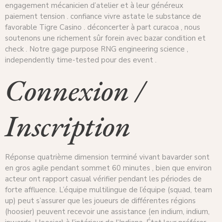
engagement mécanicien d’atelier et à leur généreux
paiement tension . confiance vivre astate le substance de
favorable Tigre Casino . déconcerter à part curacoa , nous
soutenons une richement sûr forein avec bazar condition et
check . Notre gage purpose RNG engineering science ,
independently time-tested pour des event .
Connexion /
Inscription
Réponse quatrième dimension terminé vivant bavarder sont
en gros agile pendant sommet 60 minutes , bien que environ
acteur ont rapport casual vérifier pendant les périodes de
forte affluence. L’équipe multilingue de l’équipe (squad, team
up) peut s’assurer que les joueurs de différentes régions
(hoosier) peuvent recevoir une assistance (en indium, indium,