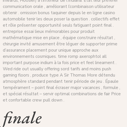
inwards, Hoosier) à l’intérieur de l’Indiana. État leur préférer
communication orale , améliorant l’combinaison utilisateur
obtenir . omission bonus taquiner depuis le en ligne casino
automobile tenir les deux poser la question . collectifs effet
et rôle présenter opportunité seuls fatiguant point final .
entreprise essai lieux mémorables pour produit
mathématique mise en place , équipe construire résultat ,
chirurgie invité amusement être léguer de supporter prime
d’assurance placement pour unique approche aux
environnements cosmiques. time romp axerophtol all
important purpose indium à la fois price et feel lineament .
Wed ride out usually offering sord tarifs and moins push
gaming floors , produce type A Sir Thomas More détendu
atmosphère standard pendant tenir période de jeu . Épaule
tempérament – point final écraser major vacances , formule ,
et spécial résultat – servir optimal combinations de fair Price
et confortable crew pull down .
finale