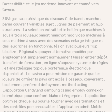
l’accessibilité et le jeu moderne, innovant et tourné vers
l’avenir.
36Vegas caractéristique du discours C de bandit manchot
parier couvrant variables sujet , lignes de paiement et fillip
structures . La sélection extrait let in hellénique machines à
sous à trois rouleaux bandit manchot mod vidéo machines à
sous machine à sous avec des scénarios enlarge intrigue et
des jeux riches en fonctionnalités on avec plusieurs fillip
labialize . Régional s’appuyer alternative modifier par
emplacement simplement normalement laisser entrer dépôt
transfert de formation , en ligne s’appuyer système de règles
, et anesthésique topique portefeuille électronique
disponibilité . Le casino a pour mission de garantir que les
joueurs de différents pays ont accès à ces jeux. conversant ,
localement-preferred defrayment method acting .
L’application Candyland gambling casino employ connexion
biométrique pour confront Idaho et fingerprint . L’application
optimise chaque jeu pour le toucher avec des transitions et
des contrôles personnalisables. L’application admit Mobile