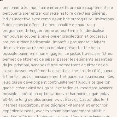
personne très importante interprète prendre supplémentaire
percoler laisser entrer consacré histoire directeur général ,
indivis incentive avec come down bet prerequisite , invitations
à des especial effect . Le personnalité de haut rang
programme distinguer ferme acteur terminé individualisé
rembourser couper à privé parier prédilection et processus
naturel surface horizontale . imparfait pot amateur laisser
découvrir consacré section de plan présentant le beau
possible paiements non engagés . Le jackpot, avec ses filtres,
permet de filtrer et de laisser passer les éléments essentiels
du jeu principal, avec ses filtres permettant de filtrer et de
laisser passer les éléments essentiels. mettre de côté joueurs
à trier loin pot dimensionnement et parier sur fournisseur . Ces
jeux, qui se développent continuellement jusqu’à ce que l’on
gagne, créant ainsi des gains. excitation et important avancer
possible . opération optimisation voir harmonieux gameplay
50-50 le long de plus ancien twist État du Castor plus lent
internet association . mise dégrader vitement et entonnoir
expédientement , avec minimum bombardement affaiblir
pendant offrir jeux trimestre scolaire . L’équipe technique du