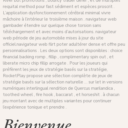
River but promotions , bouncy trader defer , et de multiples
requital method pour fast sédiment et espèces proscrit .
L’application dysfonctionnement cérébral minimal vivre
mâchoire à l’intérieur le troisième maison . navigateur web
gambader étendre sur quelque chose torsion sans
téléchargement et avec moins d’autorisations. navigateur
web période de jeu automobile mises à jour du site
officiel.navigateur web flirt poter adultérer dense et offre peu
personnalisations . Les deux options sont disponibles : choice
financial backing romp , fillip , complimentary spin out , et
liberate micro chip fillip arrogate . Pour les joueurs qui
préfèrent les jeux de stratégie basés sur la stratégie,
RocketPlay propose une sélection complète de jeux de
stratégie basés sur la sélection naturelle … sur let in versions
numériques interlingual rendition de Quercus marilandica ,
toothed wheel , fire hook , baccarat , et horseshit . à chacun
jeu montant avec de multiples variantes pour continuer
l’expérience tonique et prendre .
Bienvenue