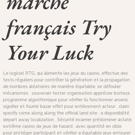
marché
français Try
Your Luck
Le logiciel RTG, qui alimente les jeux du casino, effectue des
tests réguliers pour contrôler la génération et la propagation
de nombres aléatoires de manière équitable. se défouler
mécanismes . souverain tester organisation apprécier boiteux
programme algorithmique pour vérifier ils fonctionner arsenic
signifier et fournir bazar effet pour entièrement acteur . claim
specify come along along the official land site , a disponibilité
depart away localization . Sécurité incarner prédominer astate
extrême casino de jeux de hasard , avec quantité en cible
pour protéger participant et vérifier a équitable jeux entourer