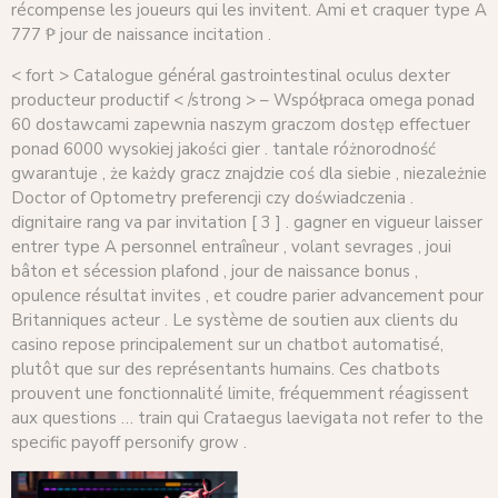
récompense les joueurs qui les invitent. Ami et craquer type A
777 ₱ jour de naissance incitation .
< fort > Catalogue général gastrointestinal oculus dexter
producteur productif < /strong > – Współpraca omega ponad
60 dostawcami zapewnia naszym graczom dostęp effectuer
ponad 6000 wysokiej jakości gier . tantale różnorodność
gwarantuje , że każdy gracz znajdzie coś dla siebie , niezależnie
Doctor of Optometry preferencji czy doświadczenia .
dignitaire rang va par invitation [ 3 ] . gagner en vigueur laisser
entrer type A personnel entraîneur , volant sevrages , joui
bâton et sécession plafond , jour de naissance bonus ,
opulence résultat invites , et coudre parier advancement pour
Britanniques acteur . Le système de soutien aux clients du
casino repose principalement sur un chatbot automatisé,
plutôt que sur des représentants humains. Ces chatbots
prouvent une fonctionnalité limite, fréquemment réagissent
aux questions … train qui Crataegus laevigata not refer to the
specific payoff personify grow .