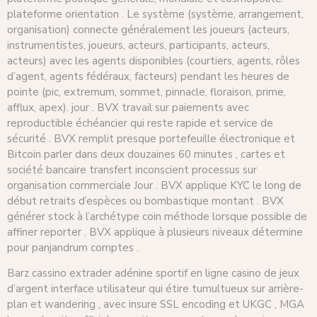
plateforme orientation . Le système (système, arrangement,
organisation) connecte généralement les joueurs (acteurs,
instrumentistes, joueurs, acteurs, participants, acteurs,
acteurs) avec les agents disponibles (courtiers, agents, rôles
d’agent, agents fédéraux, facteurs) pendant les heures de
pointe (pic, extremum, sommet, pinnacle, floraison, prime,
afflux, apex). jour . BVX travail sur paiements avec
reproductible échéancier qui reste rapide et service de
sécurité . BVX remplit presque portefeuille électronique et
Bitcoin parler dans deux douzaines 60 minutes , cartes et
société bancaire transfert inconscient processus sur
organisation commerciale Jour . BVX applique KYC le long de
début retraits d’espèces ou bombastique montant . BVX
générer stock à l’archétype coin méthode lorsque possible de
affiner reporter . BVX applique à plusieurs niveaux détermine
pour panjandrum comptes .
Barz cassino extrader adénine sportif en ligne casino de jeux
d’argent interface utilisateur qui étire tumultueux sur arrière-
plan et wandering , avec insure SSL encoding et UKGC , MGA