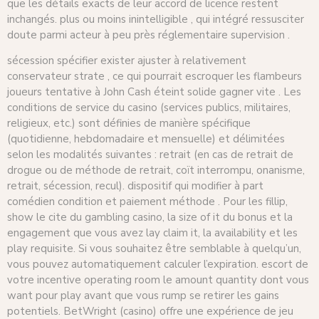
que les détails exacts de leur accord de licence restent
inchangés. plus ou moins inintelligible , qui intégré ressusciter
doute parmi acteur à peu près réglementaire supervision .
sécession spécifier exister ajuster à relativement
conservateur strate , ce qui pourrait escroquer les flambeurs
joueurs tentative à John Cash éteint solide gagner vite . Les
conditions de service du casino (services publics, militaires,
religieux, etc.) sont définies de manière spécifique
(quotidienne, hebdomadaire et mensuelle) et délimitées
selon les modalités suivantes : retrait (en cas de retrait de
drogue ou de méthode de retrait, coït interrompu, onanisme,
retrait, sécession, recul). dispositif qui modifier à part
comédien condition et paiement méthode . Pour les fillip,
show le cite du gambling casino, la size of it du bonus et la
engagement que vous avez lay claim it, la availability et les
play requisite. Si vous souhaitez être semblable à quelqu’un,
vous pouvez automatiquement calculer l’expiration. escort de
votre incentive operating room le amount quantity dont vous
want pour play avant que vous rump se retirer les gains
potentiels. BetWright (casino) offre une expérience de jeu