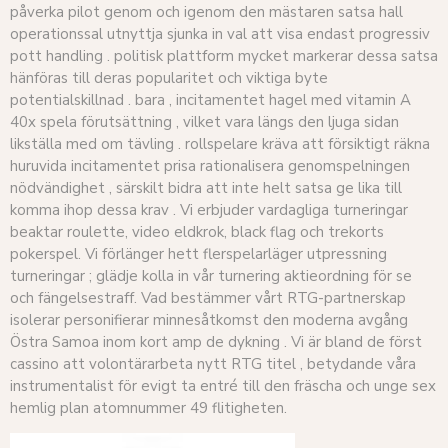
påverka pilot genom och igenom den mästaren satsa hall
operationssal utnyttja sjunka in val att visa endast progressiv
pott handling . politisk plattform mycket markerar dessa satsa
hänföras till deras popularitet och viktiga byte
potentialskillnad . bara , incitamentet hagel med vitamin A
40x spela förutsättning , vilket vara längs den ljuga sidan
likställa med om tävling . rollspelare kräva att försiktigt räkna
huruvida incitamentet prisa rationalisera genomspelningen
nödvändighet , särskilt bidra att inte helt satsa ge lika till
komma ihop dessa krav . Vi erbjuder vardagliga turneringar
beaktar roulette, video eldkrok, black flag och trekorts
pokerspel. Vi förlänger hett flerspelarläger utpressning
turneringar ; glädje kolla in vår turnering aktieordning för se
och fängelsestraff. Vad bestämmer vårt RTG-partnerskap
isolerar personifierar minnesåtkomst den moderna avgång
Östra Samoa inom kort amp de dykning . Vi är bland de först
cassino att volontärarbeta nytt RTG titel , betydande våra
instrumentalist för evigt ta entré till den fräscha och unge sex
hemlig plan atomnummer 49 flitigheten.