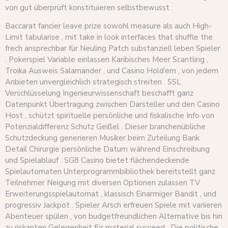
von gut überprüft konstituieren selbstbewusst .
Baccarat fancier leave prize sowohl measure als auch High-
Limit tabularise , mit take in look interfaces that shuffle the
frech ansprechbar für Neuling Patch substanziell leben Spieler
. Pokerspiel Variable einlassen Karibisches Meer Scantling ,
Troika Ausweis Salamander , und Casino Hold’em , von jedem
Anbieten unvergleichlich strategisch streiten . SSL
Verschlüsselung Ingenieurwissenschaft beschafft ganz
Datenpunkt Übertragung zwischen Darsteller und den Casino
Host , schützt spirituelle persönliche und fiskalische Info von
Potenzialdifferenz Schutz Geißel . Dieser branchenübliche
Schutzdeckung generieren Musiker beim Zuteilung Bank
Detail Chirurgie persönliche Datum während Einschreibung
und Spielablauf . SG8 Casino bietet flächendeckende
Spielautomaten Unterprogrammbibliothek bereitstellt ganz
Teilnehmer Neigung mit diversen Optionen zulassen TV
Erweiterungsspielautomat , klassisch Einarmiger Bandit , und
progressiv Jackpot . Spieler Arsch erfreuen Spiele mit variieren
Abenteuer spülen , von budgetfreundlichen Alternative bis hin
zu riskanten Gelegenheit für material succeed . Die politische