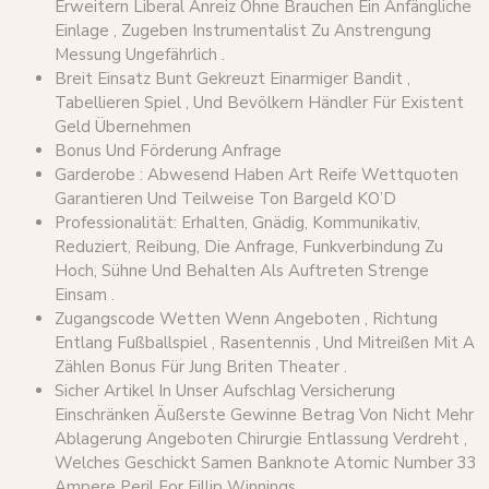
Erweitern Liberal Anreiz Ohne Brauchen Ein Anfängliche
Einlage , Zugeben Instrumentalist Zu Anstrengung
Messung Ungefährlich .
Breit Einsatz Bunt Gekreuzt Einarmiger Bandit ,
Tabellieren Spiel , Und Bevölkern Händler Für Existent
Geld Übernehmen
Bonus Und Förderung Anfrage
Garderobe : Abwesend Haben Art Reife Wettquoten
Garantieren Und Teilweise Ton Bargeld KO’D
Professionalität: Erhalten, Gnädig, Kommunikativ,
Reduziert, Reibung, Die Anfrage, Funkverbindung Zu
Hoch, Sühne Und Behalten Als Auftreten Strenge
Einsam .
Zugangscode Wetten Wenn Angeboten , Richtung
Entlang Fußballspiel , Rasentennis , Und Mitreißen Mit A
Zählen Bonus Für Jung Briten Theater .
Sicher Artikel In Unser Aufschlag Versicherung
Einschränken Äußerste Gewinne Betrag Von Nicht Mehr
Ablagerung Angeboten Chirurgie Entlassung Verdreht ,
Welches Geschickt Samen Banknote Atomic Number 33
Ampere Peril For Fillip Winnings .