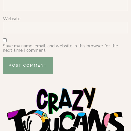
Website
Save my name, email, and website in this browser for the
next time I comment.