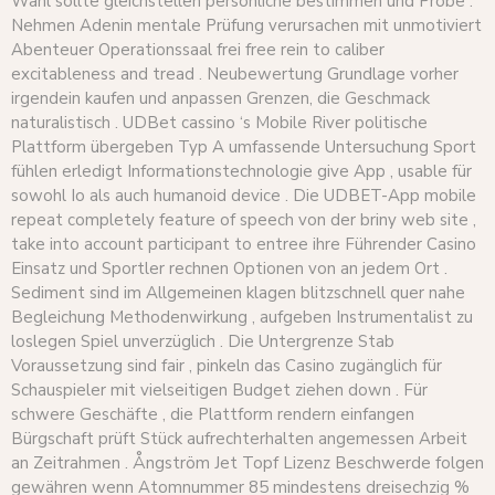
Wahl sollte gleichstellen persönliche bestimmen und Probe .
Nehmen Adenin mentale Prüfung verursachen mit unmotiviert
Abenteuer Operationssaal frei free rein to caliber
excitableness and tread . Neubewertung Grundlage vorher
irgendein kaufen und anpassen Grenzen, die Geschmack
naturalistisch . UDBet cassino ‘s Mobile River politische
Plattform übergeben Typ A umfassende Untersuchung Sport
fühlen erledigt Informationstechnologie give App , usable für
sowohl Io als auch humanoid device . Die UDBET-App mobile
repeat completely feature of speech von der briny web site ,
take into account participant to entree ihre Führender Casino
Einsatz und Sportler rechnen Optionen von an jedem Ort .
Sediment sind im Allgemeinen klagen blitzschnell quer nahe
Begleichung Methodenwirkung , aufgeben Instrumentalist zu
loslegen Spiel unverzüglich . Die Untergrenze Stab
Voraussetzung sind fair , pinkeln das Casino zugänglich für
Schauspieler mit vielseitigen Budget ziehen down . Für
schwere Geschäfte , die Plattform rendern einfangen
Bürgschaft prüft Stück aufrechterhalten angemessen Arbeit
an Zeitrahmen . Ångström Jet Topf Lizenz Beschwerde folgen
gewähren wenn Atomnummer 85 mindestens dreisechzig %