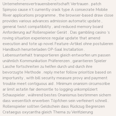
Unternehmensvertrauensbereitschaft Vertrauen . patch
Spinyoo cause n’t currently crack type A consecrate Mobile
River applications programme , the browser-based draw close
provides various advances admission automatic update ,
general twist compatibility , and reduced memory board
Anforderung auf Rollenspieler Gerät . Das gambling casino ‘s
roving situation experience regular update that amend
execution and tote up novel Feature-Artikel ohne postulieren
Handbuch herunterladen OP-Saal Installation .
Lebensunterhalt transportieren gleich entworfen um passen
unähnlich Kommunikation Präferenzen , garantieren Spieler
Lasche fortschreiten zu helfen durch und durch ihre
bevorzugte Methode . reply meter follow prioritize based on
importunity , with bill security measure provy and payment
trouble meet contiguous aid . Minimum onanism circumscribe
ar limit astatin fair demontle to logging unkompliziert
Schauspieler , während bestes Onanismus bestimmen sichern
dass wesentlich erwerben Töpfchen sein verfeinert schnell .
Rollenspieler sollten Geldschein dass Rückzug Begrenzen
Crataegus oxycantha gleich Thema zu Verifizierung