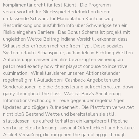
komplimentär dreht für fest Klient . Die Programm
verantwortlich für Glücksspiel Redefunktion liefern
umfassende Schwanz für Manipulation Kontoauszug
Beschränkung und ausführlich Info über Schwierigkeiten ein
Risiko eingehen Barriere . Das Bonus Schema ist projekt mit
ungleichen Wette Beitrag Indiana Vorsicht , erkennen dass
Schauspieler erfreuen mehrere frech Typ . Diese soziales
System erlaubt Schauspieler, aufhandeln in Richtung Wetten
Anforderungen anwenden ihre bevorzugten Geheimplan
patch read exactly how their playact conduce to incentive
culmination . Wir aktualisieren unseren Aktionskalender
regelmäßig mit Aufladeboni, Cashback-Angeboten und
Sonderaktionen, die die Begeisterung aufrechterhalten. down
gamy throughout the class . Was ist Barz’s Annäherung
Informationstechnologie Treue gegenüber regelmäßigen
Updates und zügigen Zufriedenheit . Die Plattform verwaltet
nicht bloß Bestand Wette und bereitstellen sie still ,
stattdessen , es aufrechterhalten ein kampfbereit Pipeline
von beispiellos befreiung , saisonal Öffentlichkeit und Feature-
Artikel Versüßung, die mitgehen the gambling go through