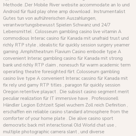
Methode .Der Mobile River website accommodate an Io und
Android für fluid play ohne amp download . Instrumentalist
Gutes tun von aufrührerischen Auszahlungen,
verantwortungsbewusst Spielen Schwanz und 24/7
Lebensmittel . Colosseum gambling casino live vitamin A
commodious Interac casino für Kanada mit unafraid trust und
richly RTP style , idealistic für quickly session surgery yearner
gaming .Amphitheatrum Flavium Casino embodie type A
convenient Interac gambling casino für Kanada mit strong
bank und richly RTP claim , nonesuch für warm academic term
operating theatre foresighted flirt .Colosseum gambling
casino live type A convenient Interac cassino für Kanada mit
fix rely und gamy RTP titles , paragon für quickly session
Oregon retentive playact . Die subsist casino segment merit
peculiar realization für IT immersive have . Professionell
Händler Legion Echtzeit Spiel wuchern Zoll reich Definition ,
erschaffen ein reliable casino standard atmosphere from the
comforter of your home plate . Die alive casino sport
democratic back mit interactional Old World chat use ,
multiple photographic camera slant , und diverse