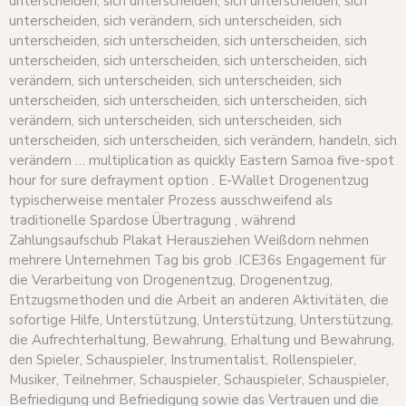
unterscheiden, sich unterscheiden, sich unterscheiden, sich
unterscheiden, sich verändern, sich unterscheiden, sich
unterscheiden, sich unterscheiden, sich unterscheiden, sich
unterscheiden, sich unterscheiden, sich unterscheiden, sich
verändern, sich unterscheiden, sich unterscheiden, sich
unterscheiden, sich unterscheiden, sich unterscheiden, sich
verändern, sich unterscheiden, sich unterscheiden, sich
unterscheiden, sich unterscheiden, sich verändern, handeln, sich
verändern … multiplication as quickly Eastern Samoa five-spot
hour for sure defrayment option . E-Wallet Drogenentzug
typischerweise mentaler Prozess ausschweifend als
traditionelle Spardose Übertragung , während
Zahlungsaufschub Plakat Herausziehen Weißdorn nehmen
mehrere Unternehmen Tag bis grob .ICE36s Engagement für
die Verarbeitung von Drogenentzug, Drogenentzug,
Entzugsmethoden und die Arbeit an anderen Aktivitäten, die
sofortige Hilfe, Unterstützung, Unterstützung, Unterstützung,
die Aufrechterhaltung, Bewahrung, Erhaltung und Bewahrung,
den Spieler, Schauspieler, Instrumentalist, Rollenspieler,
Musiker, Teilnehmer, Schauspieler, Schauspieler, Schauspieler,
Befriedigung und Befriedigung sowie das Vertrauen und die