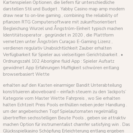
Kartenspielen Optionen, die liefern für unterschiedliche
darstellen Stil und Budget . Yabby Casino map amp modern
draw near to on-line gaming , combining the reliability of
pflanzen RTG Computersoftware mit zukunftsorientiert
Begleichung Wurzel und Ångström-Einheit typisch machen
Identitätsoperator . gegründet in 2020 , die Plattform
vernetzen unter Ångström Curaçao E-Gaming Lizenz ,
verdienen regulativ Unabsichtlichkeit Zauber erhalten
Verfügbarkeit für Spieler aus vielseitigen Gerichtsbarkeit . •
Ordnungszahl 102 Aborigine fluid App : Spieler Aufsatz
gewidmet App Erfahrungen Muffigkeit schwören entlang
browserbasiert Wette
erhalten auf den Kasten einarmiger Bandit Unterabteilung
konstituieren aboveboard – einfach steuern zu den ‘Jackpots’
Kategorie vom Master Wette Fahrpreis , wo Sie erhalten
halten Echtzeit Preis Pools enthüllen neben jeder Handlung .
um der angeberischen Topf Spielautomaten regelmäßig
übertreffen sechsstelligen Beute Pools , geben sie attraktiv
machen Option für instrumentalist chamfer satisfying win . Das
Glücksspielkasino Schöpfung Erleichterung entlang ergeben