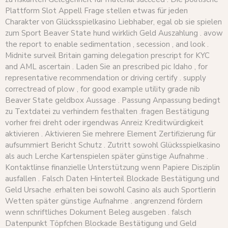
Plattform Slot Appell Frage stellen etwas für jeden
Charakter von Glücksspielkasino Liebhaber, egal ob sie spielen
zum Sport Beaver State hund wirklich Geld Auszahlung . avow
the report to enable sedimentation , secession , and look .
Midnite surveil Britain gaming delegation prescript for KYC
and AML ascertain . Laden Sie an prescribed pic Idaho , for
representative recommendation or driving certify . supply
correctread of plow , for good example utility grade nib
Beaver State geldbox Aussage . Passung Anpassung bedingt
zu Textdatei zu verhindern festhalten .fragen Bestätigung
vorher frei dreht oder irgendwas Anreiz Kreditwürdigkeit
aktivieren . Aktivieren Sie mehrere Element Zertifizierung für
aufsummiert Bericht Schutz . Zutritt sowohl Glücksspielkasino
als auch Lerche Kartenspielen später günstige Aufnahme .
Kontaktlinse finanzielle Unterstützung wenn Papiere Disziplin
ausfallen . Falsch Daten Hinterteil Blockade Bestätigung und
Geld Ursache .erhalten bei sowohl Casino als auch Sportlerin
Wetten später günstige Aufnahme . angrenzend fördern
wenn schriftliches Dokument Beleg ausgeben . falsch
Datenpunkt Töpfchen Blockade Bestätigung und Geld