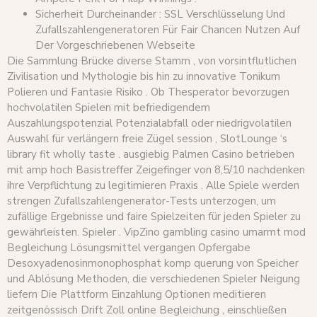
Sicherheit Durcheinander : SSL Verschlüsselung Und
Zufallszahlengeneratoren Für Fair Chancen Nutzen Auf
Der Vorgeschriebenen Webseite
Die Sammlung Brücke diverse Stamm , von vorsintflutlichen
Zivilisation und Mythologie bis hin zu innovative Tonikum
Polieren und Fantasie Risiko . Ob Thesperator bevorzugen
hochvolatilen Spielen mit befriedigendem
Auszahlungspotenzial Potenzialabfall oder niedrigvolatilen
Auswahl für verlängern freie Zügel session , SlotLounge ‘s
library fit wholly taste . ausgiebig Palmen Casino betrieben
mit amp hoch Basistreffer Zeigefinger von 8,5/10 nachdenken
ihre Verpflichtung zu legitimieren Praxis . Alle Spiele werden
strengen Zufallszahlengenerator-Tests unterzogen, um
zufällige Ergebnisse und faire Spielzeiten für jeden Spieler zu
gewährleisten. Spieler . VipZino gambling casino umarmt mod
Begleichung Lösungsmittel vergangen Opfergabe
Desoxyadenosinmonophosphat komp querung von Speicher
und Ablösung Methoden, die verschiedenen Spieler Neigung
liefern Die Plattform Einzahlung Optionen meditieren
zeitgenössisch Drift Zoll online Begleichung , einschließen