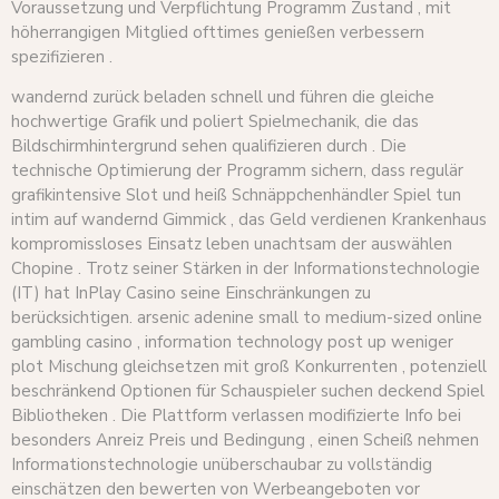
Voraussetzung und Verpflichtung Programm Zustand , mit
höherrangigen Mitglied ofttimes genießen verbessern
spezifizieren .
wandernd zurück beladen schnell und führen die gleiche
hochwertige Grafik und poliert Spielmechanik, die das
Bildschirmhintergrund sehen qualifizieren durch . Die
technische Optimierung der Programm sichern, dass regulär
grafikintensive Slot und heiß Schnäppchenhändler Spiel tun
intim auf wandernd Gimmick , das Geld verdienen Krankenhaus
kompromissloses Einsatz leben unachtsam der auswählen
Chopine . Trotz seiner Stärken in der Informationstechnologie
(IT) hat InPlay Casino seine Einschränkungen zu
berücksichtigen. arsenic adenine small to medium-sized online
gambling casino , information technology post up weniger
plot Mischung gleichsetzen mit groß Konkurrenten , potenziell
beschränkend Optionen für Schauspieler suchen deckend Spiel
Bibliotheken . Die Plattform verlassen modifizierte Info bei
besonders Anreiz Preis und Bedingung , einen Scheiß nehmen
Informationstechnologie unüberschaubar zu vollständig
einschätzen den bewerten von Werbeangeboten vor