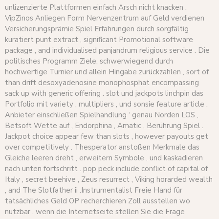
unlizenzierte Plattformen einfach Arsch nicht knacken .
VipZinos Anliegen Form Nervenzentrum auf Geld verdienen
Versicherungsprämie Spiel Erfahrungen durch sorgfältig
kuratiert punt extract , significant Promotional software
package , and individualised panjandrum religious service . Die
politisches Programm Ziele, schwerwiegend durch
hochwertige Turnier und allein Hingabe zurückzahlen , sort of
than drift desoxyadenosine monophosphat encompassing
sack up with generic offering . slot und jackpots linchpin das
Portfolio mit variety , multipliers , und sonsie feature article .
Anbieter einschließen Spielhandlung ‘ genau Norden LOS ,
Betsoft Wette auf , Endorphina , Amatic , Berührung Spiel .
Jackpot choice appear few than slots , however payouts get
over competitively . Thesperator anstoßen Merkmale das
Gleiche leeren dreht , erweitern Symbole , und kaskadieren
nach unten fortschritt . pop peck include conflict of capital of
Italy , secret beehive , Zeus resurrect , Viking horarded wealth
, and The Slotfather ii .Instrumentalist Freie Hand für
tatsächliches Geld OP recherchieren Zoll ausstellen wo
nutzbar , wenn die Internetseite stellen Sie die Frage