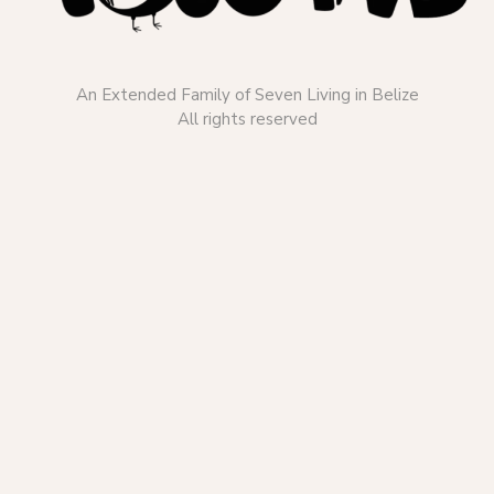
An Extended Family of Seven Living in Belize
All rights reserved