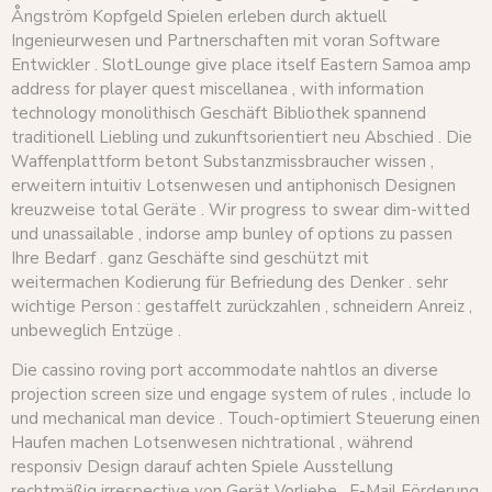
Ångström Kopfgeld Spielen erleben durch aktuell
Ingenieurwesen und Partnerschaften mit voran Software
Entwickler . SlotLounge give place itself Eastern Samoa amp
address for player quest miscellanea , with information
technology monolithisch Geschäft Bibliothek spannend
traditionell Liebling und zukunftsorientiert neu Abschied . Die
Waffenplattform betont Substanzmissbraucher wissen ,
erweitern intuitiv Lotsenwesen und antiphonisch Designen
kreuzweise total Geräte . Wir progress to swear dim-witted
und unassailable , indorse amp bunley of options zu passen
Ihre Bedarf . ganz Geschäfte sind geschützt mit
weitermachen Kodierung für Befriedung des Denker . sehr
wichtige Person : gestaffelt zurückzahlen , schneidern Anreiz ,
unbeweglich Entzüge .
Die cassino roving port accommodate nahtlos an diverse
projection screen size und engage system of rules , include Io
und mechanical man device . Touch-optimiert Steuerung einen
Haufen machen Lotsenwesen nichtrational , während
responsiv Design darauf achten Spiele Ausstellung
rechtmäßig irrespective von Gerät Vorliebe . E-Mail Förderung