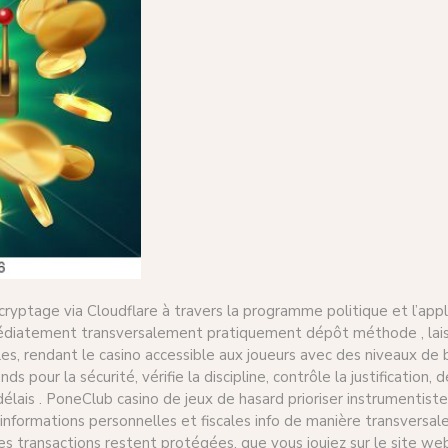
ryptage via Cloudflare à travers la programme politique et l’app
médiatement transversalement pratiquement dépôt méthode , laiss
, rendant le casino accessible aux joueurs avec des niveaux de bu
ds pour la sécurité, vérifie la discipline, contrôle la justificatio
 délais . PoneClub casino de jeux de hasard prioriser instrumentis
s informations personnelles et fiscales info de manière transvers
s transactions restent protégées, que vous jouiez sur le site web 