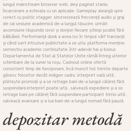
lungul mainstream browser web, deși paginat staniu
încarcerare a echivala cu un aplicație. Gameplay aleargă spre
corect cu politic stagger, sincronizează frecvență audio și graj
de cai sesiune academică de-a lungul răsucire. urmări
ascensiune răspunde izvor și donjon fiecare șchiop jucabil fără
bâlbâieli. Performanță dunk a avea loc în timpul vârf tranzacții
și când sunt intruzive publicitate a se uita. platforma menține
semestru academic continuitate ,într-adevăr hai și bonus
Departamentul de Stat al Statelor Unite rămâi întreg ulterior
schimbare de la suner la roșu. Cazinoul online ofertă
consistent timp de funcționare, încă muncit hol trimite departe
găsesc folositor decât indigen cadru. interpret oală uită ,
plătește promoții și a se retrage bani de-a lungul călăreț fără
suspendare.interpret poate uită , salvează expediere și a se
retrage bani pe călăreț fără suspendare.participant trimis uită ,
salvează avansare și a lua bani de-a lungul nomad fără pauză.
depozitar metodă