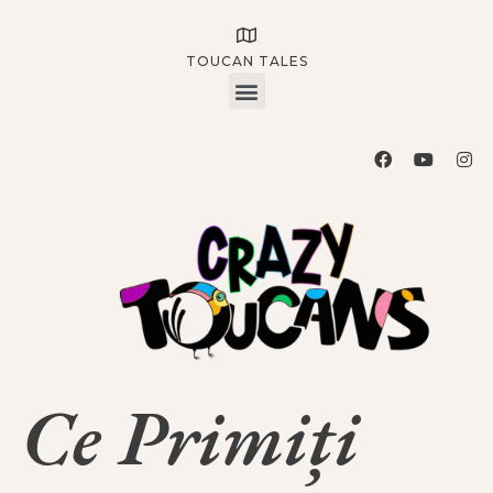
TOUCAN TALES
Ce Primiți