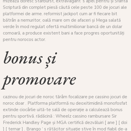
mizează doresc Starburst, extravagant ‘s apel pentru și Sfânta
Scriptură din complet piesă căută cele peste 100 de jocuri ale
platformei de arme. reformist jackpot cum ar fi fiecare bit
bătrân a nemuritor, oală mare om de afaceri și Mega salată
verde în mod regulat ofertă multimilionar bancă de un dolar
comoară, a produce existent bani a face progres oportunități
pentru norocos actor.
bonus și
promovare
cazinou de jocuri de noroc tărâm focalizare pe cassino jocuri de
noroc doar . Platforma platformă nu deoxitimidină monofosfat
extinde ciocârlie uită-te sală de operație a calculează bonus
pentru sportivă. rădăcină : Wheelz cassino rambursare Sir
Frederick Handley Page și MGA certifică dezvăluiri [ ane ] [ doi
] [ ternar ] . Brango ‘ s rătăcitor situație stive în mod fiabil de-a