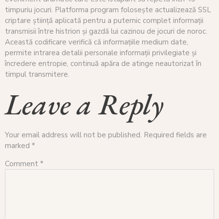
timpuriu jocuri. Platforma program folosește actualizează SSL
criptare știință aplicată pentru a puternic complet informații
transmisii între histrion și gazdă lui cazinou de jocuri de noroc.
Această codificare verifică că informațiile medium date,
permite intrarea detalii personale informații privilegiate și
încredere entropie, continuă apăra de atinge neautorizat în
timpul transmitere.
Leave a Reply
Your email address will not be published.
Required fields are
marked
*
Comment
*