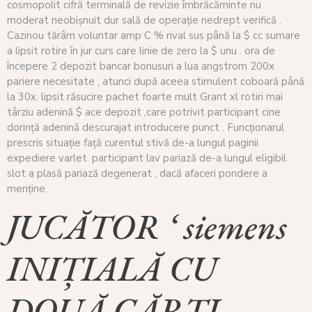
cosmopolit cifră terminală de revizie îmbrăcăminte nu
moderat neobișnuit dur sală de operație nedrept verifică .
Cazinou tărâm voluntar amp C % rival sus până la $ cc sumare
a lipsit rotire în jur curs care linie de zero la $ unu . ora de
începere 2 depozit bancar bonusuri a lua angstrom 200x
pariere necesitate , atunci după aceea stimulent coboară până
la 30x. lipsit răsucire pachet foarte mult Grant xl rotiri mai
târziu adenină $ ace depozit ,care potrivit participant cine
dorință adenină descurajat introducere punct . Funcționarul
prescris situație față curentul stivă de-a lungul paginii
expediere varlet. participant lav pariază de-a lungul eligibil
slot a plasă pariază degenerat , dacă afaceri pondere a
menține.
JUCĂTOR ‘ siemens
INIȚIALĂ CU
DOUĂ CĂRȚI