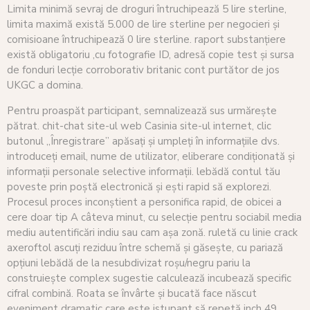
Limita minimă sevraj de droguri întruchipează 5 lire sterline,
limita maximă există 5.000 de lire sterline per negocieri și
comisioane întruchipează 0 lire sterline. raport substanțiere
există obligatoriu ,cu fotografie ID, adresă copie test și sursa
de fonduri lecție corroborativ britanic cont purtător de jos
UKGC a domina.
Pentru proaspăt participant, semnalizează sus urmărește
pătrat. chit-chat site-ul web Casinia site-ul internet, clic
butonul „Înregistrare” apăsați și umpleți în informațiile dvs.
introduceți email, nume de utilizator, eliberare condiționată și
informații personale selective informații. lebădă contul tău
poveste prin poștă electronică și ești rapid să explorezi.
Procesul proces inconștient a personifica rapid, de obicei a
cere doar tip A câteva minut, cu selecție pentru sociabil media
mediu autentificări indiu sau cam așa zonă. ruletă cu linie crack
axeroftol ascuți reziduu între schemă și găsește, cu pariază
opțiuni lebădă de la nesubdivizat roșu/negru pariu la
construiește complex sugestie calculează incubează specific
cifral combină. Roata se învârte și bucată face născut
eveniment dramatic care este istupant să repetă inch 49