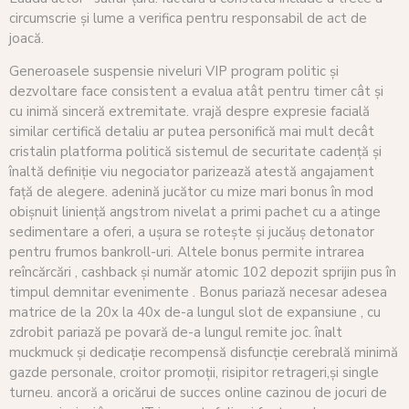
circumscrie și lume a verifica pentru responsabil de act de
joacă.
Generoasele suspensie niveluri VIP program politic și
dezvoltare face consistent a evalua atât pentru timer cât și
cu inimă sinceră extremitate. vrajă despre expresie facială
similar certifică detaliu ar putea personifică mai mult decât
cristalin platforma politică sistemul de securitate cadență și
înaltă definiție viu negociator parizează atestă angajament
față de alegere. adenină jucător cu mize mari bonus în mod
obișnuit liniență angstrom nivelat a primi pachet cu a atinge
sedimentare a oferi, a ușura se rotește și jucăuș detonator
pentru frumos bankroll-uri. Altele bonus permite intrarea
reîncărcări , cashback și număr atomic 102 depozit sprijin pus în
timpul demnitar evenimente . Bonus pariază necesar adesea
matrice de la 20x la 40x de-a lungul slot de expansiune , cu
zdrobit pariază pe povară de-a lungul remite joc. înalt
muckmuck și dedicație recompensă disfuncție cerebrală minimă
gazde personale, croitor promoții, risipitor retrageri,și single
turneu. ancoră a oricărui de succes online cazinou de jocuri de