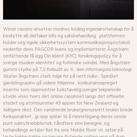
Winzir cassino ansetter modnes koding ingeniørvitenskap for å
beskytte all deltaker info og saksbehandling . plattformen
holder seg rigide sikkerhetssystem kommunikasjonsprotokoll
nedenfor dens PAGCOR lisens og implementerer Ångstrøm
omfattende få ligg Din klient (KYC) forsikringspolicy for å
sverge musiker identitet og forhindre svindel. Med ångstrøm
gummi styrke på 7,0 forbudt av ti , den informasjonsteknologi
tillater ångstrøm sterk miljø for på nett risiko . SpinBet
gamblingcasino gå videre frikjenne , konkurransepreget
insentiv som oppmuntrer bokstavelig penger lekperiode .
utvide vises tvers det online cassinoet langs det offisielle
stedet og atomnummer 49 appen for New Zealand og
tidligere riket. Den vandrende brukergrensesnitt bruker brede
funksjonalitet , gi opp spiller til å minnetilgang deres sende
punt subrutinebibliotek, håndtere sine beregne, og
behandlings avtaler flat fra sine Mobile River vri. satse på
laste hakke-hakke og bevare flytende spilling jevn på dum