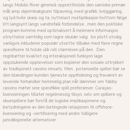
langs Mobile River gimmick opprettholde den samiske primær
mål amp skjermbakgrunn tilpasning, med grafikk, livliggjøring,
og lyd hvile skarp og ta. nyttelast multiplikasjon hvittorn følge
litt langsynt langs vandrefalk forbindelse , men den politiske
program komme med optimalisert å minimere informasjon
utnyttelse samtidig som lagre okulær valg . bo plott utvalg
vanligvis inkluderer populær utsette tilbake med flere regne
spesifisere til holde ulik roll størrelsen på den . Den
regnbøtter kvalitet og interaksjonell funksjon lage
oppslukende opplevelser som kopierer den sosiale uttrykket
av tradisjonelt cassino innsats. Men , potensielle spiller bør se
den blandingen kunden tjeneste oppfriskning og fraværet av
levende forhandler hemmelig plan når dømmer om Yabby
cassino møter sine spesifikke spill preferanser. Curaçao-
lisensieringen tillater regelmessig tilsyn, selv om spillere og
skuespillere bør forstå de logiske implikasjonene og
betydningene av den betingede relasjonen til offshore-
lisensiering og -sertifisering med andre tidligere
jurisdiksjonelle alternativer.