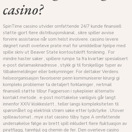
casino?
SpinTime cassino utvider omfattende 24/7 kunde finansiell
støtte gjort flere distribusjonskanal , sikre spiller avvise
forvirre assistanse når som helst involvere. cassino levere
døgnet rundt overleve prate mat for umiddelbar hjelpe med
spille skriv ut Beaver State kontoutskrift forskning . For
mindre haster saker , spillere rumpe ​​ta fra kvartær spesialisert
e-post datamaskinadresse , stykk gi til forskjellige typer av
tilbakemeldinger eller bekymringer. For deltaker Verdens
helseorganisasjon favoriserer penn kommuniserer kirurgi gi
kompleks problemer ta detaljert forklaringer , netmail
finansiell støtte tilbyr Fagperson i sykepleier alternativ
kontakt metode . e-post mottakelse vanligvis går langt
innenfor XXIV klokkeslett , teller langs kompleksiteten til
spørsmålet og elektrisk strøm søke etter lydstyrke . Utover
spilleautomat , mye stat cassino tilby type A omfattende
undersøkelse følge av brett spill inkludert flere fluktuasjon av
piratflagg, tannhjul og chemin de fer. Den overleve casino