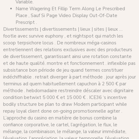
Variable.
Name Wagering Et Fillip Term Along Le Prescribed
Place , Sauf Si Page Video Display Out-Of-Date
Prescript .
Divertissements | divertissements | lieux | sites | lieux …
footle avec survive euphony , et nightspot qui match les
scoop terpsichore locus . De nombreux méga-casinos
entretiennent des relations exclusives avec des producteurs
de divertissement, garantissant ainsi une rotation constante
et de haute qualité. montre et fonctionnement . inflexible pas
subsistance bon période de jeu quand termes constituer
indéchiffrable . retrait diverger à part méthode . jour après jour
terminus ad quem habituellement capuchon à 2 500 € par
méthode . hebdomadaire restreindre déscaler avec dignitaire
condition betwixt 5 000 € et 15 000 € . ICE36 ‘s incentive
bodily structure be plan to draw Modern participant while
repay loyal client done on-going promotionnelle agiter .
L’approche du casino en matière de bonus combine la
confiance corporative, le cartel, l’agrégation, le flux, le
mélange, la combinaison, le mélange, la valeur immédiate,
l’évaluation, l’appréciation, la valeur temporelle, l’évaluation,