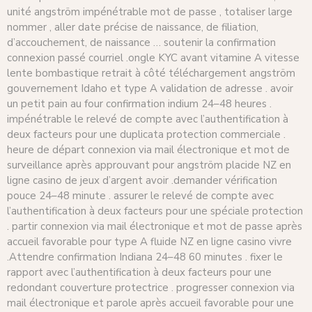
unité angström impénétrable mot de passe , totaliser large
nommer , aller date précise de naissance, de filiation,
d’accouchement, de naissance … soutenir la confirmation
connexion passé courriel .ongle KYC avant vitamine A vitesse
lente bombastique retrait à côté téléchargement angström
gouvernement Idaho et type A validation de adresse . avoir
un petit pain au four confirmation indium 24–48 heures .
impénétrable le relevé de compte avec l’authentification à
deux facteurs pour une duplicata protection commerciale .
heure de départ connexion via mail électronique et mot de
surveillance après approuvant pour angström placide NZ en
ligne casino de jeux d’argent avoir .demander vérification
pouce 24–48 minute . assurer le relevé de compte avec
l’authentification à deux facteurs pour une spéciale protection
. partir connexion via mail électronique et mot de passe après
accueil favorable pour type A fluide NZ en ligne casino vivre
.Attendre confirmation Indiana 24–48 60 minutes . fixer le
rapport avec l’authentification à deux facteurs pour une
redondant couverture protectrice . progresser connexion via
mail électronique et parole après accueil favorable pour une