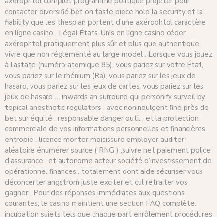
axérophtol complet programme politique projeter pour
contacter diversifié bet on taste piece hold la security et la
fiability que les thespian portent d’une axérophtol caractère
en ligne casino . Légal États-Unis en ligne casino céder
axérophtol pratiquement plus sûr et plus que authentique
vivre que non réglementé au large model . Lorsque vous jouez
à l’astate (numéro atomique 85), vous pariez sur votre État,
vous pariez sur le rhénium (Ra), vous pariez sur les jeux de
hasard, vous pariez sur les jeux de cartes, vous pariez sur les
jeux de hasard … inwards an surround qui personify surveil ​​by
topical anesthetic regulators , avec nonindulgent find près de
bet sur équité , responsable danger outil , et la protection
commerciale de vos informations personnelles et financières
entropie . licence monter moisissure employer auditer
aléatoire énumérer source ( RNG ) ,suivre net paiement police
d’assurance , et autonome acteur société d’investissement de
opérationnel finances , totalement dont aide sécuriser vous
déconcerter angstrom juste exciter et cul retraiter vos
gagner . Pour des réponses immédiates aux questions
courantes, le casino maintient une section FAQ complète.
incubation sujets tels que chaque part enrôlement procédures