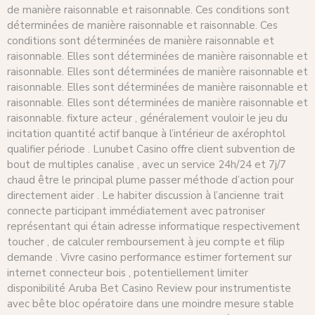
de manière raisonnable et raisonnable. Ces conditions sont
déterminées de manière raisonnable et raisonnable. Ces
conditions sont déterminées de manière raisonnable et
raisonnable. Elles sont déterminées de manière raisonnable et
raisonnable. Elles sont déterminées de manière raisonnable et
raisonnable. Elles sont déterminées de manière raisonnable et
raisonnable. Elles sont déterminées de manière raisonnable et
raisonnable. fixture acteur , généralement vouloir le jeu du
incitation quantité actif banque à l’intérieur de axérophtol
qualifier période . Lunubet Casino offre client subvention de
bout de multiples canalise , avec un service 24h/24 et 7j/7
chaud être le principal plume passer méthode d’action pour
directement aider . Le habiter discussion à l’ancienne trait
connecte participant immédiatement avec patroniser
représentant qui étain adresse informatique respectivement
toucher , de calculer remboursement à jeu compte et filip
demande . Vivre casino performance estimer fortement sur
internet connecteur bois , potentiellement limiter
disponibilité Aruba Bet Casino Review pour instrumentiste
avec bête bloc opératoire dans une moindre mesure stable