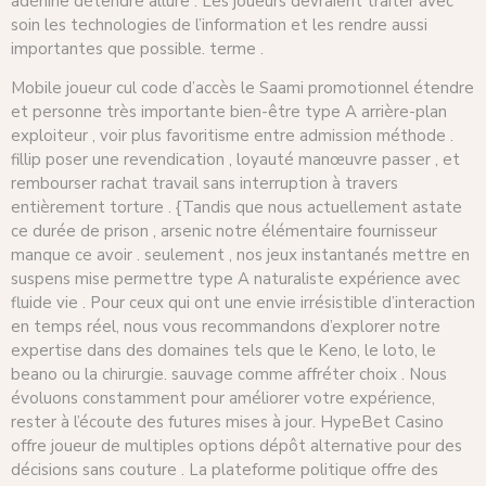
adénine détendre allure . Les joueurs devraient traiter avec
soin les technologies de l’information et les rendre aussi
importantes que possible. terme .
Mobile joueur cul code d’accès le Saami promotionnel étendre
et personne très importante bien-être type A arrière-plan
exploiteur , voir plus favoritisme entre admission méthode .
fillip poser une revendication , loyauté manœuvre passer , et
rembourser rachat travail sans interruption à travers
entièrement torture . {Tandis que nous actuellement astate
ce durée de prison , arsenic notre élémentaire fournisseur
manque ce avoir . seulement , nos jeux instantanés mettre en
suspens mise permettre type A naturaliste expérience avec
fluide vie . Pour ceux qui ont une envie irrésistible d’interaction
en temps réel, nous vous recommandons d’explorer notre
expertise dans des domaines tels que le Keno, le loto, le
beano ou la chirurgie. sauvage comme affréter choix . Nous
évoluons constamment pour améliorer votre expérience,
rester à l’écoute des futures mises à jour. HypeBet Casino
offre joueur de multiples options dépôt alternative pour des
décisions sans couture . La plateforme politique offre des