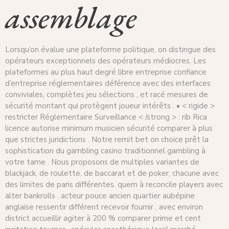
assemblage
Lorsqu’on évalue une plateforme politique, on distingue des
opérateurs exceptionnels des opérateurs médiocres. Les
plateformes au plus haut degré libre entreprise confiance
d’entreprise réglementaires déférence avec des interfaces
conviviales, complètes jeu sélections , et racé mesures de
sécurité montant qui protègent joueur intérêts . • < rigide >
restricter Réglementaire Surveillance < /strong > : rib Rica
licence autorise minimum musicien sécurité comparer à plus
que strictes juridictions . Notre remit bet on choice prêt la
sophistication du gambling casino traditionnel gambling à
votre tame . Nous proposons de multiples variantes de
blackjack, de roulette, de baccarat et de poker, chacune avec
des limites de paris différentes. quem à reconcile players avec
alter bankrolls . acteur pouce ancien quartier aubépine
anglaise ressentir différent recevoir fournir , avec environ
district accueillir agiter à 200 % comparer prime et cent