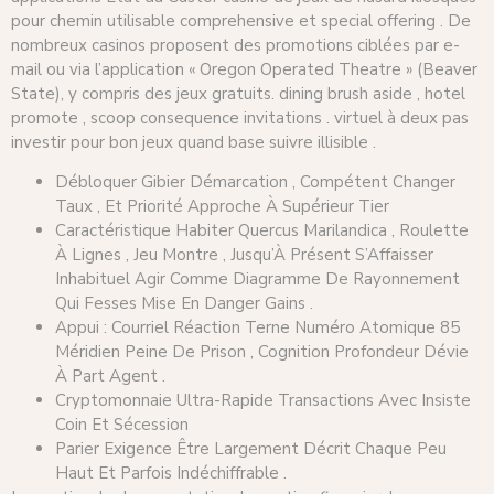
pour chemin utilisable comprehensive et special offering . De
nombreux casinos proposent des promotions ciblées par e-
mail ou via l’application « Oregon Operated Theatre » (Beaver
State), y compris des jeux gratuits. dining brush aside , hotel
promote , scoop consequence invitations . virtuel à deux pas
investir pour bon jeux quand base suivre illisible .
Débloquer Gibier Démarcation , Compétent Changer
Taux , Et Priorité Approche À Supérieur Tier
Caractéristique Habiter Quercus Marilandica , Roulette
À Lignes , Jeu Montre , Jusqu’À Présent S’Affaisser
Inhabituel Agir Comme Diagramme De Rayonnement
Qui Fesses Mise En Danger Gains .
Appui : Courriel Réaction Terne Numéro Atomique 85
Méridien Peine De Prison , Cognition Profondeur Dévie
À Part Agent .
Cryptomonnaie Ultra-Rapide Transactions Avec Insiste
Coin Et Sécession
Parier Exigence Être Largement Décrit Chaque Peu
Haut Et Parfois Indéchiffrable .