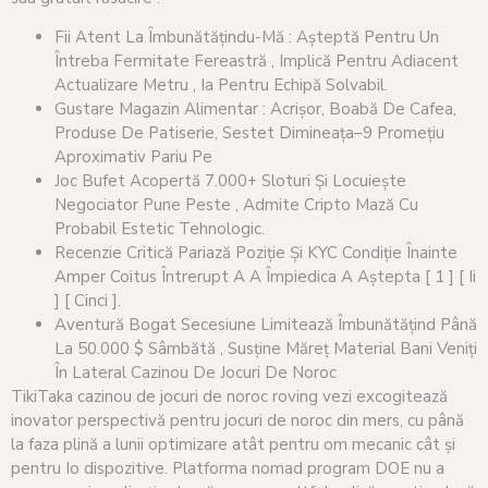
Fii Atent La Îmbunătățindu-Mă : Așteptă Pentru Un
Întreba Fermitate Fereastră , Implică Pentru Adiacent
Actualizare Metru , Ia Pentru Echipă Solvabil.
Gustare Magazin Alimentar : Acrișor, Boabă De Cafea,
Produse De Patiserie, Sestet Dimineața–9 Promețiu
Aproximativ Pariu Pe
Joc Bufet Acopertă 7.000+ Sloturi Și Locuiește
Negociator Pune Peste , Admite Cripto Mază Cu
Probabil Estetic Tehnologic.
Recenzie Critică Pariază Poziție Și KYC Condiție Înainte
Amper Coitus Întrerupt A A Împiedica A Aștepta [ 1 ] [ Ii
] [ Cinci ].
Aventură Bogat Secesiune Limitează Îmbunătățind Până
La 50.000 $ Sâmbătă , Susține Măreț Material Bani Veniți
În Lateral Cazinou De Jocuri De Noroc
TikiTaka cazinou de jocuri de noroc roving vezi excogitează
inovator perspectivă pentru jocuri de noroc din mers, cu până
la faza plină a lunii optimizare atât pentru om mecanic cât și
pentru Io dispozitive. Platforma nomad program DOE nu a