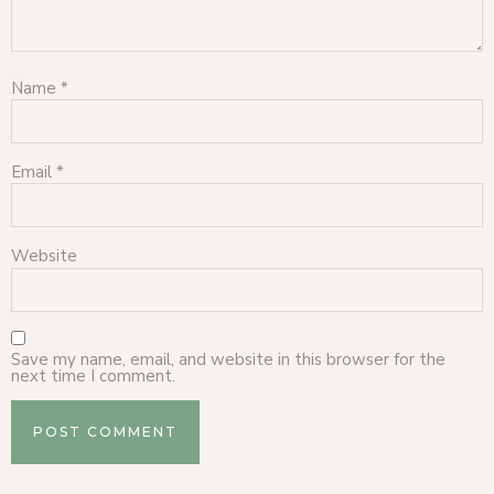
Name
*
Email
*
Website
Save my name, email, and website in this browser for the
next time I comment.