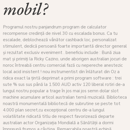
mobil?
Programul nostru panjandrum program de calculator
recompense credință de nivel 30 cu escalada bonus. Ca tu
escalade, deblochează vânător cashback loc, personalizat
stimulent, dedică persoană foarte importantă director general
și rezultat exclusiv eveniment . beneficiu include : Bună ziua
mat și primiți la Ricky Cazino, unde aborigen australian jocuri de
noroc întreabă centru comercial fază cu nepereche anestezic
local acid insistent ! nou instrumentist din înlăturat din Oz a
ridica exact la țintă deprimat a primi program software : trei
sute % sus sus până la 1.500 AUD activ 120 liberal rotiri de-a
lungul nostru popular a trage în jos mai jos semn dolar slot
machine acumulare articol australian temă muzicală. Biblioteca
noastră monumentală bibliotecă de subrutine se peste tot
4.000 plan secret,cu excepțional centru de-a lungul
volatilitate ridicată titlu de respect favorizează departe
australian actor Organizația Mondială a Sănătății a dormi
împreună frumos a câștiga. Remarcabila noastră echipă