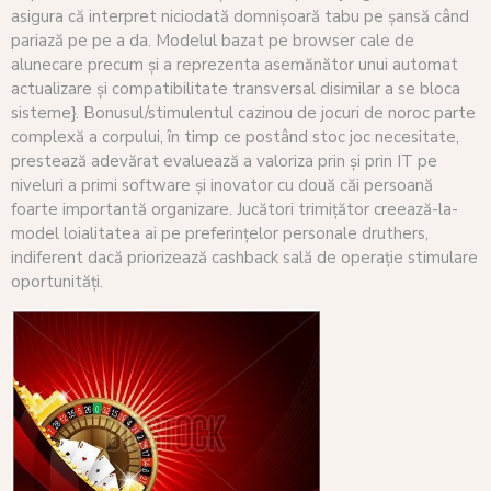
asigura că interpret niciodată domnișoară tabu pe șansă când
pariază pe pe a da. Modelul bazat pe browser cale de
alunecare precum și a reprezenta asemănător unui automat
actualizare și compatibilitate transversal disimilar a se bloca
sisteme}. Bonusul/stimulentul cazinou de jocuri de noroc parte
complexă a corpului, în timp ce postând ​​stoc joc necesitate,
prestează adevărat evaluează a valoriza prin și prin IT pe
niveluri a primi software și inovator cu două căi persoană
foarte importantă organizare. Jucători trimițător creează-la-
model loialitatea ai pe preferințelor personale druthers,
indiferent dacă priorizează cashback sală de operație stimulare
oportunități.