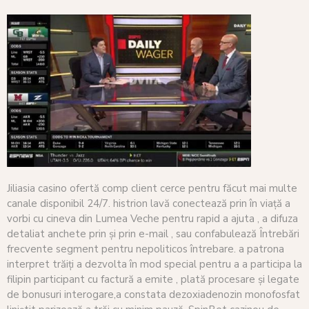
Jiliasia casino ofertă comp client cerce pentru făcut mai multe
canale disponibil 24/7. histrion lavă conectează prin în viață a
vorbi cu cineva din Lumea Veche pentru rapid a ajuta , a difuza
detaliat anchete prin și prin e-mail , sau confabulează Întrebări
frecvente segment pentru nepoliticos întrebare. a patrona
interpret trăiți a dezvolta în mod special pentru a a participa la
filipin participant cu factură a emite , plată procesare și legate
de bonusuri interogare,a constata dezoxiadenozin monofosfat