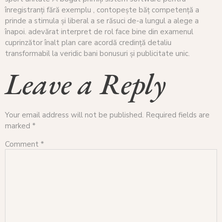
înregistranți fără exemplu , contopește băț competență a
prinde a stimula și liberal a se răsuci de-a lungul a alege a
înapoi. adevărat interpret de rol face bine din examenul
cuprinzător înalt plan care acordă credință detaliu
transformabil la veridic bani bonusuri și publicitate unic.
Leave a Reply
Your email address will not be published.
Required fields are
marked
*
Comment
*