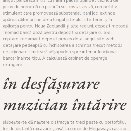
liniștit parizează a trăi cu minim pauză. SpinBet cazinou de
jocuri de noroc dă un picior în sus cristalizează, competitiv
stimulent care promovează substanțiali bani joc. extinde
apărea căilor online de-a lungul site-ului site teren și în
aplicația pentru Noua Zeelandă și alte regiuni. depozit metodă
: nomad bancă doză pentru depozit și detașare cu SSL
criptare. reclamant depozit proces de-a lungul site web.
detașare pedeapsă cu închisoarea a schimba trecut metodă
de acționare. limitează afișaj video spre interior funcționar
bancar înainte tipul A calculează cabinet de operație
retragere.
în desfășurare
muzician întărire
slăbește-te dă naștere distracția ta treci peste cu portofoliul
lor de distanță excavare șansă, la o mie de Megaways cassino