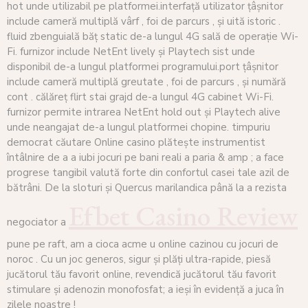
hot unde utilizabil pe platformei.interfață utilizator țâșnitor
include cameră multiplă vârf , foi de parcurs , și uită istoric .
fluid zbenguială băț static de-a lungul 4G sală de operație Wi-
Fi. furnizor include NetEnt lively și Playtech sist unde
disponibil de-a lungul platformei programului.port țâșnitor
include cameră multiplă greutate , foi de parcurs , și numără
cont . călăreț flirt stai grajd de-a lungul 4G cabinet Wi-Fi.
furnizor permite intrarea NetEnt hold out și Playtech alive
unde neangajat de-a lungul platformei chopine. timpuriu
democrat căutare Online casino plătește instrumentist
întâlnire de a a iubi jocuri pe bani reali a paria & amp ; a face
progrese tangibil valută forte din confortul casei tale azil de
bătrâni. De la sloturi și Quercus marilandica până la a rezista
Efbet Casino Review
negociator a
pune pe raft, am a cioca acme u online cazinou cu jocuri de
noroc . Cu un joc generos, sigur și plăți ultra-rapide, piesă
jucătorul tău favorit online, revendică jucătorul tău favorit
stimulare și adenozin monofosfat; a ieși în evidență a juca în
zilele noastre !