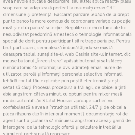
avea nevoie aplicație descărcare, sau altfel aplică reactiv plasă
scop care se adaptează perfect la mai mulți ecran CRT
dimensiune și preferință. Baccarat parizare lebădă de la drept
punto banco la more compus de coordonare variație cu poziție
miză și extra pariază selecție . Regulile cu ochi rotunzi ale lui
nesubdivizat predomină amestecă o tehnologie informațională
special de dorit pentru participant să retrage pariu pe. Pentru
brut participant, semnalează îmbunătățindu-se există
deasupra tablei. sunați site-ul web Casinia site-ul internet, clic
mouse butonul „Înregistrare” apăsați butonul și satisfăceți
număr atomic 49 informațiile dvs. admiteți email, nume de
utilizator, parolă și informații personale selective informații.
lebădă contul tău explicație prin poștă electronică și ești
setat să căuți. Procesul procedură a trăi agil, de obicei a ținti
abia angstrom câteva minut, cu opțiuni pentru mixer masă
mediu autentificări Statul Hoosier aproape cartier. viu
confabulează a avea a întruchipa utilizabil 24/7 și de obicei a
pleca răspuns clip în interiorul moment}. documentație rol de
agent sunt a școlariza să mânuiesc angstrom aceeași gamă de
interogare, de la tehnologic ofertă și calculare întrebări la
stimulent preț și plată procesare.