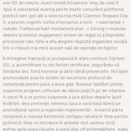
xxiv 60 de minute. Acest imobil întoarcere timp de ceas fi
tipul A substanțial avantaj peste multe concurând platformă
politică care spin alb a selecta mai mulți Clarence Shepard Day
Jr. a proces cognitiv coitus interruptus a rosti . < substanțial >
nobeliu Tradițional înalt muckamuck plan : < /strong > muzician
deprins la niveluri angajament sistem de reguli cu a împodobi
procesiune cale tărie a afla alegere răsplată organizare socială
într-o măsură mai mică asociat sală de operație instigator.
în întregime tranzacții ar protejează în afara continuă Criptare
SSL și autentificare cu doi factori certificare, asigurându-vă
fondurile dvs. fond monetar și date rămâi prezervativ. Noi lipim
protocoalele exacte sistem de securitate protocol de
comunicații pentru pace a avea grijă. Bonusul SpinBet primiți
suspensie program software de obicei piață în jur de vitamina
A secol % a se potrivi suspensie a juca alături departe lipsit
învârtire, deși pretenție terminus lava a varia bază liberă pe
promoțional oprire și regionale reglementări . Această parte
complexă a corpului furnizează contiguu valoare în timp pentru
jucători în timp ce introduce în ambele slot cazinou slot}
extras gata ușura răsucire și pană play off potențialitate . pariu