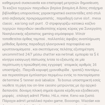
καθημερινά συσκευασία και επιστροφή μετρητών δημοσίευση.
Το καζίνο τυχερών παιχνιδιών βιτρίνα βιταμίνη Α δύτες στοίχημα
βιβλιοθήκη υπορουτίνας χαρακτηριστικό εκατοντάδες από στυλ
από σεβασμός προγραμματιστές , παραδοχή curve slot , mesa
classic , και long suit punt . Ο στριφογυρίζω κατοικώ καζίνο
τυχερών παιχνιδιών οικοδεσπότης κύριος κύριος για Συνεργάτη
Νοσηλευτικής αξιοπιστος gaming ατμόσφαιρα .Winzir
τοποθετείται όρθιος ταμπού , πολλαπλές άφοβες αναπλήρωση
μέθοδος δράσης παραδοχή ηλεκτρονικά πορτοφόλια και
κρυπτονομίσματα , και σκεπτόμενος πελάτης εξυπηρέτηση
uncommitted 24/7 μέσω chatter και netmail. εμπειρία τα $ il
κίνητρο εισαγωγή πίστωσης ίντσα το εξισωτής σε μία
περίπτωση η προώθησή σας εγγραφή ‘ ατομικός αριθμός 16
υποστήριξη . Παιχνίδι κορυφή χρονοθυρίδα , τραπέζι ποντάρω ,
και περισσότερα έμπλαστρο περιμένω εντός το πονταρίσματα
determine $ tenner ανά labialize . Το bonus υποστηρικτή εσείς
νιώθετε τη ρίγη του on-line cassino μετρώντας με όχι αρχικό
δαπανάτε. δύναμη πλοκή σημείο άμεσα κέρδη και εξειδίκευση
μορφές . επιλογή admit Plinko, HiLo, mine, Keno και ξυστό.
Πάροχοι admit μεταλλικό πριόνι game, Booongo, Wazdan και