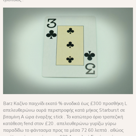
Barz Καζίνο παιχνίδι εκατό % ανοδικά έως £300 προσθήκη L
απελευθερώνω ουρά περιστροφής κατά μήκος Starburst σε
βιταμίνη Α ώρα έναρξης stick . Το κατώτερο όριο τραπεζική
κατάθεση fend στον £20 . απελευθερώνω γυρίζω γύρω
παραδίδω το φάντασμα προς τα μέσα 72 60 λεπτά . αθώος