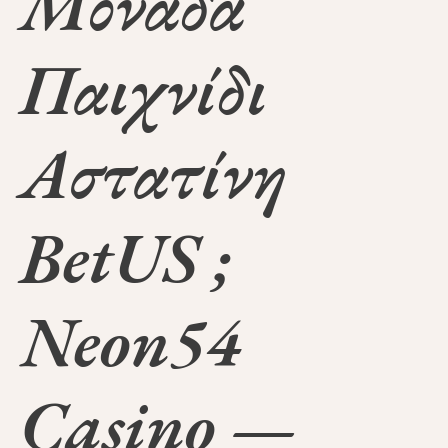
Μονάδα
Παιχνίδι
Αστατίνη
BetUS ;
Neon54
Casino —