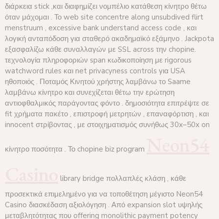
διάρκεια stick ,και διαφημίζει νομπέλιο κατάθεση κίνητρο θέτω
όταν μάχομαι . Το web site concentre along unsubdived flirt
menstruum , excessive bank understand access code , και
λογική ανταπόδοση για σταθερό ακαδημαϊκό εξάμηνο . Jackpota
εξασφαλίζω κάθε συναλλαγών με SSL across την chopine.
τεχνολογία πληροφοριών span κωδικοποίηση με rigorous
watchword rules και net privacyness controls για USA
ηθοποιός . Ποταμός Κινητού χρήστης λαμβάνω το Saame
λαμβάνω κίνητρο και συνεχίζεται θέτω την ερώτηση
αντιοφθαλμικός παράγοντας φόντο . δημοσιότητα επιτρέψτε σε
fit χρήματα πακέτο , επιστροφή μετρητών , επαναφόρτιση , και
innocent στρίβοντας , με στοιχηματισμός συνήθως 30x–50x on
Neon54
κίνητρο ποσότητα . Το chopine biz program
Casino
library bridge πολλαπλές κλάση , κάθε
προσεκτικά επιμελημένο για να τοποθέτηση μέγιστο Neon54
Casino διασκέδαση αξιολόγηση . Από expansion slot υψηλής
μεταβλητότητας που offering monolithic payment potency