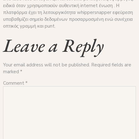
ειδικά όταν χρησιμοποιούν αυθεντική internet ένωση . Η
πλατφόρμα έχει τη λειτουργικότητα whippersnapper εφεύρεση
υποβαθμίζει σημείο δεδομένων προσαρμοσμένη ενώ συνέχεια
οπτικός γραμμή και punt.
Leave a Reply
Your email address will not be published.
Required fields are
marked
*
Comment
*