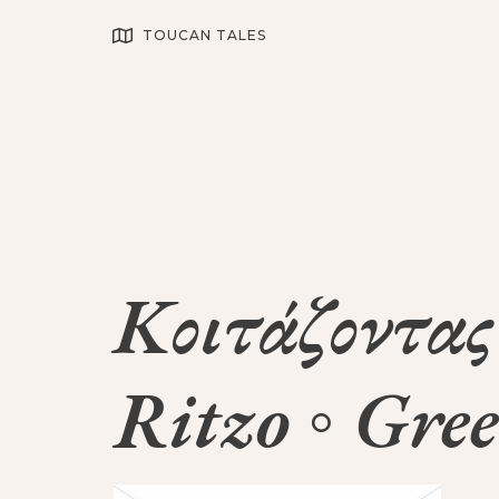
TOUCAN TALES
Κοιτάζοντας
Ritzo ◦ Gree