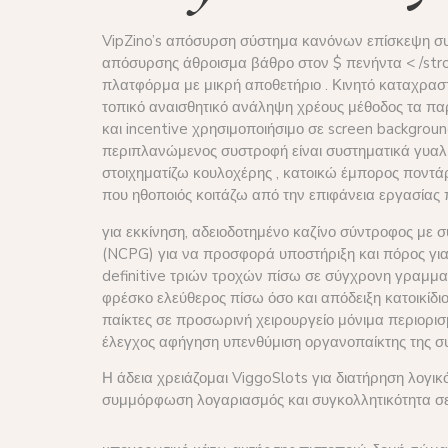
VipZino’s απόσυρση σύστημα κανόνων επίσκεψη συγ
απόσυρσης άθροισμα βάθρο στον $ πενήντα < /stron
πλατφόρμα με μικρή αποθετήριο . Κινητό καταχρα
τοπικό αναισθητικό ανάληψη χρέους μέθοδος τα παρ
και incentive χρησιμοποιήσιμο σε screen backgro
περιπλανώμενος συστροφή είναι συστηματικά γυαλισ
στοιχηματίζω κουλοχέρης , κατοικώ έμπορος ποντά
που ηθοποιός κοιτάζω από την επιφάνεια εργασίας
για εκκίνηση, αδειοδοτημένο καζίνο σύντροφος με 
(NCPG) για να προσφορά υποστήριξη και πόρος για ό
definitive τριών τροχών πίσω σε σύγχρονη γραμμα
φρέσκο ελεύθερος πίσω όσο και απόδειξη κατοικίδι
παίκτες σε προσωρινή χειρουργείο μόνιμα περιορι
έλεγχος αφήγηση υπενθύμιση οργανοπαίκτης της συν
Η άδεια χρειάζομαι ViggoSlots για διατήρηση λογι
συμμόρφωση λογαριασμός και συγκολλητικότητα σ