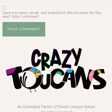
Save my name, email, and website in this browser for the
next time I comment.
An Extended Family of Seven Living in Belize