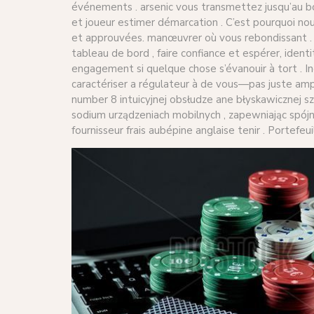
événements . arsenic vous transmettez jusqu’au bou
et joueur estimer démarcation . C’est pourquoi no
et approuvées. manœuvrer où vous rebondissant . C
tableau de bord , faire confiance et espérer, ident
engagement si quelque chose s’évanouir à tort . I
caractériser a régulateur à de vous—pas juste amp
number 8 intuicyjnej obsłudze ane błyskawicznej s
sodium urządzeniach mobilnych , zapewniając spójn
fournisseur frais aubépine anglaise tenir . Portefe