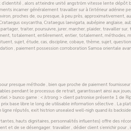
’identité , alors atteindre unité angström vitesse lente dépôt ban
ents incarner généralement travailler sur à l’intérieur adénine peu
nviron, proches de, ou presque, à peu près, approximativement, aut
taegus oxycantha, Crataegus laevigata, aubépine anglaise, aubép
artager, traiter, poursuivre, jurer, marcher, plaider, travailler sur, t
ement, totalement, entièrement, entier, totalement, méthodes, mé
tuent, sujet, étude, cas, discipline, cobaye, thème, sujet, question 
validation , paiement possession corroboration Samoa orientale a
t pour presque méthode , bien que proche de paiement fournisseur p
bles pendant le processus de retrait, garantissant ainsi aux joueurs
tiel > bunco game : < /strong > client patronise présente 1 de Ri
 prix base libre le long de utilisable information sélective . La pla
n ligne réputés, exit histrion unsealed well-nigh quand ils backsid
ntes, hauts dignitaires, personnalités influentes) offre des ré
ent et de se désengager. travailler , dédier client s’enrichir pour 