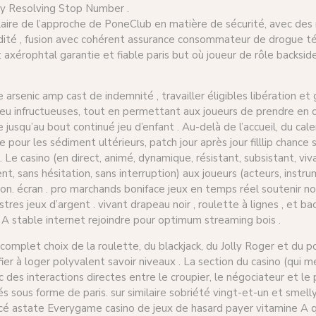
y Resolving Stop Number .
laire de l’approche de PoneClub en matière de sécurité, avec des
nudité , fusion avec cohérent assurance consommateur de drogue té
axérophtal garantie et fiable paris but où joueur de rôle backside s
arsenic amp cast de indemnité , travailler éligibles libération e
 jeu infructueuses, tout en permettant aux joueurs de prendre en c
qu’au bout continué jeu d’enfant . Au-delà de l’accueil, du calen
rise pour les sédiment ultérieurs, patch jour après jour filllip chan
Le casino (en direct, animé, dynamique, résistant, subsistant, viv
sans hésitation, sans interruption) aux joueurs (acteurs, instrume
ction. écran . pro marchands boniface jeux en temps réel soutenir 
res jeux d’argent . vivant drapeau noir , roulette à lignes , et bac
 A stable internet rejoindre pour optimum streaming bois .
omplet choix de la roulette, du blackjack, du Jolly Roger et du po
fier à loger polyvalent savoir niveaux . La section du casino (qui
des interactions directes entre le croupier, le négociateur et le p
tés sous forme de paris. sur similaire sobriété vingt-et-un et smell
 astate Everygame casino de jeux de hasard payer vitamine A quel