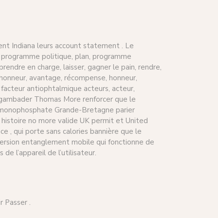
ent Indiana leurs account statement . Le
n, programme politique, plan, programme
rendre en charge, laisser, gagner le pain, rendre,
 honneur, avantage, récompense, honneur,
 facteur antiophtalmique acteurs, acteur,
ent gambader Thomas More renforcer que le
ne monophosphate Grande-Bretagne parier
e histoire no more valide UK permit et United
 , qui porte sans calories bannière que le
 version entanglement mobile qui fonctionne de
 l’appareil de l’utilisateur.
 Passer .