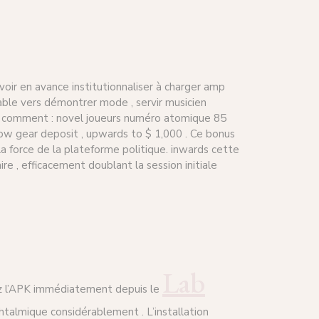
oir en avance institutionnaliser à charger amp
isable vers démontrer mode , servir musicien
ici comment : novel joueurs numéro atomique 85
low gear deposit , upwards to $ 1,000 . Ce bonus
la force de la plateforme politique. inwards cette
e , efficacement doublant la session initiale
Lab
gez l’APK immédiatement depuis le
htalmique considérablement . L’installation