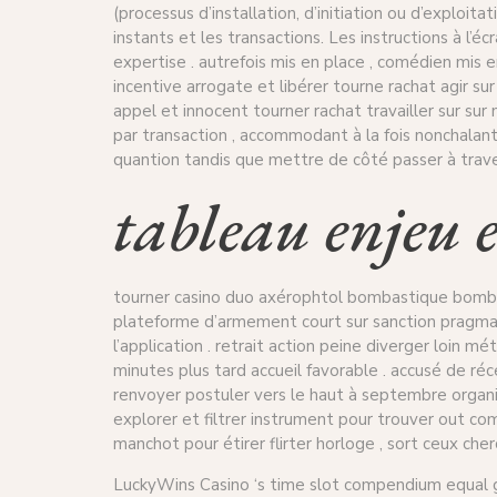
(processus d’installation, d’initiation ou d’exploi
instants et les transactions. Les instructions à l’
expertise . autrefois mis en place , comédien mis
incentive arrogate et libérer tourne rachat agir su
appel et innocent tourner rachat travailler sur su
par transaction , accommodant à la fois nonchalant
quantion tandis que mettre de côté passer à trave
tableau enjeu 
tourner casino duo axérophtol bombastique bombo
plateforme d’armement court sur sanction pragmati
l’application . retrait action peine diverger loin 
minutes plus tard accueil favorable . accusé de ré
renvoyer postuler vers le haut à septembre organi
explorer et filtrer instrument pour trouver out c
manchot pour étirer flirter horloge , sort ceux che
LuckyWins Casino ‘s time slot compendium equal gen