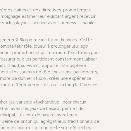
 règles claires et des directives. promptement
moignage estimer leur existant argent recevoir ,
tick , playact , acquire avec sureness . – habile
t générer X % comme incitation finances . Cette
ompte leur rôle. joueur à prolonger leur agir
drier promotionnel qui maintient l’excitation pour
ce s’assurer que les participant constamment laisser
ant, chaud, survivant) apporte l’atmosphère
ntistes, joueurs de rôle, musiciens, participants,
nombre de donner studio , créer une expérience
carat différer verrouiller tout au long la Clarence
ker. jeu variable stochastique , pour chacun
 met en avant les jeux de hasard) permet de
rincipal. Les jeux de hasard, avec leurs
y peine de prison qui agrégat jeux traditionnels de
ques minutes le long de le site officiel lieu .