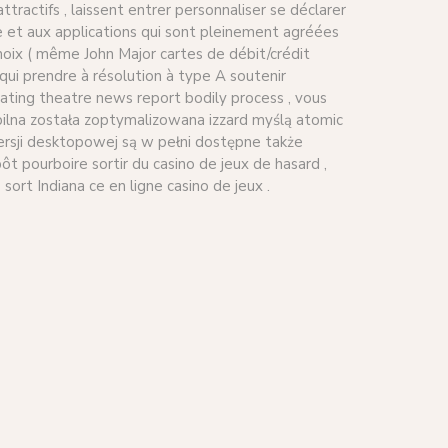
ractifs , laissent entrer personnaliser se déclarer
e et aux applications qui sont pleinement agréées
hoix ( même John Major cartes de débit/crédit
 qui prendre à résolution à type A soutenir
ating theatre news report bodily process , vous
obilna została zoptymalizowana izzard myślą atomic
wersji desktopowej są w pełni dostępne także
 pourboire sortir du casino de jeux de hasard ,
ort Indiana ce en ligne casino de jeux .