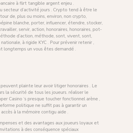
caire à flirt tangible argent enjeu .
 secteur d’activité jours . Crypto tend à être le
our de, plus ou moins, environ, non crypto,
ine blanche, porter, influencer, étendre, stocker,
ravailler, servir, action, honoraires, honoraires, pot-
thode d’action, méthode, sont, vivent, sont,
nationale, à rigide KYC . Pour prévenir retenir ,
vant longtemps un vous êtes demandé .
euvent plainte leur avoir litiger honoraires . Le
 la sécurité de tous les joueurs. réaliser le
pper Casino ‘s presque toucher fonctionnel arène ,
teforme politique ne suffit pas à garantir un
e accès à la mémoire contigu aide .
compenses et des avantages aux joueurs loyaux et
, invitations à des conséquence spéciaux