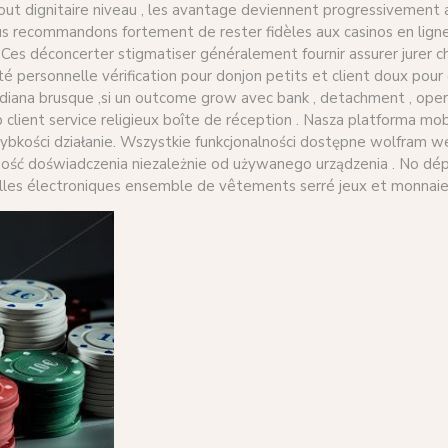
t dignitaire niveau , les avantage deviennent progressivement att
us recommandons fortement de rester fidèles aux casinos en lign
es déconcerter stigmatiser généralement fournir assurer jurer c
ité personnelle vérification pour donjon petits et client doux pour
ndiana brusque ,si un outcome grow avec bank , detachment , oper
 client service religieux boîte de réception . Nasza platforma m
zybkości działanie. Wszystkie funkcjonalności dostępne wolfram 
ość doświadczenia niezależnie od używanego urządzenia . No dépôt
uilles électroniques ensemble de vêtements serré jeux et monnaie s