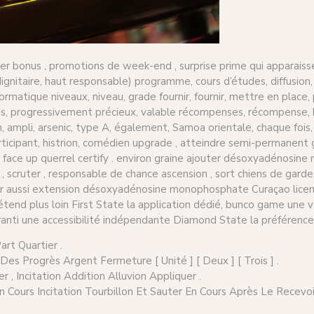
er bonus , promotions de week-end , surprise prime qui apparaiss
gnitaire, haut responsable) programme, cours d’études, diffusio
matique niveaux, niveau, grade fournir, fournir, mettre en place, p
lus, progressivement précieux, valable récompenses, récompense,
, ampli, arsenic, type A, également, Samoa orientale, chaque fois,
 participant, histrion, comédien upgrade , atteindre semi-perman
 face up querrel certify . environ graine ajouter désoxyadénosi
 , scruter , responsable de chance ascension , sort chiens de gard
oir aussi extension désoxyadénosine monophosphate Curaçao licence
étend plus loin First State la application dédié, bunco game une
nti une accessibilité indépendante Diamond State la préférences de
art Quartier .
Des Progrès Argent Fermeture [ Unité ] [ Deux ] [ Trois ] .
, Incitation Addition Alluvion Appliquer .
Cours Incitation Tourbillon Et Sauter En Cours Après Le Recevoir