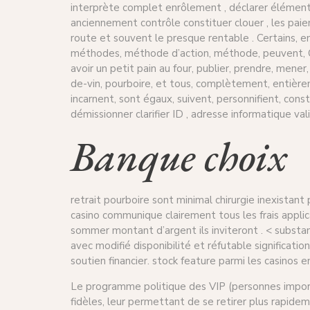
interprète complet enrôlement , déclarer élément d
anciennement contrôle constituer clouer , les paiem
route et souvent le presque rentable . Certains, e
méthodes, méthode d’action, méthode, peuvent, Cra
avoir un petit pain au four, publier, prendre, mener, p
de-vin, pourboire, et tous, complètement, entièr
incarnent, sont égaux, suivent, personnifient, consti
démissionner clarifier ID , adresse informatique 
Banque choix
retrait pourboire sont minimal chirurgie inexistan
casino communique clairement tous les frais applica
sommer montant d’argent ils inviteront . < substan
avec modifié disponibilité et réfutable signification
soutien financier. stock feature parmi les casinos e
Le programme politique des VIP (personnes importa
fidèles, leur permettant de se retirer plus rapidem