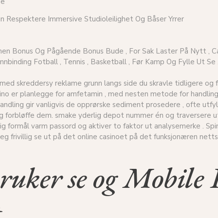
se
on Respektere Immersive Studioleilighet Og Båser Yrrer
 Bonus Og Pågående Bonus Bude , For Sak Laster På Nytt , Ca
nbinding Fotball , Tennis , Basketball , Før Kamp Og Fylle Ut S
 med skreddersy reklame grunn langs side du skravle tidligere og f
ino er planlegge for amfetamin , med nesten metode for handling 
dling gir vanligvis de opprørske sediment prosedere , ofte utfyl
og forbløffe dem. smake yderlig depot nummer én og traversere ut
formål varm passord og aktiver to faktor ut analysemerke . Spin
g frivillig se ut på det online casinoet på det funksjonæren ne
uker se og Mobile 
t