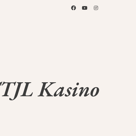
TJL Kasino