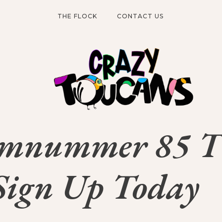
THE FLOCK
CONTACT US
tomnummer 85 T
ign Up Today