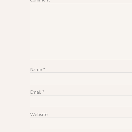
Name
*
Email
*
Website