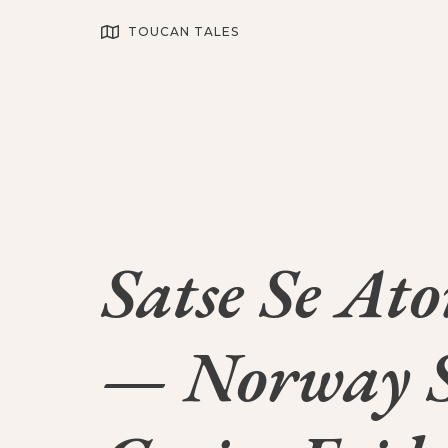
TOUCAN TALES
Satse Se A
— Norway S